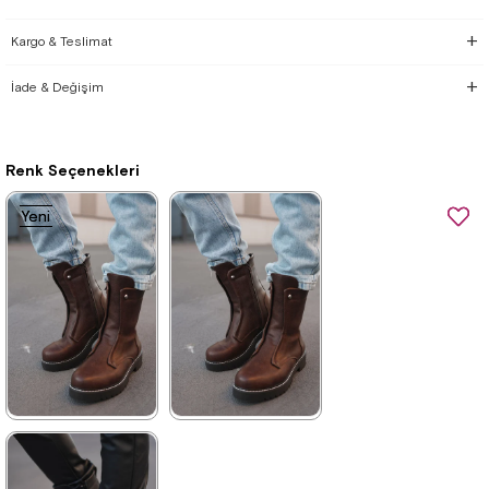
Kargo & Teslimat
İade & Değişim
Renk Seçenekleri
Yeni
Yeni
Ürün
Ürün
★
★
★
★
★
★
★
★
★
★
4.375,00 ₺
4.180,00 ₺