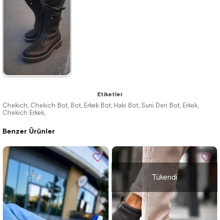
6.380,00 ₺
6.061,00 ₺
%31İndirim
Ücretsiz
%31İndirim
Ücretsiz
Kargo
Kargo
Tükeniyor
★
★
★
★
★
Etiketler
4.180,00 ₺
Chekich
Chekich Bot
Bot
Erkek Bot
Haki Bot
Suni Deri Bot
Erkek
,
,
,
,
,
,
,
Chekich Erkek
,
6.061,00 ₺
Benzer Ürünler
%31İndirim
Ücretsiz
Kargo
Tükendi