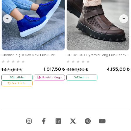
46
Chekich Kışlık Sax Mavi Erkek Bot
CH103 CST Pyramid Long Erkek Kahve Bot
★
★
★
★
★
★
★
★
★
★
1.017,50 ₺
4.155,00 ₺
1.475,83 ₺
6.061,00 ₺
%31İndirim
Ücretsiz Kargo
%31İndirim
Son 1 Ürün