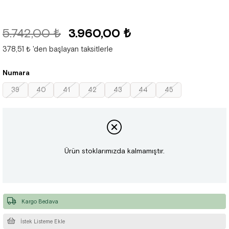
5.742,00 ₺
3.960,00 ₺
378,51 ₺
'den başlayan taksitlerle
Numara
39
40
41
42
43
44
45
Ürün stoklarımızda kalmamıştır.
Kargo Bedava
İstek Listeme Ekle