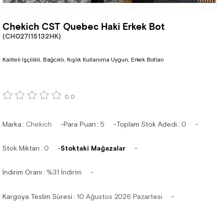
Chekich CST Quebec Haki Erkek Bot
(CH027I15132HK)
Kaliteli İşçilikli, Bağcıklı, Kışlık Kullanıma Uygun, Erkek Botları
0.0
Marka
:
Chekich
Para Puan
:
5
Toplam Stok Adedi
:
0
Stok Miktarı
:
0
Stoktaki Mağazalar
İndirim Oranı
:
%
31
İndirim
Kargoya Teslim Süresi
:
10 Ağustos 2026 Pazartesi