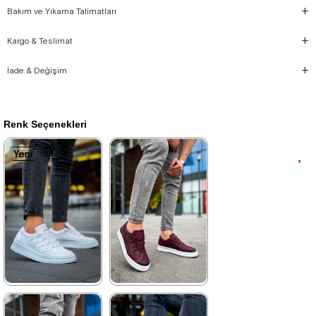
Bakım ve Yıkama Talimatları
Kargo & Teslimat
İade & Değişim
Renk Seçenekleri
Yeni
Yeni
Yeni
Yeni
Yeni
Ürün
Ürün
Ürün
Ürün
Ürün
★
★
★
★
★
★
★
★
★
★