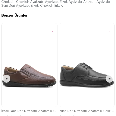
3.520,00 ₺
Chekich
Chekich Ayakkabı
Ayakkabı
Erkek Ayakkabı
Antrasit Ayakkabı
,
,
,
,
,
Suni Deri Ayakkabı
Erkek
Chekich Erkek
,
,
,
5.104,00 ₺
Benzer Ürünler
%31İndirim
Ücretsiz
Kargo
45
46
47
48
45
46
47
48
İzderi Taba Deri Diyabetik Anatomik Büyük Numara Erkek Ayakkabı
İzderi Deri Diyabetik Anatomik Büyük Numara Erkek Ayakkabı