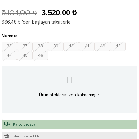
5.104,00 ₺
3.520,00 ₺
336,45 ₺
'den başlayan taksitlerle
Numara
36
37
38
39
40
41
42
43
44
45
46
Ürün stoklarımızda kalmamıştır.
Kargo Bedava
İstek Listeme Ekle