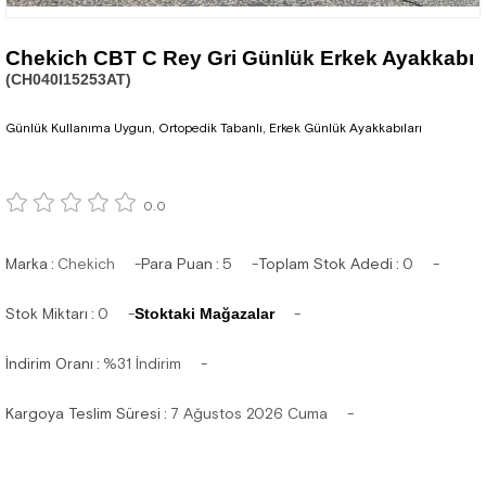
Chekich CBT C Rey Gri Günlük Erkek Ayakkabı
(CH040I15253AT)
Günlük Kullanıma Uygun, Ortopedik Tabanlı, Erkek Günlük Ayakkabıları
0.0
Marka
:
Chekich
Para Puan
:
5
Toplam Stok Adedi
:
0
Stok Miktarı
:
0
Stoktaki Mağazalar
İndirim Oranı
:
%
31
İndirim
Kargoya Teslim Süresi
:
7 Ağustos 2026 Cuma