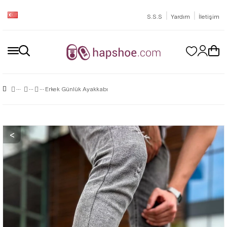
|
|
S.S.S
Yardım
İletişim
Erkek Günlük Ayakkabı