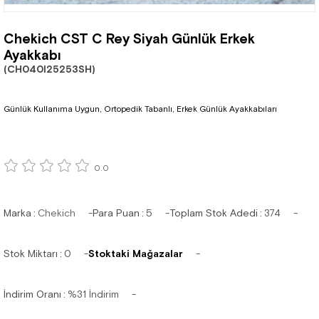
Chekich CST C Rey Siyah Günlük Erkek
Ayakkabı
(CH040I25253SH)
Günlük Kullanıma Uygun, Ortopedik Tabanlı, Erkek Günlük Ayakkabıları
0.0
Marka
:
Chekich
Para Puan
:
5
Toplam Stok Adedi
:
374
Stok Miktarı
:
0
Stoktaki Mağazalar
İndirim Oranı
:
%
31
İndirim