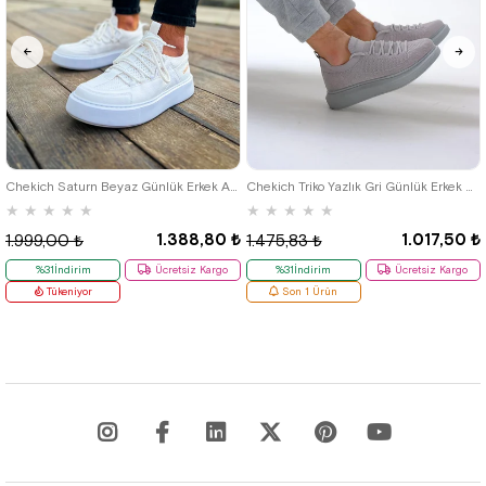
40
42
39
Chekich Saturn Beyaz Günlük Erkek Ayakkabı
Chekich Triko Yazlık Gri Günlük Erkek Ayakkabı
★
★
★
★
★
★
★
★
★
★
1.388,80 ₺
1.017,50 ₺
1.999,00 ₺
1.475,83 ₺
%31İndirim
Ücretsiz Kargo
%31İndirim
Ücretsiz Kargo
Tükeniyor
Son 1 Ürün