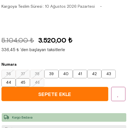
Kargoya Teslim Süresi
:
10 Ağustos 2026 Pazartesi
5.104,00 ₺
3.520,00 ₺
336,45 ₺
'den başlayan taksitlerle
Numara
36
37
38
39
40
41
42
43
44
45
46
Kargo Bedava