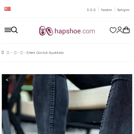
|
|
S.S.S
Yardım
İletişim
Erkek Günlük Ayakkabı