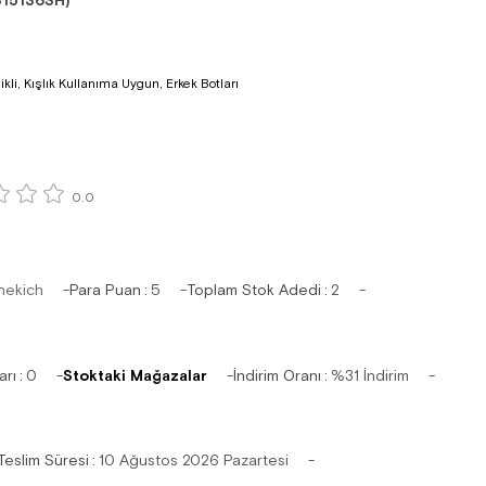
15136SH)
ilikli, Kışlık Kullanıma Uygun, Erkek Botları
0.0
hekich
Para Puan
:
5
Toplam Stok Adedi
:
2
arı
:
0
Stoktaki Mağazalar
İndirim Oranı
:
%
31
İndirim
Teslim Süresi
:
10 Ağustos 2026 Pazartesi