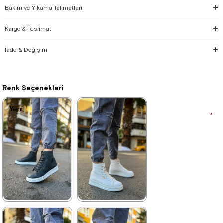
Bakım ve Yıkama Talimatları
Kargo & Teslimat
İade & Değişim
Renk Seçenekleri
Yeni
Yeni
Yeni
Yeni
Yeni
Ürün
Ürün
Ürün
Ürün
Ürün
★
★
★
★
★
★
★
★
★
★