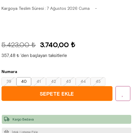
Kargoya Teslim Süresi
:
7 Ağustos 2026 Cuma
5.423,00 ₺
3.740,00 ₺
357,48 ₺
'den başlayan taksitlerle
Numara
39
40
41
42
43
44
45
Kargo Bedava
İstek Listeme Ekle