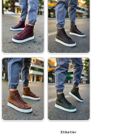
3.740,00 ₺
3.960,00 ₺
5.423,00 ₺
5.742,00 ₺
%31İndirim
Ücretsiz
%31İndirim
Kargo
★
★
★
★
★
★
★
★
★
★
3.740,00 ₺
3.740,00 ₺
5.423,00 ₺
5.423,00 ₺
%31İndirim
Ücretsiz
%31İndirim
Ücretsiz
Kargo
Kargo
★
★
★
★
★
★
★
★
★
★
Etiketler