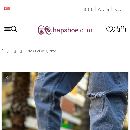
|
|
S.S.S
Yardım
İletişim
Erkek Bot ve Çizme