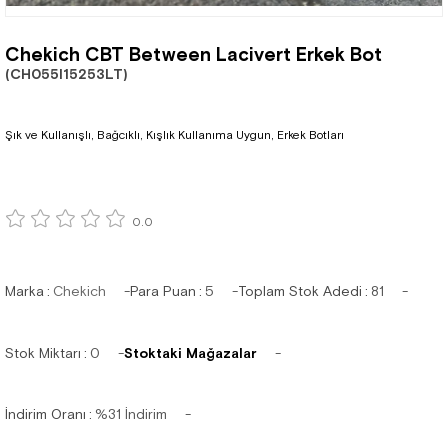
Chekich CBT Between Lacivert Erkek Bot
(CH055I15253LT)
Şık ve Kullanışlı, Bağcıklı, Kışlık Kullanıma Uygun, Erkek Botları
0.0
Marka
:
Chekich
Para Puan
:
5
Toplam Stok Adedi
:
81
Stok Miktarı
:
0
Stoktaki Mağazalar
İndirim Oranı
:
%
31
İndirim