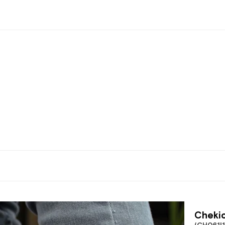
Chekic