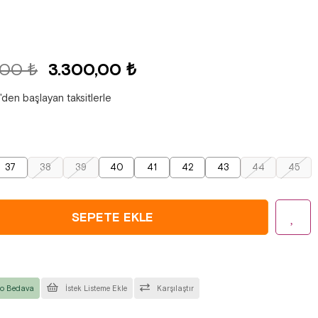
,00 ₺
3.300,00 ₺
'den başlayan taksitlerle
37
38
39
40
41
42
43
44
45
o Bedava
İstek Listeme Ekle
Karşılaştır