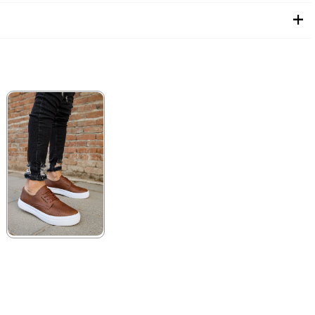
★
★
★
★
★
3.300,00 ₺
4.785,00 ₺