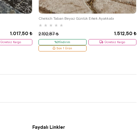
38
Chekich Taban Beyaz Günlük Erkek Ayakkabı
★
★
★
★
★
1.017,50 ₺
1.512,50 ₺
2.192,87 ₺
Ücretsiz Kargo
%31İndirim
Ücretsiz Kargo
Son 1 Ürün
Faydalı Linkler