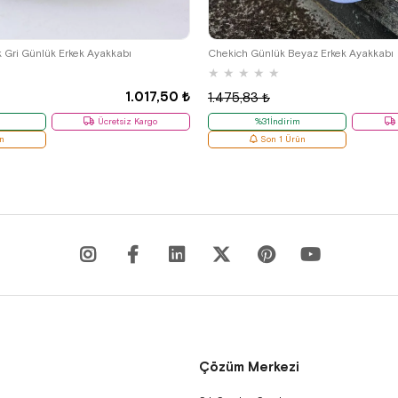
39
41
k Gri Günlük Erkek Ayakkabı
Chekich Günlük Beyaz Erkek Ayakkabı
★
★
★
★
★
1.017,50 ₺
1.475,83 ₺
Ücretsiz Kargo
%31İndirim
n
Son 1 Ürün
Çözüm Merkezi