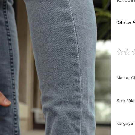
(CH061I
Rahat ve Ko
Marka
:
C
Stok Mikt
Kargoya 