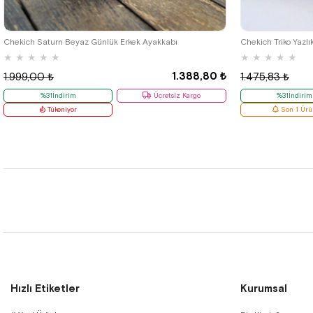
40
42
Chekich Saturn Beyaz Günlük Erkek Ayakkabı
Chekich Triko Yazlı
★
★
★
★
★
★
★
★
★
★
1.388,80 ₺
1.999,00 ₺
1.475,83 ₺
%31İndirim
Ücretsiz Kargo
%31İndirim
Tükeniyor
Son 1 Ürü
Hızlı Etiketler
Kurumsal