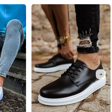
%31İndirim
Ücretsiz
Kargo