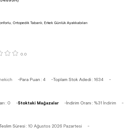
15489SH)
nforlu, Ortopedik Tabanlı, Erkek Günlük Ayakkabıları
0.0
hekich
Para Puan
:
4
Toplam Stok Adedi
:
1634
arı
:
0
Stoktaki Mağazalar
İndirim Oranı
:
%
31
İndirim
Teslim Süresi
:
10 Ağustos 2026 Pazartesi