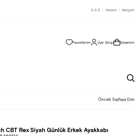
|
|
S.S.S
Yardım
İletişim
Favorilerim
Üye Girişi
Sepetim
Önceki Sayfaya Dön
h CBT Rex Siyah Günlük Erkek Ayakkabı