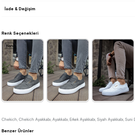
İade & Değişim
Renk Seçenekleri
Yeni
Yeni
Yeni
Ürün
Ürün
Ürün
★
★
★
★
★
★
★
★
★
★
★
★
★
★
★
3.495,00 ₺
3.300,00 ₺
3.300,00 ₺
Chekich
Chekich Ayakkabı
Ayakkabı
Erkek Ayakkabı
Siyah Ayakkabı
Suni 
,
,
,
,
,
5.104,00 ₺
4.785,00 ₺
4.785,00 ₺
Benzer Ürünler