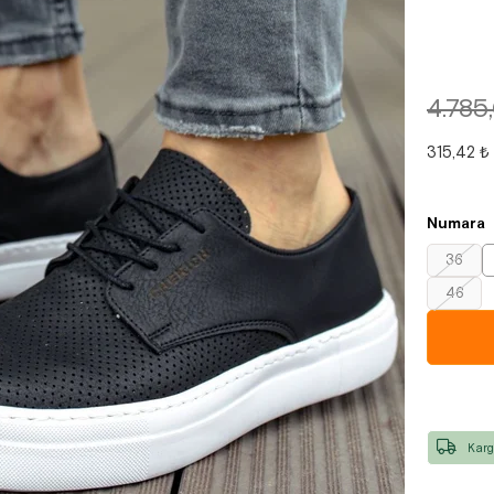
4.785
315,42 ₺
Numara
36
46
Karg