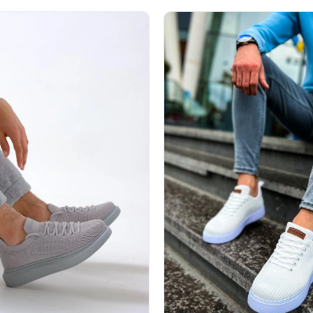
%31İndirim
%31İndirim
Ücretsiz
%31İndirim
Ücretsiz
Kargo
Kargo