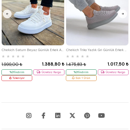
40
42
39
Chekich Saturn Beyaz Günlük Erkek Ayakkabı
Chekich Triko Yazlık Gri Günlük Erkek Ayakkabı
★
★
★
★
★
★
★
★
★
★
1.388,80 ₺
1.017,50 ₺
1.999,00 ₺
1.475,83 ₺
%31İndirim
Ücretsiz Kargo
%31İndirim
Ücretsiz Kargo
Tükeniyor
Son 1 Ürün