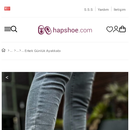
|
|
S.S.S
Yardım
İletişim
Erkek Günlük Ayakkabı