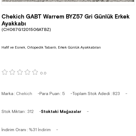
Chekich GABT Warrem BYZ57 Gri Günlük Erkek
Ayakkabı
(CH067G1201506ATBZ)
Hafif ve Esnek, Ortopedik Tabanlı, Erkek Günlük Ayakkabıları
0.0
Marka
:
Chekich
Para Puan
:
5
Toplam Stok Adedi
:
823
Stok Miktarı
:
312
Stoktaki Mağazalar
İndirim Oranı
:
%
31
İndirim