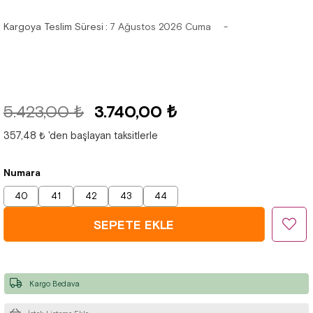
Kargoya Teslim Süresi
:
7 Ağustos 2026 Cuma
5.423,00 ₺
3.740,00 ₺
357,48 ₺
'den başlayan taksitlerle
Numara
40
41
42
43
44
Kargo Bedava