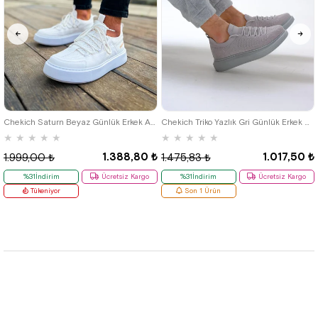
40
42
39
Chekich Saturn Beyaz Günlük Erkek Ayakkabı
Chekich Triko Yazlık Gri Günlük Erkek Ayakkabı
★
★
★
★
★
★
★
★
★
★
1.388,80 ₺
1.017,50 ₺
1.999,00 ₺
1.475,83 ₺
%31İndirim
Ücretsiz Kargo
%31İndirim
Ücretsiz Kargo
Tükeniyor
Son 1 Ürün