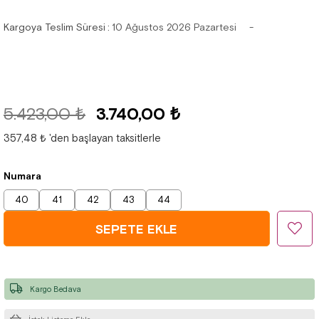
Kargoya Teslim Süresi
:
10 Ağustos 2026 Pazartesi
5.423,00 ₺
3.740,00 ₺
357,48 ₺
'den başlayan taksitlerle
Numara
40
41
42
43
44
Kargo Bedava