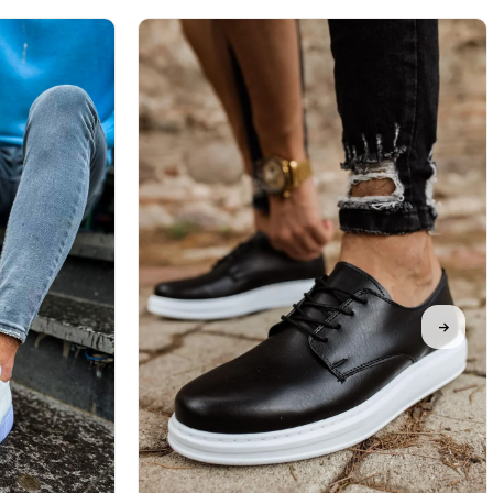
%31İndirim
Ücretsiz
%31İndirim
Ücretsiz
Kargo
Kargo