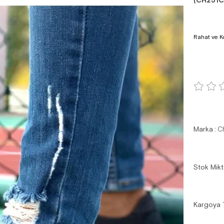
(CH251C
Rahat ve Ko
Marka
:
C
Stok Mikt
Kargoya 