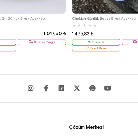
39
41
k Gri Günlük Erkek Ayakkabı
Chekich Günlük Beyaz Erkek Ayakkabı
★
★
★
★
★
1.017,50 ₺
1.475,83 ₺
Ücretsiz Kargo
%31İndirim
n
Son 1 Ürün
Çözüm Merkezi