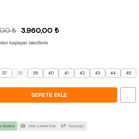
,00 ₺
3.960,00 ₺
'den başlayan taksitlerle
37
38
39
40
41
42
43
44
45
o Bedava
İstek Listeme Ekle
Karşılaştır