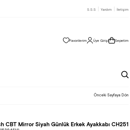
|
|
S.S.S
Yardım
İletişim
Favorilerim
Üye Girişi
Sepetim
Önceki Sayfaya Dön
h CBT Mirror Siyah Günlük Erkek Ayakkabı CH251