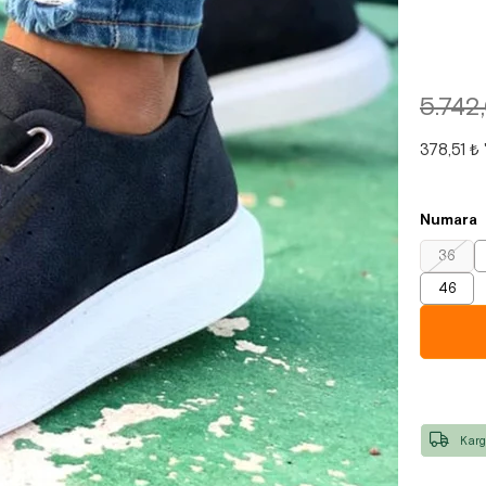
5.742
378,51 ₺
Numara
36
46
Karg