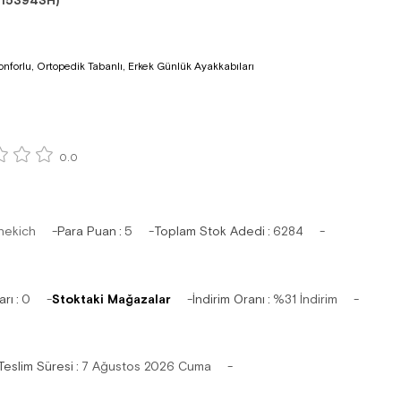
15394SH)
nforlu, Ortopedik Tabanlı, Erkek Günlük Ayakkabıları
0.0
hekich
Para Puan
:
5
Toplam Stok Adedi
:
6284
arı
:
0
Stoktaki Mağazalar
İndirim Oranı
:
%
31
İndirim
Teslim Süresi
:
7 Ağustos 2026 Cuma