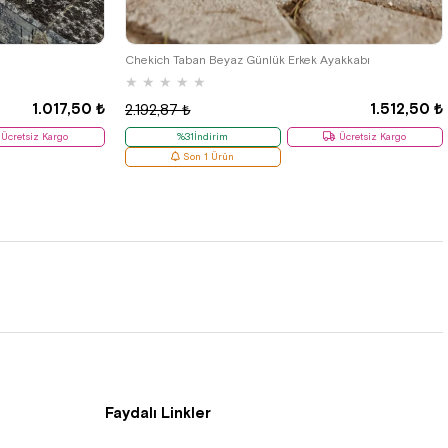
38
Chekich Taban Beyaz Günlük Erkek Ayakkabı
★
★
★
★
★
1.017,50 ₺
1.512,50 ₺
2.192,87 ₺
Ücretsiz Kargo
%31İndirim
Ücretsiz Kargo
Son 1 Ürün
Faydalı Linkler