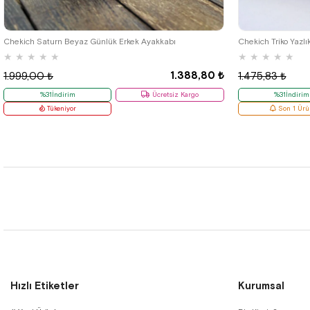
40
42
Chekich Saturn Beyaz Günlük Erkek Ayakkabı
Chekich Triko Yazlı
★
★
★
★
★
★
★
★
★
★
1.388,80 ₺
1.999,00 ₺
1.475,83 ₺
%31İndirim
Ücretsiz Kargo
%31İndirim
Tükeniyor
Son 1 Ürü
Hızlı Etiketler
Kurumsal