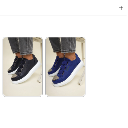
★
★
★
★
★
★
★
★
★
★
3.960,00 ₺
3.960,00 ₺
5.742,00 ₺
5.742,00 ₺