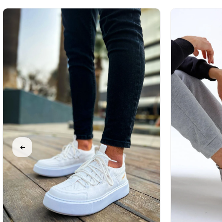
%31İndirim
%31İndirim
Ücretsiz
%31İndirim
Ücretsiz
Kargo
Kargo