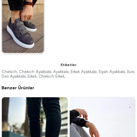
3.740,00 ₺
3.740,00 ₺
5.423,00 ₺
5.423,00 ₺
%31İndirim
Ücretsiz
%31İndirim
Ücretsiz
Kargo
Kargo
★
★
★
★
★
Etiketler
3.740,00 ₺
Chekich
Chekich Ayakkabı
Ayakkabı
Erkek Ayakkabı
Siyah Ayakkabı
Suni
,
,
,
,
,
Deri Ayakkabı
Erkek
Chekich Erkek
,
,
,
5.423,00 ₺
Benzer Ürünler
%31İndirim