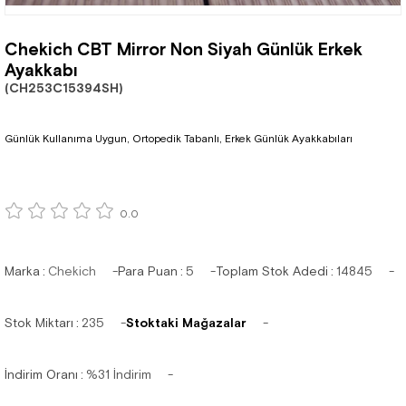
Chekich CBT Mirror Non Siyah Günlük Erkek
Ayakkabı
(CH253C15394SH)
Günlük Kullanıma Uygun, Ortopedik Tabanlı, Erkek Günlük Ayakkabıları
0.0
Marka
:
Chekich
Para Puan
:
5
Toplam Stok Adedi
:
14845
Stok Miktarı
:
235
Stoktaki Mağazalar
İndirim Oranı
:
%
31
İndirim