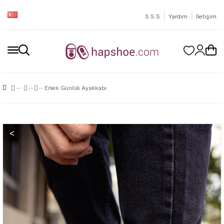
|
|
S.S.S
Yardım
İletişim
Erkek Günlük Ayakkabı