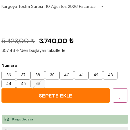
Kargoya Teslim Süresi
:
10 Ağustos 2026 Pazartesi
5.423,00 ₺
3.740,00 ₺
357,48 ₺
'den başlayan taksitlerle
Numara
36
37
38
39
40
41
42
43
44
45
46
Kargo Bedava