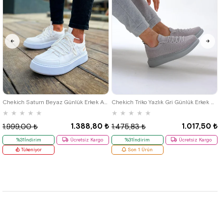
40
42
39
Chekich Saturn Beyaz Günlük Erkek Ayakkabı
Chekich Triko Yazlık Gri Günlük Erkek Ayakkabı
★
★
★
★
★
★
★
★
★
★
1.388,80 ₺
1.017,50 ₺
1.999,00 ₺
1.475,83 ₺
%31İndirim
Ücretsiz Kargo
%31İndirim
Ücretsiz Kargo
Tükeniyor
Son 1 Ürün