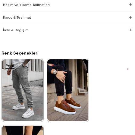
Bakım ve Yıkama Talimatları
Kargo & Teslimat
İade & Değişim
Renk Seçenekleri
Yeni
Yeni
Ürün
Ürün
★
★
★
★
★
★
★
★
★
★