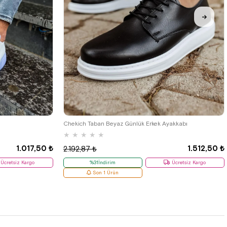
38
Chekich Taban Beyaz Günlük Erkek Ayakkabı
★
★
★
★
★
1.017,50 ₺
1.512,50 ₺
2.192,87 ₺
Ücretsiz Kargo
%31İndirim
Ücretsiz Kargo
Son 1 Ürün