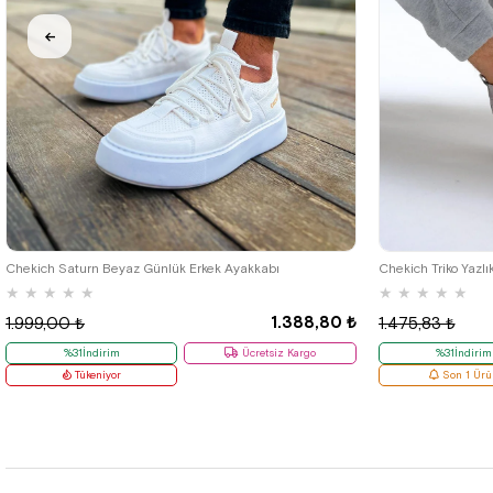
40
42
Chekich Saturn Beyaz Günlük Erkek Ayakkabı
Chekich Triko Yazlı
★
★
★
★
★
★
★
★
★
★
1.388,80 ₺
1.999,00 ₺
1.475,83 ₺
%31İndirim
Ücretsiz Kargo
%31İndirim
Tükeniyor
Son 1 Ürü