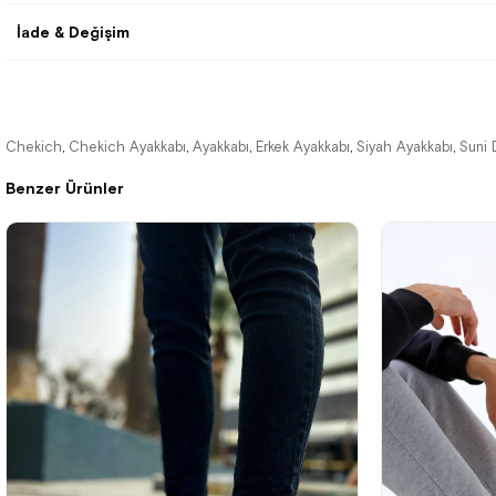
İade & Değişim
Chekich
Chekich Ayakkabı
Ayakkabı
Erkek Ayakkabı
Siyah Ayakkabı
Suni 
,
,
,
,
,
Benzer Ürünler