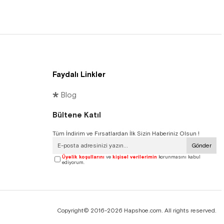
Faydalı Linkler
🞳 Blog
Bültene Katıl
Tüm İndirim ve Fırsatlardan İlk Sizin Haberiniz Olsun !
Gönder
Üyelik koşullarını
ve
kişisel verilerimin
korunmasını kabul
ediyorum.
Copyright© 2016-2026 Hapshoe.com. All rights reserved.