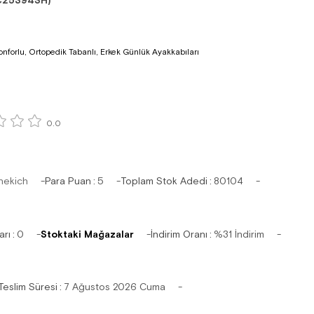
C25394SH)
nforlu, Ortopedik Tabanlı, Erkek Günlük Ayakkabıları
0.0
hekich
Para Puan
:
5
Toplam Stok Adedi
:
80104
arı
:
0
Stoktaki Mağazalar
İndirim Oranı
:
%
31
İndirim
Teslim Süresi
:
7 Ağustos 2026 Cuma