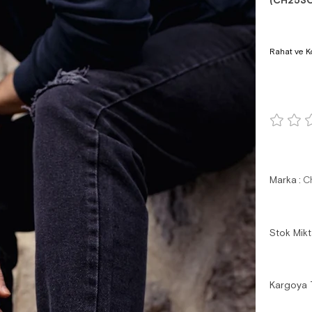
(CH253
Rahat ve Ko
Marka
:
C
Stok Mikt
Kargoya 