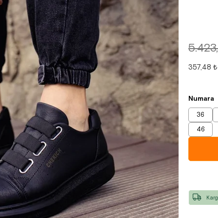
5.423
357,48 ₺
Numara
36
46
Karg