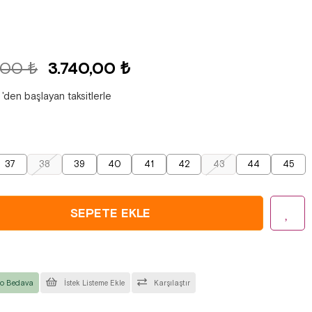
,00 ₺
3.740,00 ₺
'den başlayan taksitlerle
37
38
39
40
41
42
43
44
45
o Bedava
İstek Listeme Ekle
Karşılaştır