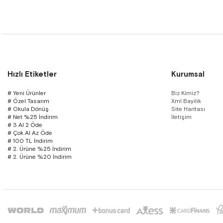
Hızlı Etiketler
Kurumsal
# Yeni Ürünler
Biz Kimiz?
# Özel Tasarım
Xml Bayilik
# Okula Dönüş
Site Haritası
# Net %25 İndirim
İletişim
# 3 Al 2 Öde
# Çok Al Az Öde
# 100 TL İndirim
# 2. Ürüne %25 İndirim
# 2. Ürüne %20 İndirim