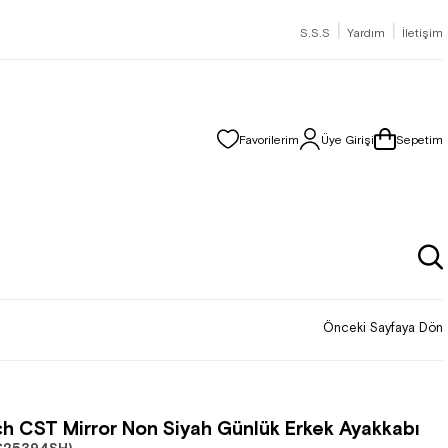
|
|
S.S.S
Yardım
İletişim
Favorilerim
Üye Girişi
Sepetim
Önceki Sayfaya Dön
h CST Mirror Non Siyah Günlük Erkek Ayakkabı