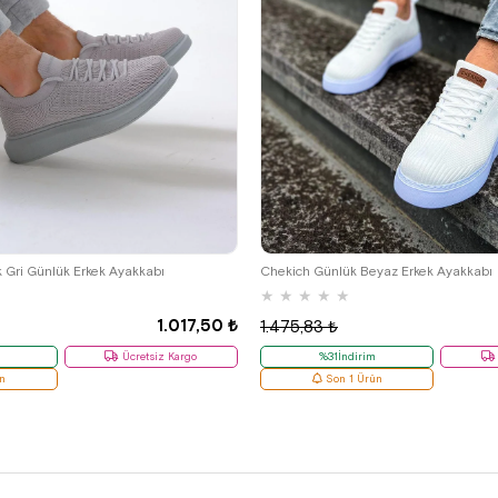
39
41
k Gri Günlük Erkek Ayakkabı
Chekich Günlük Beyaz Erkek Ayakkabı
★
★
★
★
★
1.017,50 ₺
1.475,83 ₺
Ücretsiz Kargo
%31İndirim
n
Son 1 Ürün