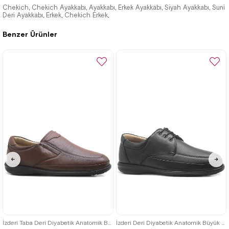
3.740,00 ₺
3.740,00 ₺
Chekich
Chekich Ayakkabı
Ayakkabı
Erkek Ayakkabı
Siyah Ayakkabı
Suni
,
,
,
,
,
Deri Ayakkabı
Erkek
Chekich Erkek
,
,
,
5.423,00 ₺
5.423,00 ₺
Benzer Ürünler
%31İndirim
%31İndirim
45
46
47
48
45
46
47
48
İzderi Taba Deri Diyabetik Anatomik Büyük Numara Erkek Ayakkabı
İzderi Deri Diyabetik Anatomik Büyük Numara Erkek Ayakkabı