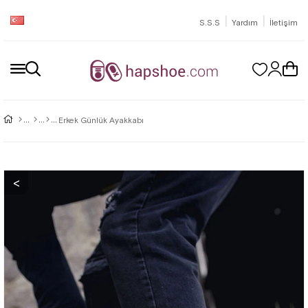
|
|
S.S.S
Yardım
İletişim
Erkek Günlük Ayakkabı