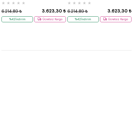
★
★
★
★
★
★
★
★
★
★
3.623,30 ₺
3.623,30 ₺
6.214,89 ₺
6.214,89 ₺
%42İndirim
Ücretsiz Kargo
%42İndirim
Ücretsiz Kargo
Hızlı Etiketler
Kurumsal