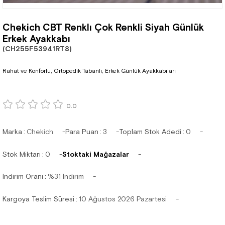
Chekich CBT Renklı Çok Renkli Siyah Günlük
Erkek Ayakkabı
(CH255F53941RT8)
Rahat ve Konforlu, Ortopedik Tabanlı, Erkek Günlük Ayakkabıları
0.0
Marka
:
Chekich
Para Puan
:
3
Toplam Stok Adedi
:
0
Stok Miktarı
:
0
Stoktaki Mağazalar
İndirim Oranı
:
%
31
İndirim
Kargoya Teslim Süresi
:
10 Ağustos 2026 Pazartesi