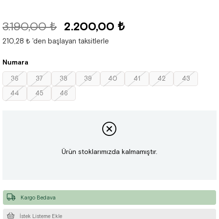
3.190,00 ₺
2.200,00 ₺
210,28 ₺
'den başlayan taksitlerle
Numara
36
37
38
39
40
41
42
43
44
45
46
Ürün stoklarımızda kalmamıştır.
Kargo Bedava
İstek Listeme Ekle