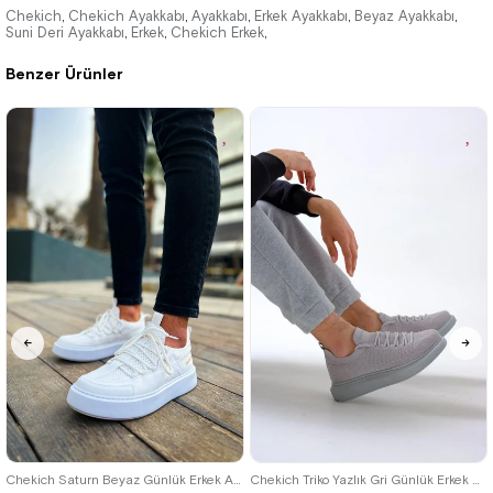
3.300,00 ₺
Chekich
Chekich Ayakkabı
Ayakkabı
Erkek Ayakkabı
Beyaz Ayakkabı
,
,
,
,
,
Suni Deri Ayakkabı
Erkek
Chekich Erkek
,
,
,
4.785,00 ₺
Benzer Ürünler
%31İndirim
Ücretsiz
Kargo
40
42
39
Chekich Saturn Beyaz Günlük Erkek Ayakkabı
Chekich Triko Yazlık Gri Günlük Erkek Ayakkabı