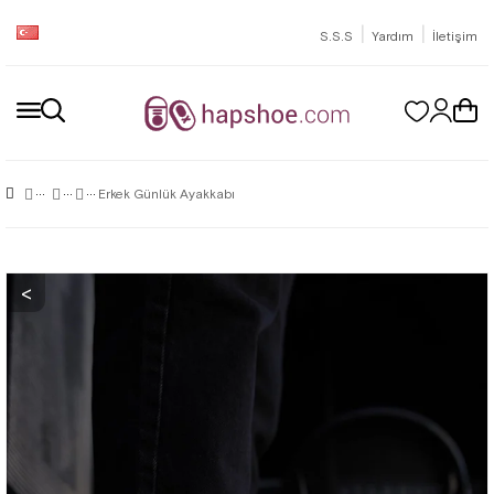
|
|
S.S.S
Yardım
İletişim
Erkek Günlük Ayakkabı