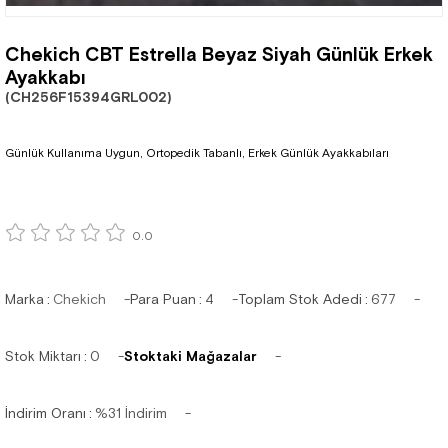
Chekich CBT Estrella Beyaz Siyah Günlük Erkek
Ayakkabı
(CH256F15394GRL002)
Günlük Kullanıma Uygun, Ortopedik Tabanlı, Erkek Günlük Ayakkabıları
0.0
Marka
:
Chekich
Para Puan
:
4
Toplam Stok Adedi
:
677
Stok Miktarı
:
0
Stoktaki Mağazalar
İndirim Oranı
:
%
31
İndirim