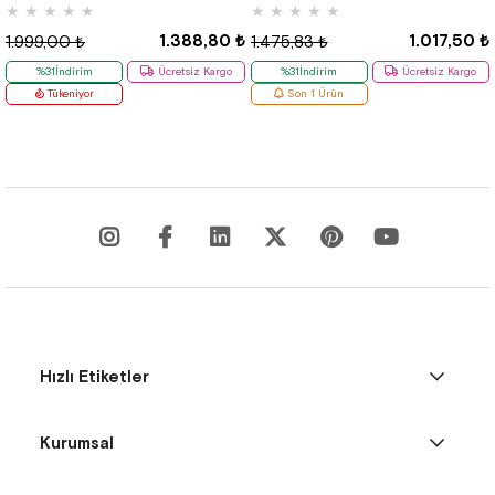
★
★
★
★
★
★
★
★
★
★
1.388,80 ₺
1.017,50 ₺
1.999,00 ₺
1.475,83 ₺
%31İndirim
Ücretsiz Kargo
%31İndirim
Ücretsiz Kargo
Tükeniyor
Son 1 Ürün
Hızlı Etiketler
Kurumsal