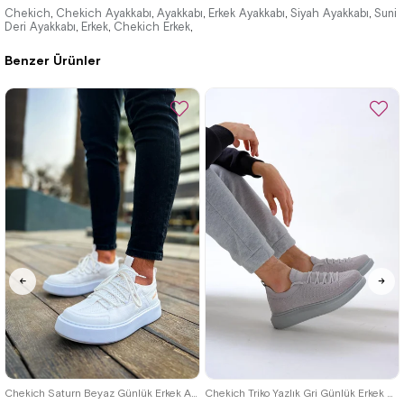
3.300,00 ₺
3.300,00 ₺
Chekich
Chekich Ayakkabı
Ayakkabı
Erkek Ayakkabı
Siyah Ayakkabı
Suni
,
,
,
,
,
Deri Ayakkabı
Erkek
Chekich Erkek
,
,
,
4.785,00 ₺
4.785,00 ₺
Benzer Ürünler
%31İndirim
Ücretsiz
%31İndirim
Ücretsiz
Kargo
Kargo
40
42
39
Chekich Saturn Beyaz Günlük Erkek Ayakkabı
Chekich Triko Yazlık Gri Günlük Erkek Ayakkabı