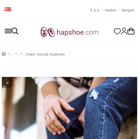
|
|
S.S.S
Yardım
İletişim
Erkek Günlük Ayakkabı