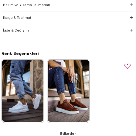
Bakım ve Yıkama Talimatları
Kargo & Teslimat
İade & Değişim
Renk Seçenekleri
Yeni
Yeni
Ürün
Ürün
★
★
★
★
★
★
★
★
★
★
Etiketler