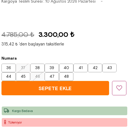
Kargoya Teslim Süresi
:
10 Ağustos 2026 Pazartesi
4.785,00 ₺
3.300,00 ₺
315,42 ₺
'den başlayan taksitlerle
Numara
36
37
38
39
40
41
42
43
44
45
46
47
48
Kargo Bedava
Tükeniyor