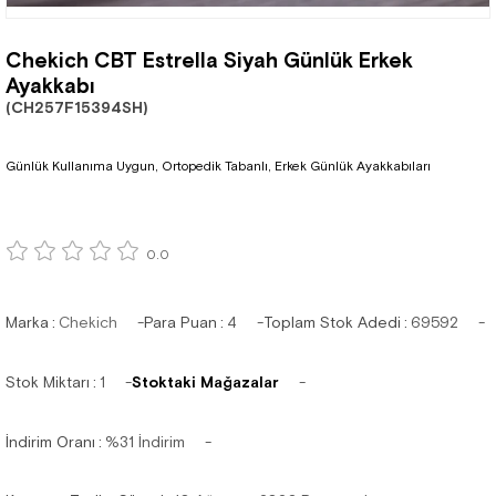
Chekich CBT Estrella Siyah Günlük Erkek
Ayakkabı
(CH257F15394SH)
Günlük Kullanıma Uygun, Ortopedik Tabanlı, Erkek Günlük Ayakkabıları
0.0
Marka
:
Chekich
Para Puan
:
4
Toplam Stok Adedi
:
69592
Stok Miktarı
:
1
Stoktaki Mağazalar
İndirim Oranı
:
%
31
İndirim