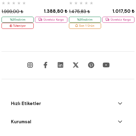
★
★
★
★
★
★
★
★
★
★
1.388,80 ₺
1.017,50 ₺
1.999,00 ₺
1.475,83 ₺
%31İndirim
Ücretsiz Kargo
%31İndirim
Ücretsiz Kargo
Tükeniyor
Son 1 Ürün
Hızlı Etiketler
Kurumsal