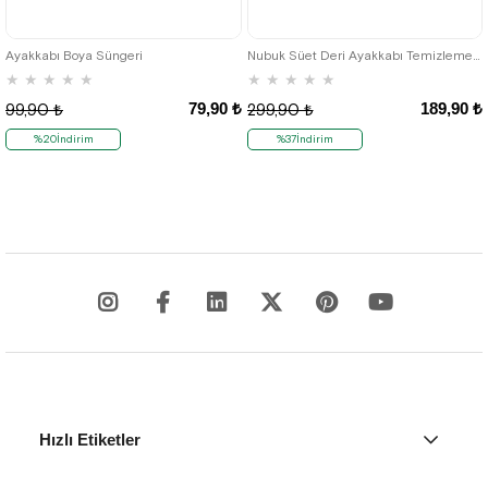
Ayakkabı Boya Süngeri
Nubuk Süet Deri Ayakkabı Temizleme Silgisi 3lü Paket
★
★
★
★
★
★
★
★
★
★
79,90 ₺
189,90 ₺
99,90 ₺
299,90 ₺
%20İndirim
%37İndirim
Hızlı Etiketler