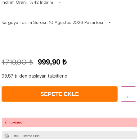
İndirim Oranı
:
%
42
İndirim
Kargoya Teslim Süresi
:
10 Ağustos 2026 Pazartesi
1.719,90 ₺
999,90 ₺
95,57 ₺
'den başlayan taksitlerle
Tükeniyor
İstek Listeme Ekle