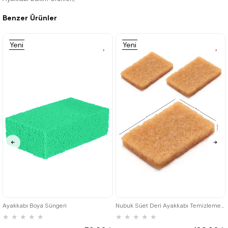
Benzer Ürünler
Yeni
Yeni
Ürün
Ürün
Ayakkabı Boya Süngeri
Nubuk Süet Deri Ayakkabı Temizleme Silgisi 3lü Paket
★
★
★
★
★
★
★
★
★
★