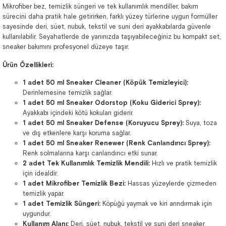
Mikrofiber bez, temizlik süngeri ve tek kullanımlık mendiller, bakım
sürecini daha pratik hale getirirken, farklı yüzey türlerine uygun formüller
sayesinde deri, süet, nubuk, tekstil ve suni deri ayakkabılarda güvenle
kullanılabilir. Seyahatlerde de yanınızda taşıyabileceğiniz bu kompakt set,
sneaker bakımını profesyonel düzeye taşır.
Ürün Özellikleri:
1 adet 50 ml Sneaker Cleaner (Köpük Temizleyici):
Derinlemesine temizlik sağlar.
1 adet 50 ml Sneaker Odorstop (Koku Giderici Sprey):
Ayakkabı içindeki kötü kokuları giderir.
1 adet 50 ml Sneaker Defense (Koruyucu Sprey):
Suya, toza
ve dış etkenlere karşı koruma sağlar.
1 adet 50 ml Sneaker Renewer (Renk Canlandırıcı Sprey):
Renk solmalarına karşı canlandırıcı etki sunar.
2 adet Tek Kullanımlık Temizlik Mendili:
Hızlı ve pratik temizlik
için idealdir.
1 adet Mikrofiber Temizlik Bezi:
Hassas yüzeylerde çizmeden
temizlik yapar.
1 adet Temizlik Süngeri:
Köpüğü yaymak ve kiri arındırmak için
uygundur.
Kullanım Alanı:
Deri, süet, nubuk, tekstil ve suni deri sneaker