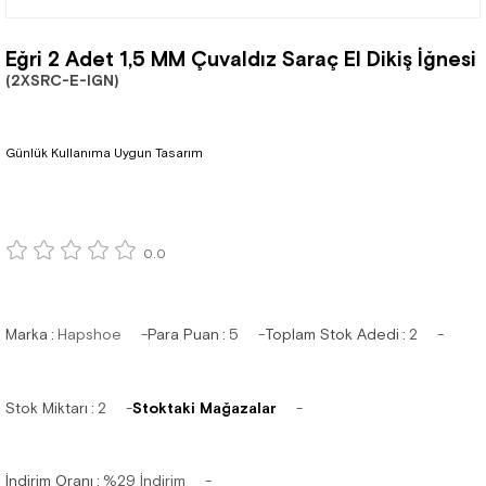
Eğri 2 Adet 1,5 MM Çuvaldız Saraç El Dikiş İğnesi
(2XSRC-E-IGN)
Günlük Kullanıma Uygun Tasarım
0.0
Marka
:
Hapshoe
Para Puan
:
5
Toplam Stok Adedi
:
2
Stok Miktarı
:
2
Stoktaki Mağazalar
İndirim Oranı
:
%
29
İndirim