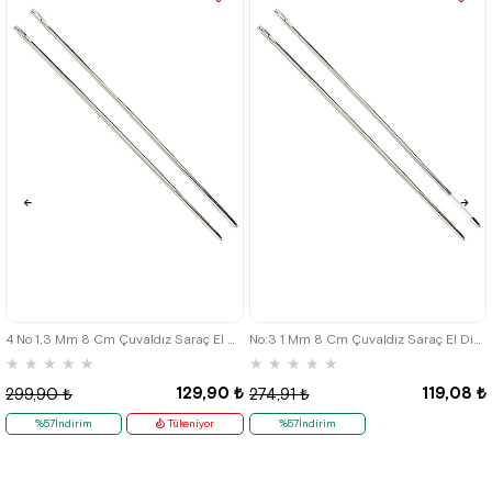
4 No 1,3 Mm 8 Cm Çuvaldız Saraç El Dikiş Iğnesi
No:3 1 Mm 8 Cm Çuvaldız Saraç El Dikiş İğnesi
★
★
★
★
★
★
★
★
★
★
129,90 ₺
119,08 ₺
299,90 ₺
274,91 ₺
%57İndirim
Tükeniyor
%57İndirim