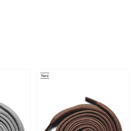
%15İndirim
%15İndirim
Yeni
Ürün