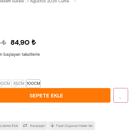
Teslim Süresi
:
7 Ağustos 2026 Cuma
 ₺
84,90 ₺
n başlayan taksitlerle
90CM
95CM
100CM
 Listeme Ekle
Karşılaştır
Fiyat Düşünce Haber Ver