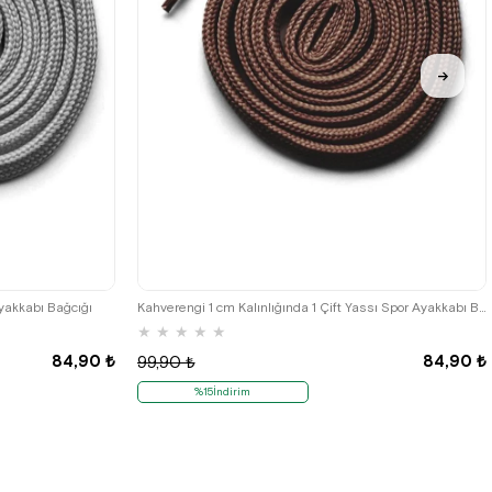
Ayakkabı Bağcığı
Kahverengi 1 cm Kalınlığında 1 Çift Yassı Spor Ayakkabı Bağcığı
★
★
★
★
★
84,90 ₺
84,90 ₺
99,90 ₺
%15İndirim