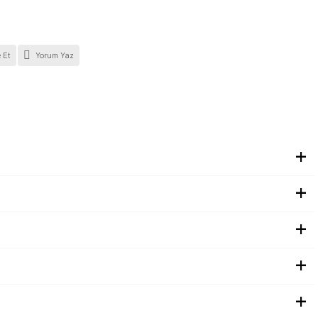
 Et
Yorum Yaz