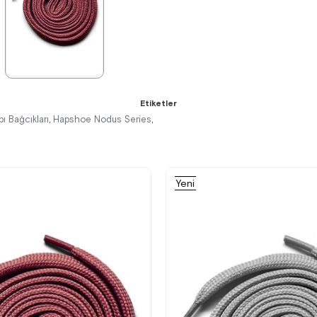
%15İndirim
%15İndirim
%15İndirim
★
★
★
★
★
Etiketler
84,90 ₺
99,90 ₺
 Bağcıkları
Hapshoe Nodus Series
,
,
Yeni
%15İndirim
Ürün