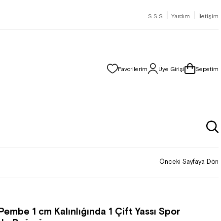
|
|
S.S.S
Yardım
İletişim
Favorilerim
Üye Girişi
Sepetim
Önceki Sayfaya Dön
Pembe 1 cm Kalınlığında 1 Çift Yassı Spor