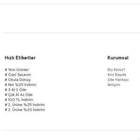
Hızlı Etiketler
Kurumsal
# Yeni Ürünler
Biz Kimiz?
# Özel Tasarım
Xml Bayilik
# Okula Dönüş
Site Haritası
# Net %25 İndirim
İletişim
# 3 Al 2 Öde
# Çok Al Az Öde
# 100 TL İndirim
# 2. Ürüne %25 İndirim
# 2. Ürüne %20 İndirim