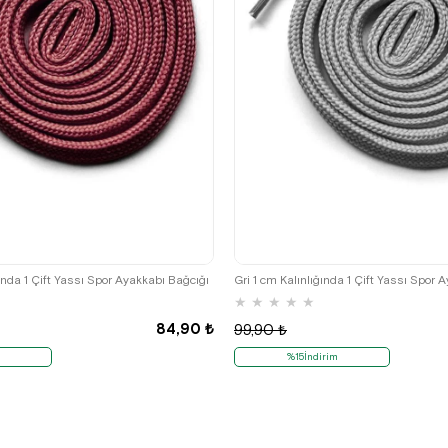
ında 1 Çift Yassı Spor Ayakkabı Bağcığı
Gri 1 cm Kalınlığında 1 Çift Yassı Spor 
★
★
★
★
★
84,90 ₺
99,90 ₺
%15İndirim