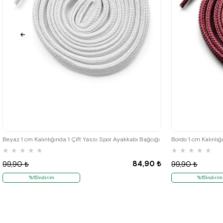
Beyaz 1 cm Kalınlığında 1 Çift Yassı Spor Ayakkabı Bağcığı
Bordo 1 cm Kalınlığ
★
★
★
★
★
★
★
★
★
★
84,90 ₺
99,90 ₺
99,90 ₺
%15İndirim
%15İndirim