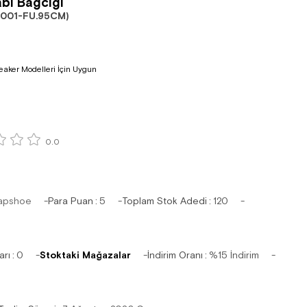
bı Bağcığı
001-FU.95CM)
eaker Modelleri İçin Uygun
0.0
apshoe
Para Puan
:
5
Toplam Stok Adedi
:
120
arı
:
0
Stoktaki Mağazalar
İndirim Oranı
:
%
15
İndirim