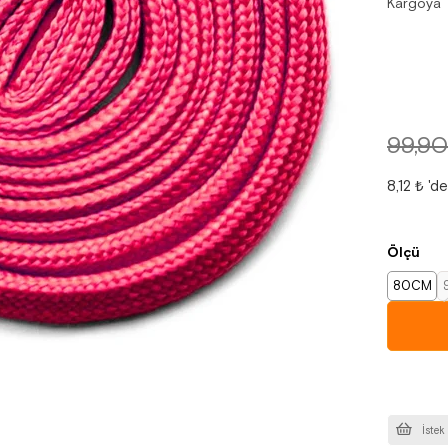
Kargoya 
99,90
8,12 ₺
'de
Ölçü
80CM
İstek