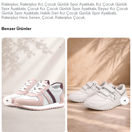
2.089,90 ₺
2.089,90 ₺
Rakerplus
Rakerplus Kız Çocuk Günlük Spor Ayakkabı
Kız Çocuk Günlük
,
,
Spor Ayakkabı
Çocuk Kız Çocuk Günlük Spor Ayakkabı
Beyaz Kız Çocuk
,
,
Günlük Spor Ayakkabı
3.579,90 ₺
Hakiki Deri Kız Çocuk Günlük Spor Ayakkabı
3.579,90 ₺
,
,
Rakerplus Hera Series
Çocuk
Rakerplus Çocuk
,
,
,
Benzer Ürünler
%42İndirim
Ücretsiz
%42İndirim
Ücretsiz
Kargo
Kargo
26
27
28
29
30
31
32
26
27
28
29
30
31
32
33
34
35
33
34
35