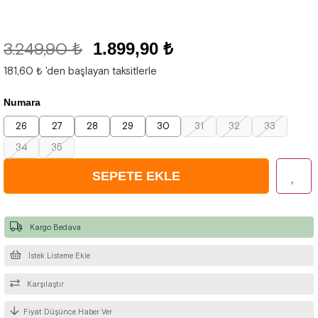
3.249,90 ₺
1.899,90 ₺
181,60 ₺
'den başlayan taksitlerle
Numara
26
27
28
29
30
31
32
33
34
35
Kargo Bedava
İstek Listeme Ekle
Karşılaştır
Fiyat Düşünce Haber Ver