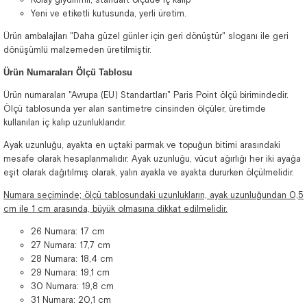
Yeni ve etiketli kutusunda, yerli üretim.
Ürün ambalajları "Daha güzel günler için geri dönüştür" sloganı ile geri
dönüşümlü malzemeden üretilmiştir.
Ürün Numaraları Ölçü Tablosu
Ürün numaraları "Avrupa (EU) Standartları" Paris Point ölçü birimindedir.
Ölçü tablosunda yer alan santimetre cinsinden ölçüler, üretimde
kullanılan iç kalıp uzunluklarıdır.
Ayak uzunluğu, ayakta en uçtaki parmak ve topuğun bitimi arasındaki
mesafe olarak hesaplanmalıdır. Ayak uzunluğu, vücut ağırlığı her iki ayağa
eşit olarak dağıtılmış olarak, yalın ayakla ve ayakta dururken ölçülmelidir.
Numara seçiminde; ölçü tablosundaki uzunlukların, ayak uzunluğundan 0,5
cm ile 1 cm arasında, büyük olmasına dikkat edilmelidir.
26 Numara: 17 cm
27 Numara: 17,7 cm
28 Numara: 18,4 cm
29 Numara: 19,1 cm
30 Numara: 19,8 cm
31 Numara: 20,1 cm