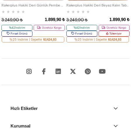
Rakerplus Hakiki Deri Günlük Pembe Kız Çocuk Spor Ayakkabı
Rakerplus Hakiki Deri Beyaz Kalın Taban Cırtlı Kız Çocuk Spor Ayakkabı
★
★
★
★
★
★
★
★
★
★
1.899,90 ₺
1.899,90 ₺
3.249,90 ₺
3.249,90 ₺
%42İndirim
Ücretsiz Kargo
%42İndirim
Ücretsiz Kargo
Fırsat Ürünü
Fırsat Ürünü
Tükeniyor
%25 İndirim | Sepette
₺1424,93
%25 İndirim | Sepette
₺1424,93
Hızlı Etiketler
Kurumsal