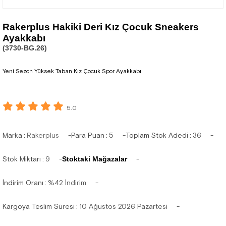
Rakerplus Hakiki Deri Kız Çocuk Sneakers
Ayakkabı
(3730-BG.26)
Yeni Sezon Yüksek Taban Kız Çocuk Spor Ayakkabı
5.0
Marka
:
Rakerplus
Para Puan
:
5
Toplam Stok Adedi
:
36
Stok Miktarı
:
9
Stoktaki Mağazalar
İndirim Oranı
:
%
42
İndirim
Kargoya Teslim Süresi
:
10 Ağustos 2026 Pazartesi