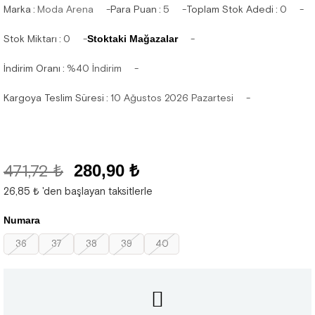
Marka
:
Moda Arena
Para Puan
:
5
Toplam Stok Adedi
:
0
Stok Miktarı
:
0
Stoktaki Mağazalar
İndirim Oranı
:
%
40
İndirim
Kargoya Teslim Süresi
:
10 Ağustos 2026 Pazartesi
471,72 ₺
280,90 ₺
26,85 ₺
'den başlayan taksitlerle
Numara
36
37
38
39
40