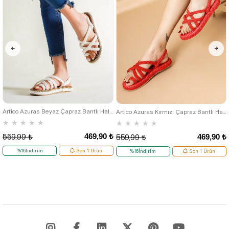
36
37
38
39
40
36
37
38
39
40
Artico Azuras Beyaz Çapraz Bantlı Halat Sandalet
Artico Azuras Kırmızı Çapraz Bantlı Halat Kadın Sandalet
★
★
★
★
★
★
★
★
★
★
469,90 ₺
469,90 ₺
559,99 ₺
559,99 ₺
%16İndirim
Son 1 Ürün
%16İndirim
Son 1 Ürün