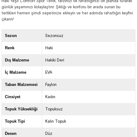
Haki Yeşil Comfort Spor Terlik, tarzınızı ve rahatlığınızı ön planda tutarak
günlük yaşamınızı kolaylaştırır. Şıklığı ve konforu bir arada sunan bu
terlikleri hemen şimdi sepetinize ekleyin ve her adımda rahatlığın keyfini
çıkarın!
Sezon
Sezonsuz
Renk
Haki
Dış Malzeme
Hakiki Deri
İç Malzeme
EVA
Taban Malzemesi
Faylon
Cinsiyet
Kadın
Topuk Yüksekliği
Topuksuz
Topuk Tipi
Kalın Topuk
Desen
Düz