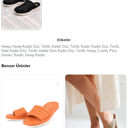
%41İndirim
Ücretsiz
%42İndirim
Ücretsiz
Kargo
Kargo
★
★
★
★
★
Etiketler
2.079,90 ₺
Heep
Heep Kadın Düz Terlik
Kadın Düz Terlik
Kadın Kadın Düz Terlik
,
,
,
,
Haki Kadın Düz Terlik
Hakiki Deri Kadın Düz Terlik
Heep Comfy Plus
,
,
Series
3.499,90 ₺
Kadın
Heep Kadın
,
,
,
Benzer Ürünler
%41İndirim
Ücretsiz
Kargo