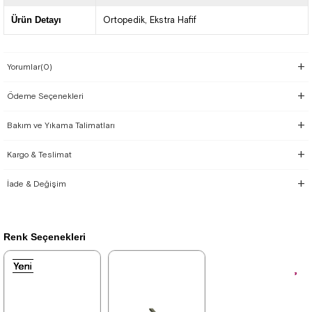
Ürün Detayı
Ortopedik
Ekstra Hafif
Yorumlar
(0)
Ödeme Seçenekleri
Bakım ve Yıkama Talimatları
Kargo & Teslimat
İade & Değişim
Renk Seçenekleri
Yeni
Yeni
Yeni
Yeni
Yeni
Ürün
Ürün
Ürün
Ürün
Ürün