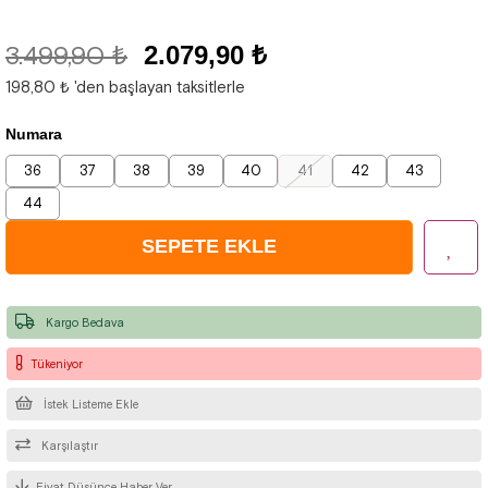
3.499,90 ₺
2.079,90 ₺
198,80 ₺
'den başlayan taksitlerle
Numara
36
37
38
39
40
41
42
43
44
Kargo Bedava
Tükeniyor
İstek Listeme Ekle
Karşılaştır
Fiyat Düşünce Haber Ver