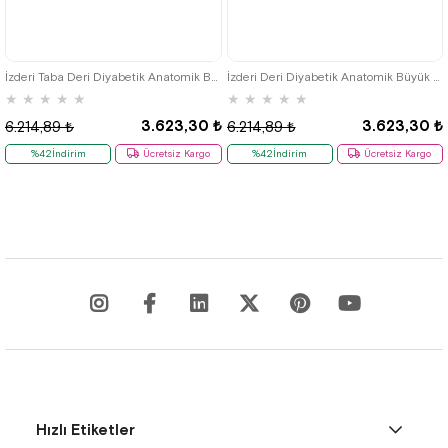
45
46
47
48
45
46
47
48
İzderi Taba Deri Diyabetik Anatomik Büyük Numara Erkek Ayakkabı
İzderi Deri Diyabetik Anatomik Büyük Numara Erkek Ayakkabı
★
★
★
★
★
★
★
★
★
★
3.623,30 ₺
3.623,30 ₺
6.214,89 ₺
6.214,89 ₺
%42İndirim
Ücretsiz Kargo
%42İndirim
Ücretsiz Kargo
Hızlı Etiketler