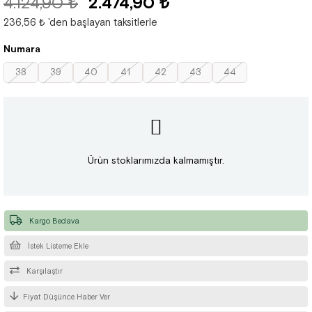
4.124,90 ₺
2.474,90 ₺
236,56 ₺
'den başlayan taksitlerle
Numara
38
39
40
41
42
43
44
Ürün stoklarımızda kalmamıştır.
Kargo Bedava
İstek Listeme Ekle
Karşılaştır
Fiyat Düşünce Haber Ver