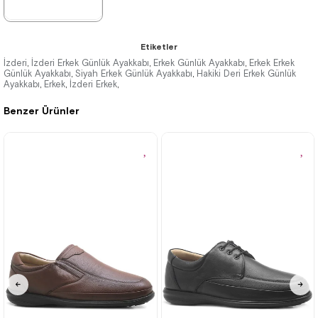
★
★
★
★
★
Etiketler
3.623,30 ₺
İzderi
İzderi Erkek Günlük Ayakkabı
Erkek Günlük Ayakkabı
Erkek Erkek
,
,
,
Günlük Ayakkabı
Siyah Erkek Günlük Ayakkabı
Hakiki Deri Erkek Günlük
,
,
Ayakkabı
6.214,89 ₺
Erkek
İzderi Erkek
,
,
,
Benzer Ürünler
%42İndirim
Ücretsiz
Kargo