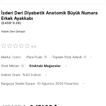
İzderi Deri Diyabetik Anatomik Büyük Numara
Erkek Ayakkabı
(E458-S.38)
Hakiki Deri Detaylı
0.0
Marka
:
İzderi
Para Puan
:
5
Toplam Stok Adedi
:
0
Stok Miktarı
:
0
Stoktaki Mağazalar
İndirim Oranı
:
%
40
İndirim
Kargoya Teslim Süresi
:
10 Ağustos 2026 Pazartesi