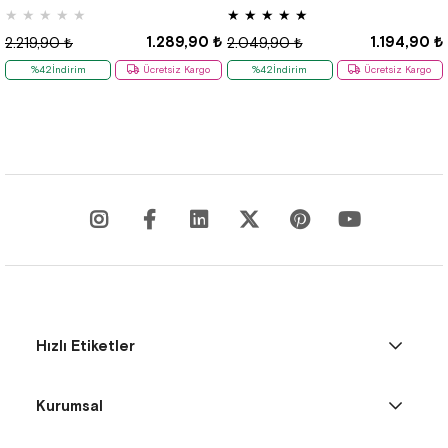
★
★
★
★
★
★
★
★
★
★
1.289,90 ₺
1.194,90 ₺
2.219,90 ₺
2.049,90 ₺
%42İndirim
Ücretsiz Kargo
%42İndirim
Ücretsiz Kargo
Hızlı Etiketler
Kurumsal