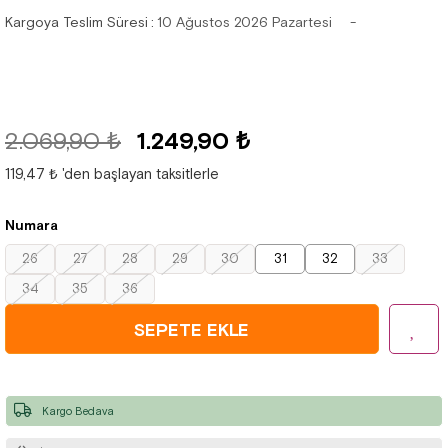
Kargoya Teslim Süresi
:
10 Ağustos 2026 Pazartesi
2.069,90 ₺
1.249,90 ₺
119,47 ₺
'den başlayan taksitlerle
Numara
26
27
28
29
30
31
32
33
34
35
36
Kargo Bedava