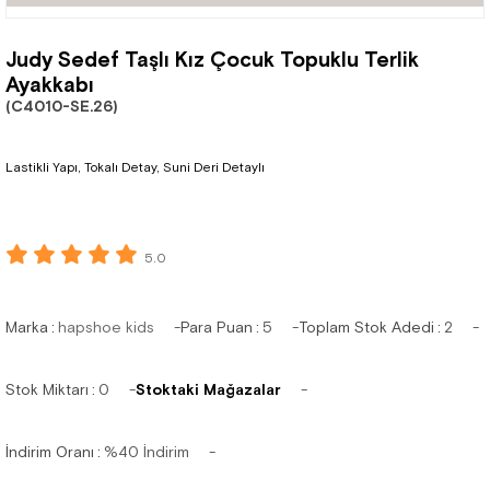
Judy Sedef Taşlı Kız Çocuk Topuklu Terlik
Ayakkabı
(C4010-SE.26)
Lastikli Yapı, Tokalı Detay, Suni Deri Detaylı
5.0
Marka
:
hapshoe kids
Para Puan
:
5
Toplam Stok Adedi
:
2
Stok Miktarı
:
0
Stoktaki Mağazalar
İndirim Oranı
:
%
40
İndirim