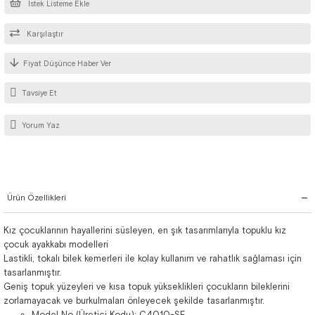
İstek Listeme Ekle
Karşılaştır
Fiyat Düşünce Haber Ver
Tavsiye Et
Yorum Yaz
Ürün Özellikleri
Kız çocuklarının hayallerini süsleyen, en şık tasarımlarıyla topuklu kız
çocuk ayakkabı modelleri
Lastikli, tokalı bilek kemerleri ile kolay kullanım ve rahatlık sağlaması için
tasarlanmıştır.
Geniş topuk yüzeyleri ve kısa topuk yükseklikleri çocukların bileklerini
zorlamayacak ve burkulmaları önleyecek şekilde tasarlanmıştır.
Model No (Üretici Kodu): C4010-SE