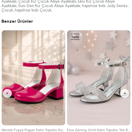
Ayakkabı
Çocuk Kız Çocuk Abiye Ayakkabı
Ekru Kız Çocuk Abiye
,
,
Ayakkabı
2.069,90 ₺
Suni Deri Kız Çocuk Abiye Ayakkabı
2.069,90 ₺
hapshoe kids Judy Series
,
,
,
Çocuk
hapshoe kids Çocuk
,
,
Benzer Ürünler
%40İndirim
Ücretsiz
%40İndirim
Ücretsiz
Kargo
Kargo
Yeni
Ürün
26
27
28
29
30
31
32
26
27
28
29
30
31
32
33
34
35
36
33
34
35
36
37
Merida Fuşya Rugan Kalın Topuklu Kız Çocuk Topuklu Ayakkabı
Elsa Gümüş Simli Kalın Topuklu Tek Bant Kız Çocuk Abiye Ayakkabı