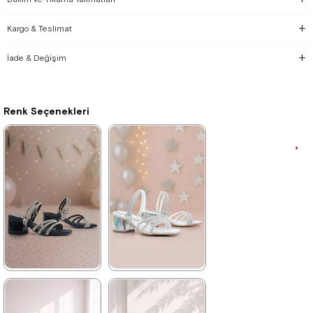
Kargo & Teslimat
İade & Değişim
Renk Seçenekleri
★
★
★
★
★
★
★
★
★
★
1.249,90 ₺
1.249,90 ₺