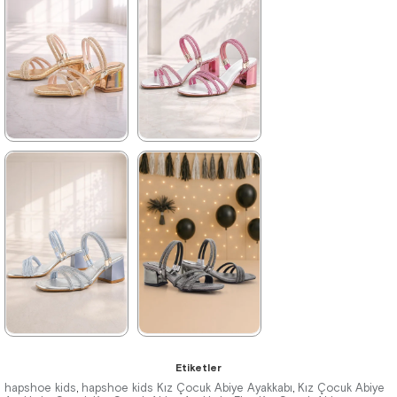
2.069,90 ₺
2.069,90 ₺
%40İndirim
Ücretsiz
%40İndirim
Ücretsiz
Kargo
Kargo
Son 1
Ürün
★
★
★
★
★
★
★
★
★
★
1.249,90 ₺
1.249,90 ₺
2.069,90 ₺
2.069,90 ₺
%40İndirim
Ücretsiz
%40İndirim
Ücretsiz
Kargo
Kargo
★
★
★
★
★
★
★
★
★
★
Etiketler
1.249,90 ₺
1.249,90 ₺
hapshoe kids
hapshoe kids Kız Çocuk Abiye Ayakkabı
Kız Çocuk Abiye
,
,