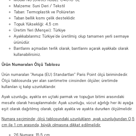
Malzeme: Suni Deri / Tekstil
Taban: Termoplastik ve Poliüretan
Taban bellik kısmı çelik desteklidir.
Topuk Yüksekliği: 4,5 cm
Üretim Yeri (Menşei): Türkiye
Ayakkabılarımız Türkiye’de üretilmiş olup tamamen yerli sermaye
ürünüdür.
Bantlarını açmadan terlik olarak, bantlarını açarak ayakkabı olarak
kullanabilirsiniz.
Ürün Numaraları Ölçü Tablosu
Ürün numaraları "Avrupa (EU) Standartları" Paris Point ölçü birimindedir.
Ölçü tablosunda yer alan santimetre cinsinden ölçüler, üretimde
kullanılan iç kalıp uzunluklarıdır.
Ayak uzunluğu, ayakta en uçtaki parmak ve topuğun bitimi arasındaki
mesafe olarak hesaplanmalıdır. Ayak uzunluğu, vücut ağırlığı her iki ayağa
eşit olarak dağıtılmış olarak, çıplak ayakla ve ayakta dururken ölçülmelidir.
Numara seçiminde; ölçü tablosundaki uzunlukların, ayak uzunluğundan 0,5
cm ile 1 cm arasında, büyük olmasına dikkat edilmelidir.
26 Numara: 15,5 cm