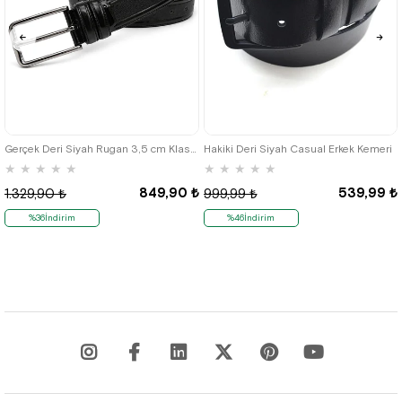
Gerçek Deri Siyah Rugan 3,5 cm Klasik Erkek Kemer
Hakiki Deri Siyah Casual Erkek Kemeri
★
★
★
★
★
★
★
★
★
★
849,90 ₺
539,99 ₺
1.329,90 ₺
999,99 ₺
%36İndirim
%46İndirim