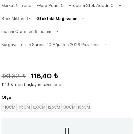
Marka
:
N Trend
Para Puan
:
5
Toplam Stok Adedi
:
0
Stok Miktarı
:
0
Stoktaki Mağazalar
İndirim Oranı
:
%
36
İndirim
Kargoya Teslim Süresi
:
10 Ağustos 2026 Pazartesi
181,32 ₺
116,40 ₺
11,13 ₺
'den başlayan taksitlerle
Ölçü
110CM
115CM
120CM
125CM
130CM
135CM