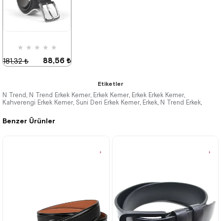
★
★
★
★
★
88,56 ₺
181,32 ₺
Etiketler
N Trend
N Trend Erkek Kemer
Erkek Kemer
Erkek Erkek Kemer
,
,
,
,
Kahverengi Erkek Kemer
Suni Deri Erkek Kemer
Erkek
N Trend Erkek
,
,
,
,
%51İndirim
Benzer Ürünler