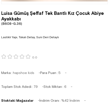
Luisa Gümüş Şeffaf Tek Bantlı Kız Çocuk Abiye
Ayakkabı
(B608-G.36)
Lastikli Yapı, Tokalı Detay, Suni Deri Detaylı
0.0
Marka
:
hapshoe kids
Para Puan
:
5
Toplam Stok Adedi
:
79
Stok Miktarı
:
6
Stoktaki Mağazalar
İndirim Oranı
:
%
42
İndirim