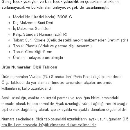
Geniş topuk yüzeyleri ve kısa topuk yükseklikleri çocukların bileklerini
zorlamayacak ve burkulmaları önleyecek şekilde tasarlanmıştır.
Model No (Üretici Kodu): B608-G
Dış Malzeme: Suni Deri
İç Malzeme: Suni Deri
Kalıp: Standart Numara (EU/TR)
Taban: Suni Kösele (Çelik destekli neolit malzemeden üretilmiştir.)
Topuk: Plastik (Vidalı ve geçme dişli tasarım.)
Topuk Yüksekliği: 5 cm
Üretim: Türkiye'de üretilmiştir
Ürün Numaraları Ölçü Tablosu
Ürün numaraları "Avrupa (EU) Standartları" Paris Point ölçü birimindedir.
Ölçü tablosunda yer alan santimetre cinsinden ölçüler, üretimde
kullanılan iç kalıp uzunluklarıdır.
Ayak uzunluğu, ayakta en uçtaki parmak ve topuğun bitimi arasındaki
mesafe olarak hesaplanmalıdır. Ayak uzunluğu, vücut ağırlığı her iki ayağa
eşit olarak dağıtılmış olarak, çıplak ayakla ve ayakta dururken ölçülmelidir.
Numara seçiminde; ölçü tablosundaki uzunlukların, ayak uzunluğundan 0,5
cm ile 1 cm arasında, büyük olmasına dikkat edilmelidir.