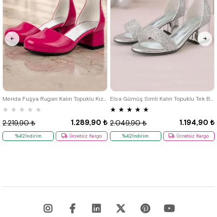
26
27
28
29
30
31
32
26
27
28
29
30
31
32
33
34
35
36
33
34
35
36
37
Merida Fuşya Rugan Kalın Topuklu Kız Çocuk Topuklu Ayakkabı
Elsa Gümüş Simli Kalın Topuklu Tek Bant Kız Çocuk Abiye Ayakkabı
★
★
★
★
★
★
★
★
★
★
1.289,90 ₺
1.194,90 ₺
2.219,90 ₺
2.049,90 ₺
%42İndirim
Ücretsiz Kargo
%42İndirim
Ücretsiz Kargo