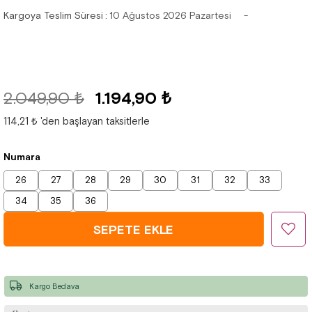
Kargoya Teslim Süresi
:
10 Ağustos 2026 Pazartesi
2.049,90 ₺
1.194,90 ₺
114,21 ₺
'den başlayan taksitlerle
Numara
26
27
28
29
30
31
32
33
34
35
36
Kargo Bedava