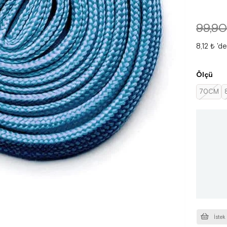
99,90
8,12 ₺
'de
Ölçü
70CM
İstek