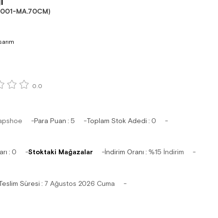
ı
001-MA.70CM)
asarım
0.0
apshoe
Para Puan
:
5
Toplam Stok Adedi
:
0
arı
:
0
Stoktaki Mağazalar
İndirim Oranı
:
%
15
İndirim
Teslim Süresi
:
7 Ağustos 2026 Cuma