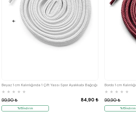
Beyaz 1 cm Kalınlığında 1 Çift Yassı Spor Ayakkabı Bağcığı
Bordo 1 cm Kalınlığ
★
★
★
★
★
★
★
★
★
★
84,90 ₺
99,90 ₺
99,90 ₺
%15İndirim
%15İndirim