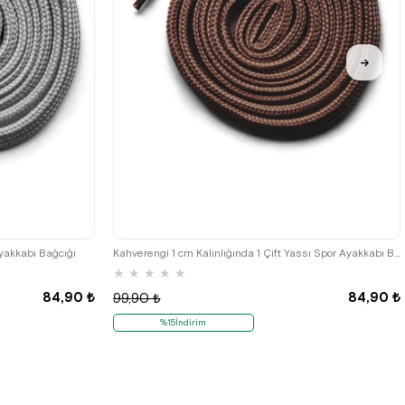
Ayakkabı Bağcığı
Kahverengi 1 cm Kalınlığında 1 Çift Yassı Spor Ayakkabı Bağcığı
★
★
★
★
★
84,90 ₺
84,90 ₺
99,90 ₺
%15İndirim