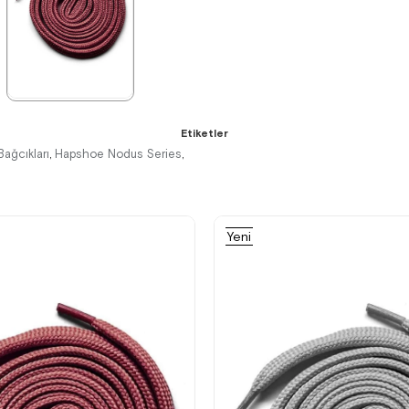
%15İndirim
%15İndirim
%15İndirim
★
★
★
★
★
Etiketler
84,90 ₺
99,90 ₺
Bağcıkları
Hapshoe Nodus Series
,
,
Yeni
%15İndirim
Ürün