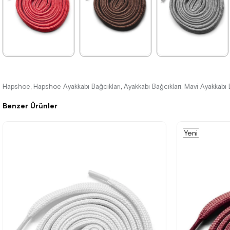
%15İndirim
%15İndirim
%15İndirim
★
★
★
★
★
★
★
★
★
★
★
★
★
★
★
84,90 ₺
84,90 ₺
84,90 ₺
99,90 ₺
99,90 ₺
99,90 ₺
Hapshoe
Hapshoe Ayakkabı Bağcıkları
Ayakkabı Bağcıkları
Mavi Ayakkabı 
,
,
,
Benzer Ürünler
Yeni
%15İndirim
%15İndirim
%15İndirim
Ürün