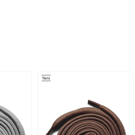
%15İndirim
%15İndirim
Yeni
Ürün