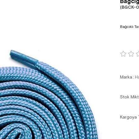
Bağcığ
(BGCK-0
Bağcıklı T
Marka
:
H
Stok Mikt
Kargoya 