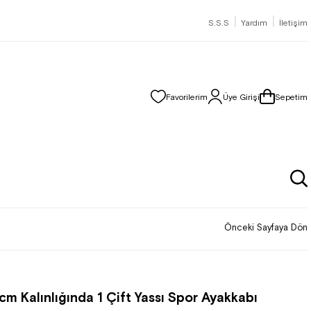
|
|
S.S.S
Yardım
İletişim
Favorilerim
Üye Girişi
Sepetim
Önceki Sayfaya Dön
 cm Kalınlığında 1 Çift Yassı Spor Ayakkabı