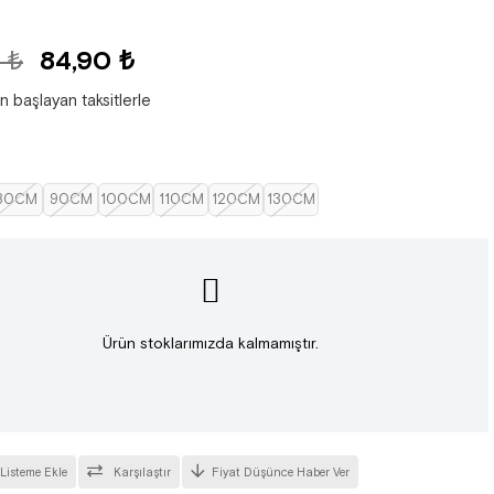
 ₺
84,90 ₺
n başlayan taksitlerle
80CM
90CM
100CM
110CM
120CM
130CM
Ürün stoklarımızda kalmamıştır.
 Listeme Ekle
Karşılaştır
Fiyat Düşünce Haber Ver