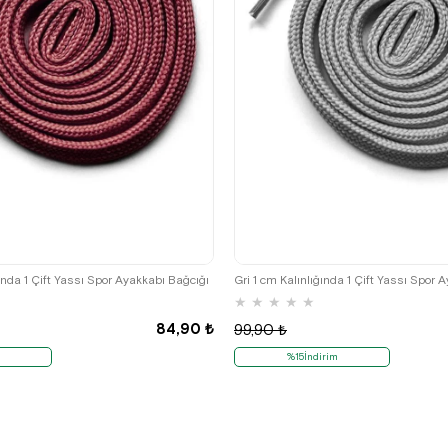
ında 1 Çift Yassı Spor Ayakkabı Bağcığı
Gri 1 cm Kalınlığında 1 Çift Yassı Spor 
★
★
★
★
★
84,90 ₺
99,90 ₺
%15İndirim