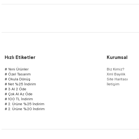
Hızlı Etiketler
Kurumsal
# Yeni Ürünler
Biz Kimiz?
# Özel Tasarım
Xml Bayilik
# Okula Dönüş
Site Haritası
# Net %25 İndirim
İletişim
# 3 Al 2 Öde
# Çok Al Az Öde
# 100 TL İndirim
# 2. Ürüne %25 İndirim
# 2. Ürüne %20 İndirim