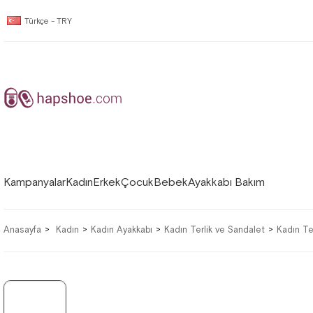
Türkçe - TRY
Kampanyalar
Kadın
Erkek
Çocuk
Bebek
Ayakkabı Bakım
Anasayfa
Kadın
Kadın Ayakkabı
Kadın Terlik ve Sandalet
Kadın Ter