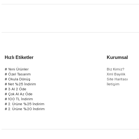
Hızlı Etiketler
Kurumsal
# Yeni Ürünler
Biz Kimiz?
# Özel Tasarım
Xml Bayilik
# Okula Dönüş
Site Haritası
# Net %25 İndirim
İletişim
# 3 Al 2 Öde
# Çok Al Az Öde
# 100 TL İndirim
# 2. Ürüne %25 İndirim
# 2. Ürüne %20 İndirim