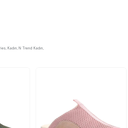
%41İndirim
Ücretsiz
%42İndirim
Ücretsiz
Kargo
Kargo
ries
Kadın
N Trend Kadın
,
,
,