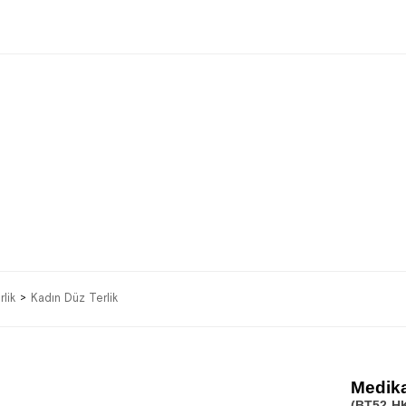
lik
Kadın Düz Terlik
Medika
(BT52-HK