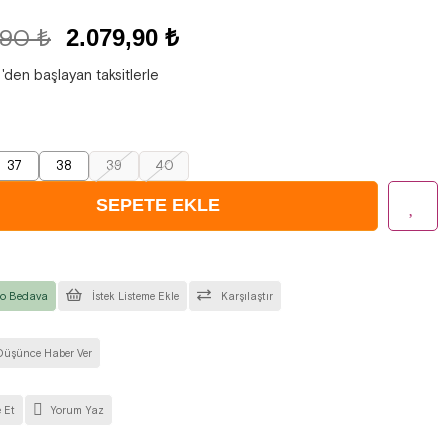
,90 ₺
2.079,90 ₺
'den başlayan taksitlerle
37
38
39
40
o Bedava
İstek Listeme Ekle
Karşılaştır
Düşünce Haber Ver
 Et
Yorum Yaz