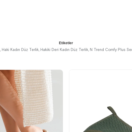
%41İndirim
Ücretsiz
%41İndirim
Ücretsiz
%41İndirim
Ücretsiz
Kargo
Kargo
Kargo
Etiketler
Haki Kadın Düz Terlik
Hakiki Deri Kadın Düz Terlik
N Trend Comfy Plus Se
,
,
,