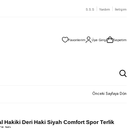
|
|
S.S.S
Yardım
İletişim
Favorilerim
Üye Girişi
Sepetim
Önceki Sayfaya Dön
l Hakiki Deri Haki Siyah Comfort Spor Terlik
S.36)