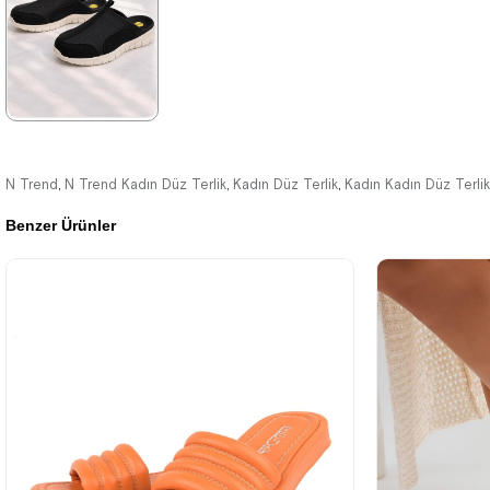
%41İndirim
Ücretsiz
%41İndirim
Ücretsiz
%41İndirim
Ücretsiz
Kargo
Kargo
Kargo
Tükeniyor
Tükeniyor
★
★
★
★
★
2.079,90 ₺
N Trend
N Trend Kadın Düz Terlik
Kadın Düz Terlik
Kadın Kadın Düz Terlik
,
,
,
3.499,90 ₺
Benzer Ürünler
%41İndirim
Ücretsiz
Kargo