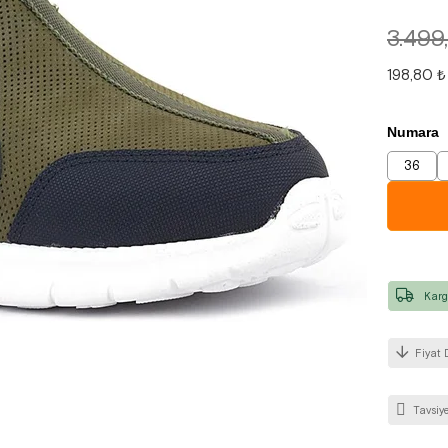
3.499
198,80 ₺
Numara
36
Karg
Fiyat 
Tavsiye