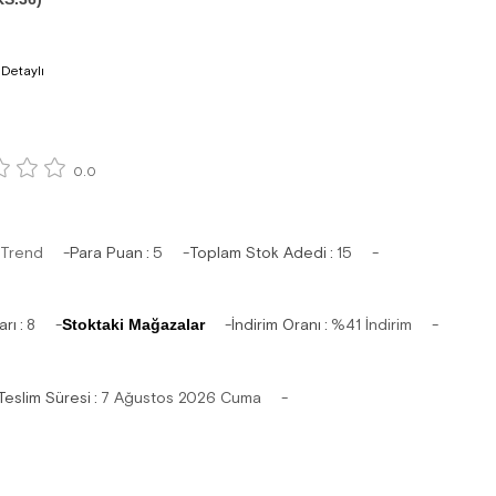
 Detaylı
0.0
 Trend
Para Puan
:
5
Toplam Stok Adedi
:
15
arı
:
8
Stoktaki Mağazalar
İndirim Oranı
:
%
41
İndirim
Teslim Süresi
:
7 Ağustos 2026 Cuma