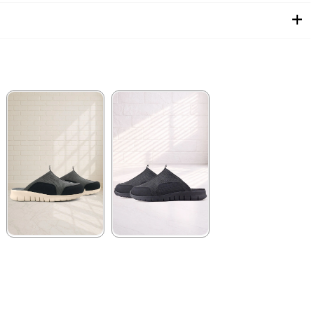
★
★
★
★
★
★
★
★
★
★
2.079,90 ₺
2.249,90 ₺
3.499,90 ₺
3.869,90 ₺