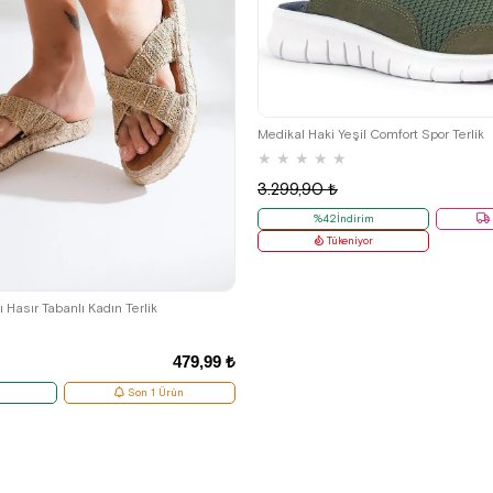
36
37
38
39
Medikal Haki Yeşil Comfort Spor Terlik
★
★
★
★
★
3.299,90 ₺
%42İndirim
Tükeniyor
37
 Hasır Tabanlı Kadın Terlik
479,99 ₺
Son 1 Ürün