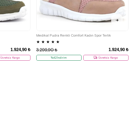
40
36
37
38
39
40
Medikal Pudra Renkli Comfort Kadın Spor Terlik
★
★
★
★
★
1.924,90 ₺
1.924,90 ₺
3.299,90 ₺
Ücretsiz Kargo
%42İndirim
Ücretsiz Kargo