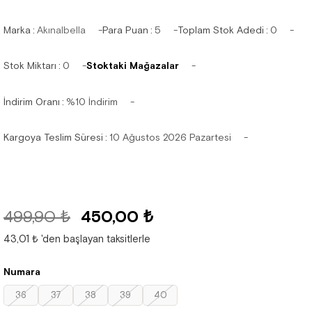
Marka
:
Akınalbella
Para Puan
:
5
Toplam Stok Adedi
:
0
Stok Miktarı
:
0
Stoktaki Mağazalar
İndirim Oranı
:
%
10
İndirim
Kargoya Teslim Süresi
:
10 Ağustos 2026 Pazartesi
499,90 ₺
450,00 ₺
43,01 ₺
'den başlayan taksitlerle
Numara
36
37
38
39
40