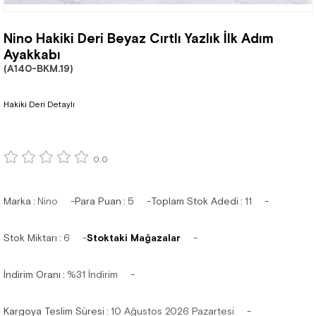
Nino Hakiki Deri Beyaz Cırtlı Yazlık İlk Adım
Ayakkabı
(A140-BKM.19)
Hakiki Deri Detaylı
0.0
Marka
:
Nino
Para Puan
:
5
Toplam Stok Adedi
:
11
Stok Miktarı
:
6
Stoktaki Mağazalar
İndirim Oranı
:
%
31
İndirim
Kargoya Teslim Süresi
:
10 Ağustos 2026 Pazartesi