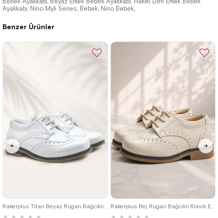
Bebek Ayakkabı
Beyaz Erkek Bebek Ayakkabı
Hakiki Deri Erkek Bebek
,
,
Ayakkabı
1.019,90 ₺
Nino Myli Series
1.019,90 ₺
Bebek
Nino Bebek
,
,
,
,
Benzer Ürünler
%31İndirim
%31İndirim
22
23
24
25
22
23
24
25
Rakerplus Titan Beyaz Rugan Bağcıklı Klasik Erkek Çocuk Klasik Ayakkabı
Rakerplus Bej Rugan Bağcıklı Klasik Erkek Çocuk Ayakkabı
★
★
★
★
★
★
★
★
★
★