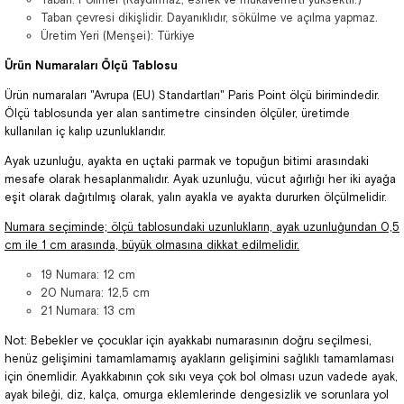
Taban çevresi dikişlidir. Dayanıklıdır, sökülme ve açılma yapmaz.
Üretim Yeri (Menşei): Türkiye
Ürün Numaraları Ölçü Tablosu
Ürün numaraları "Avrupa (EU) Standartları" Paris Point ölçü birimindedir.
Ölçü tablosunda yer alan santimetre cinsinden ölçüler, üretimde
kullanılan iç kalıp uzunluklarıdır.
Ayak uzunluğu, ayakta en uçtaki parmak ve topuğun bitimi arasındaki
mesafe olarak hesaplanmalıdır. Ayak uzunluğu, vücut ağırlığı her iki ayağa
eşit olarak dağıtılmış olarak, yalın ayakla ve ayakta dururken ölçülmelidir.
Numara seçiminde; ölçü tablosundaki uzunlukların, ayak uzunluğundan 0,5
cm ile 1 cm arasında, büyük olmasına dikkat edilmelidir.
19 Numara: 12 cm
20 Numara: 12,5 cm
21 Numara: 13 cm
Not: Bebekler ve çocuklar için ayakkabı numarasının doğru seçilmesi,
henüz gelişimini tamamlamamış ayakların gelişimini sağlıklı tamamlaması
için önemlidir. Ayakkabının çok sıkı veya çok bol olması uzun vadede ayak,
ayak bileği, diz, kalça, omurga eklemlerinde dengesizlik ve sorunlara yol