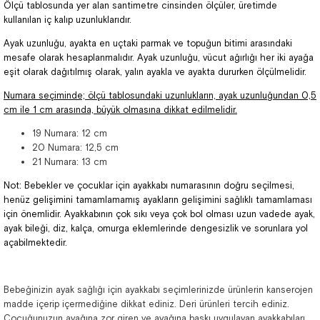
Ölçü tablosunda yer alan santimetre cinsinden ölçüler, üretimde
kullanılan iç kalıp uzunluklarıdır.
Ayak uzunluğu, ayakta en uçtaki parmak ve topuğun bitimi arasındaki
mesafe olarak hesaplanmalıdır. Ayak uzunluğu, vücut ağırlığı her iki ayağa
eşit olarak dağıtılmış olarak, yalın ayakla ve ayakta dururken ölçülmelidir.
Numara seçiminde; ölçü tablosundaki uzunlukların, ayak uzunluğundan 0,5
cm ile 1 cm arasında, büyük olmasına dikkat edilmelidir.
19 Numara: 12 cm
20 Numara: 12,5 cm
21 Numara: 13 cm
Not: Bebekler ve çocuklar için ayakkabı numarasının doğru seçilmesi,
henüz gelişimini tamamlamamış ayakların gelişimini sağlıklı tamamlaması
için önemlidir. Ayakkabının çok sıkı veya çok bol olması uzun vadede ayak,
ayak bileği, diz, kalça, omurga eklemlerinde dengesizlik ve sorunlara yol
açabilmektedir.
Bebeğinizin ayak sağlığı için ayakkabı seçimlerinizde ürünlerin kanserojen
madde içerip içermediğine dikkat ediniz. Deri ürünleri tercih ediniz.
Çocuğunuzun ayağına zor giren ve ayağına baskı uygulayan ayakkabıları