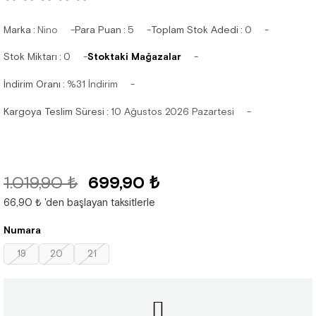
Marka
:
Nino
Para Puan
:
5
Toplam Stok Adedi
:
0
Stok Miktarı
:
0
Stoktaki Mağazalar
İndirim Oranı
:
%
31
İndirim
Kargoya Teslim Süresi
:
10 Ağustos 2026 Pazartesi
1.019,90 ₺
699,90 ₺
66,90 ₺
'den başlayan taksitlerle
Numara
19
20
21