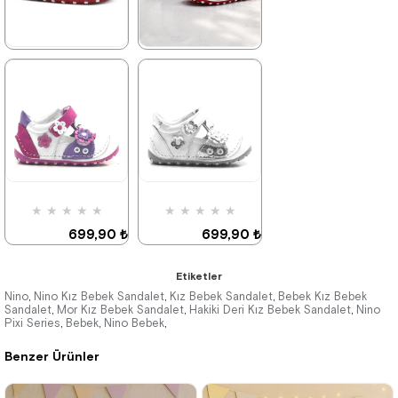
★
★
★
★
★
★
★
★
★
★
699,90 ₺
699,90 ₺
1.019,90 ₺
1.019,90 ₺
%31İndirim
%31İndirim
★
★
★
★
★
★
★
★
★
★
699,90 ₺
699,90 ₺
1.019,90 ₺
1.019,90 ₺
Etiketler
Nino
Nino Kız Bebek Sandalet
Kız Bebek Sandalet
Bebek Kız Bebek
,
,
,
Sandalet
Mor Kız Bebek Sandalet
Hakiki Deri Kız Bebek Sandalet
Nino
,
,
,
Pixi Series
Bebek
Nino Bebek
,
,
,
%31İndirim
%31İndirim
Benzer Ürünler