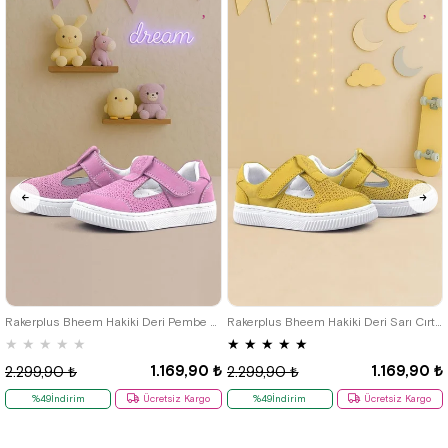
21
22
23
24
25
21
22
23
24
25
Rakerplus Bheem Hakiki Deri Pembe Cırtlı Bebek Sneaker Sandalet
Rakerplus Bheem Hakiki Deri Sarı Cırtlı Bebek Sneaker Sandalet
★
★
★
★
★
★
★
★
★
★
1.169,90 ₺
1.169,90 ₺
2.299,90 ₺
2.299,90 ₺
%49İndirim
Ücretsiz Kargo
%49İndirim
Ücretsiz Kargo