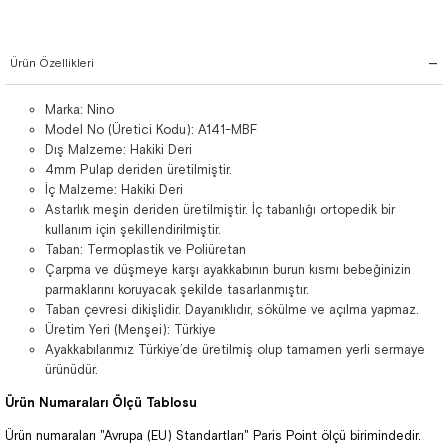
Ürün Özellikleri
Marka: Nino
Model No (Üretici Kodu): A141-MBF
Dış Malzeme: Hakiki Deri
4mm Pulap deriden üretilmiştir.
İç Malzeme: Hakiki Deri
Astarlık meşin deriden üretilmiştir. İç tabanlığı ortopedik bir
kullanım için şekillendirilmiştir.
Taban: Termoplastik ve Poliüretan
Çarpma ve düşmeye karşı ayakkabının burun kısmı bebeğinizin
parmaklarını koruyacak şekilde tasarlanmıştır.
Taban çevresi dikişlidir. Dayanıklıdır, sökülme ve açılma yapmaz.
Üretim Yeri (Menşei): Türkiye
Ayakkabılarımız Türkiye’de üretilmiş olup tamamen yerli sermaye
ürünüdür.
Ürün Numaraları Ölçü Tablosu
Ürün numaraları "Avrupa (EU) Standartları" Paris Point ölçü birimindedir.