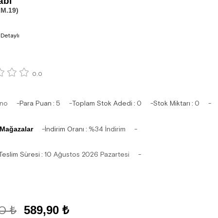
abı
M.19)
 Detaylı
0.0
ino
Para Puan
:
5
Toplam Stok Adedi
:
0
Stok Miktarı
:
0
 Mağazalar
İndirim Oranı
:
%
34
İndirim
Teslim Süresi
:
10 Ağustos 2026 Pazartesi
0 ₺
589,90 ₺