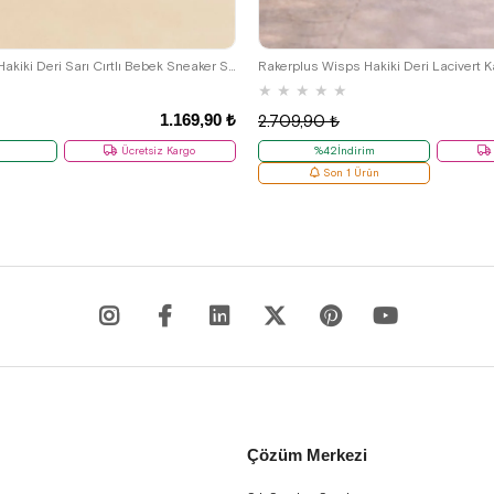
1
22
23
24
25
21
22
23
24
Rakerplus Bheem Hakiki Deri Sarı Cırtlı Bebek Sneaker Sandalet
★
★
★
★
★
1.169,90 ₺
2.709,90 ₺
m
Ücretsiz Kargo
%42İndirim
Son 1 Ürün
Çözüm Merkezi