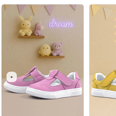
%34İndirim
%34İndirim
Tükeniyor