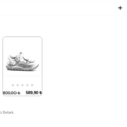
★
★
★
★
★
589,90 ₺
899,90 ₺
o Bebek
,
%34İndirim