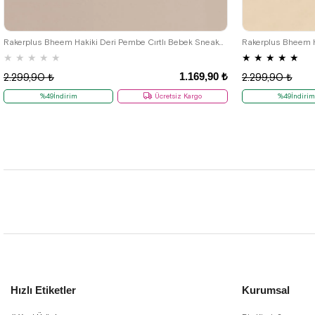
21
22
23
24
25
2
Rakerplus Bheem Hakiki Deri Pembe Cırtlı Bebek Sneaker Sandalet
★
★
★
★
★
★
★
★
★
★
1.169,90 ₺
2.299,90 ₺
2.299,90 ₺
%49İndirim
Ücretsiz Kargo
%49İndiri
Hızlı Etiketler
Kurumsal