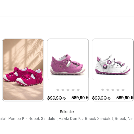
★
★
★
★
★
★
★
★
★
★
589,90 ₺
589,90 ₺
899,90 ₺
899,90 ₺
★
★
★
★
★
Etiketler
589,90 ₺
899,90 ₺
alet
Pembe Kız Bebek Sandalet
Hakiki Deri Kız Bebek Sandalet
Bebek
Nin
,
,
,
,
%34İndirim
%34İndirim