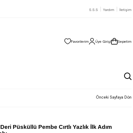
|
|
S.S.S
Yardım
İletişim
Favorilerim
Üye Girişi
Sepetim
Önceki Sayfaya Dön
 Deri Püsküllü Pembe Cırtlı Yazlık İlk Adım