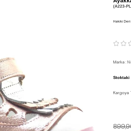
Ayakk
(A223-PL
Hakiki Deri
Marka
:
N
Stoktaki
Kargoya 
899,9