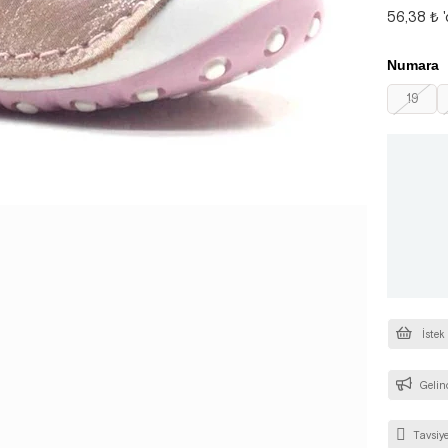
56,38 ₺
Numara
19
İstek
Gelin
Tavsiye