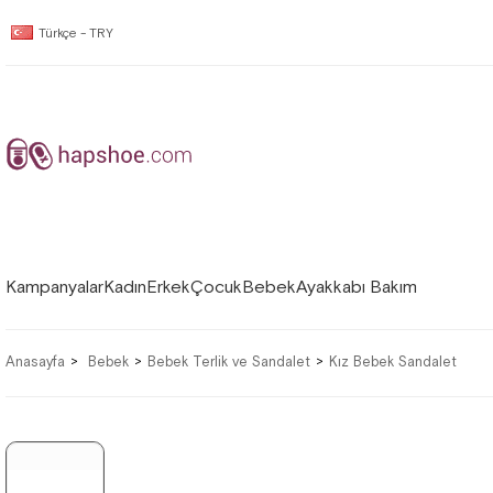
Türkçe - TRY
Kampanyalar
Kadın
Erkek
Çocuk
Bebek
Ayakkabı Bakım
Anasayfa
Bebek
Bebek Terlik ve Sandalet
Kız Bebek Sandalet