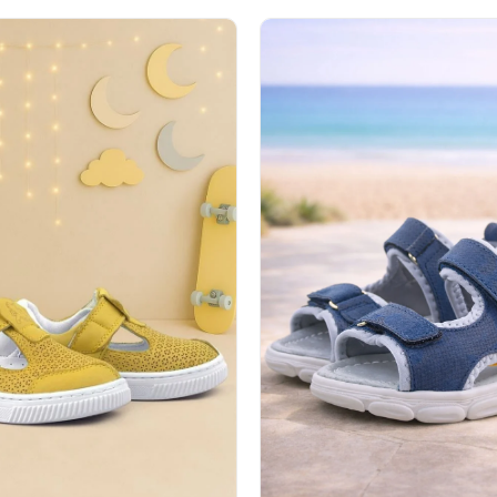
%34İndirim
Son 1
Ürün