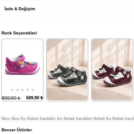
İade & Değişim
Renk Seçenekleri
★
★
★
★
★
589,90 ₺
899,90 ₺
★
★
★
★
★
★
★
★
★
★
589,90 ₺
589,90 ₺
899,90 ₺
899,90 ₺
Nino
Nino Kız Bebek Sandalet
Kız Bebek Sandalet
Bebek Kız Bebek Sand
,
,
,
%34İndirim
Benzer Ürünler