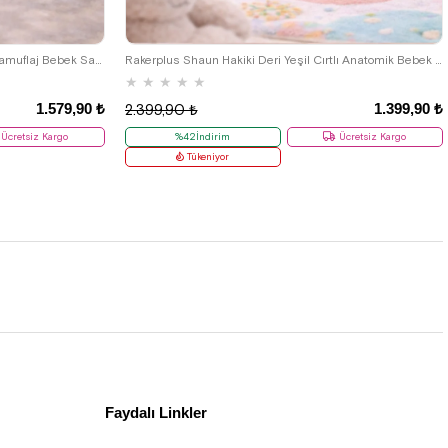
25
19
20
21
22
23
24
25
Rakerplus Wisps Hakiki Deri Lacivert Kamuflaj Bebek Sandalet
Rakerplus Shaun Hakiki Deri Yeşil Cırtlı Anatomik Bebek Sandalet
★
★
★
★
★
1.579,90 ₺
1.399,90 ₺
2.399,90 ₺
Ücretsiz Kargo
%42İndirim
Ücretsiz Kargo
Tükeniyor
Faydalı Linkler