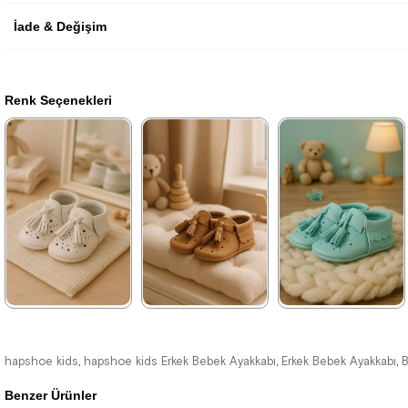
İade & Değişim
Renk Seçenekleri
★
★
★
★
★
★
★
★
★
★
★
★
★
★
★
539,99 ₺
539,99 ₺
539,99 ₺
899,99 ₺
899,99 ₺
899,99 ₺
hapshoe kids
hapshoe kids Erkek Bebek Ayakkabı
Erkek Bebek Ayakkabı
B
,
,
,
Benzer Ürünler