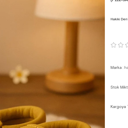
Hakiki Deri
Marka
:
h
Stok Mikt
Kargoya 