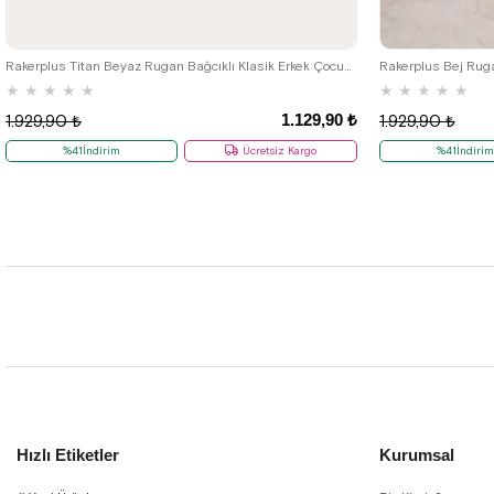
22
23
24
25
Rakerplus Titan Beyaz Rugan Bağcıklı Klasik Erkek Çocuk Klasik Ayakkabı
★
★
★
★
★
★
★
★
★
★
1.129,90 ₺
1.929,90 ₺
1.929,90 ₺
%41İndirim
Ücretsiz Kargo
%41İndirim
Hızlı Etiketler
Kurumsal