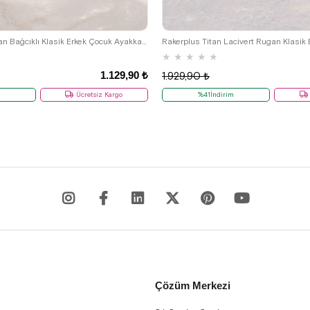
22
23
24
25
22
23
24
25
Rakerplus Bej Rugan Bağcıklı Klasik Erkek Çocuk Ayakkabı
★
★
★
★
★
1.129,90 ₺
1.929,90 ₺
Ücretsiz Kargo
%41İndirim
Çözüm Merkezi