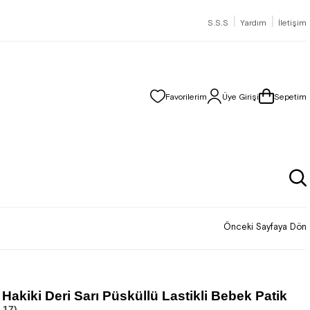
|
|
S.S.S
Yardım
İletişim
Favorilerim
Üye Girişi
Sepetim
Önceki Sayfaya Dön
Hakiki Deri Sarı Püsküllü Lastikli Bebek Patik
.17)