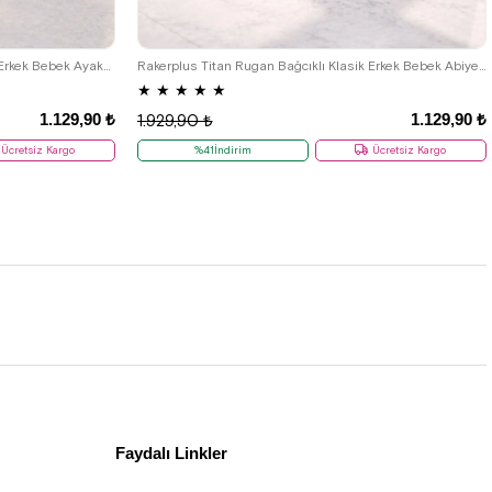
22
23
24
25
Rakerplus Titan Lacivert Rugan Klasik Erkek Bebek Ayakkabı
Rakerplus Titan Rugan Bağcıklı Klasik Erkek Bebek Abiye Ayakkabı
★
★
★
★
★
1.129,90 ₺
1.129,90 ₺
1.929,90 ₺
Ücretsiz Kargo
%41İndirim
Ücretsiz Kargo
Faydalı Linkler