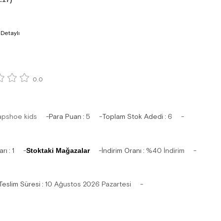
 Detaylı
0.0
apshoe kids
Para Puan
:
5
Toplam Stok Adedi
:
6
arı
:
1
Stoktaki Mağazalar
İndirim Oranı
:
%
40
İndirim
Teslim Süresi
:
10 Ağustos 2026 Pazartesi