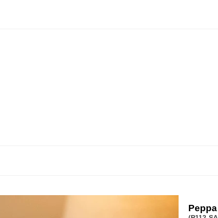
Peppa 
(P112-SA