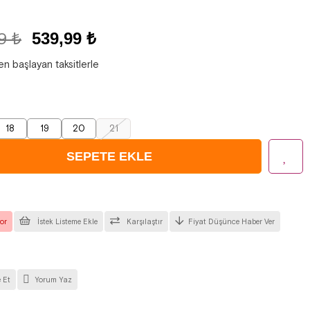
9 ₺
539,99 ₺
en başlayan taksitlerle
18
19
20
21
or
İstek Listeme Ekle
Karşılaştır
Fiyat Düşünce Haber Ver
 Et
Yorum Yaz