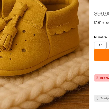
899,9
51,61 ₺
'd
Numara
17
Tükeniy
Tavsiye