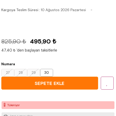
Kargoya Teslim Süresi
:
10 Ağustos 2026 Pazartesi
825,90 ₺
495,90 ₺
47,40 ₺
'den başlayan taksitlerle
Numara
27
28
29
30
Tükeniyor