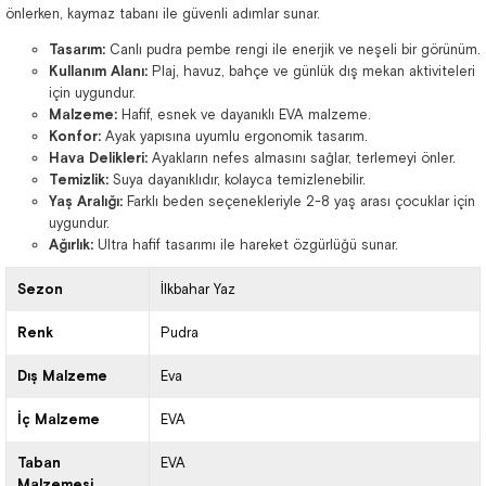
önlerken, kaymaz tabanı ile güvenli adımlar sunar.
Tasarım:
Canlı pudra pembe rengi ile enerjik ve neşeli bir görünüm.
Kullanım Alanı:
Plaj, havuz, bahçe ve günlük dış mekan aktiviteleri
için uygundur.
Malzeme:
Hafif, esnek ve dayanıklı EVA malzeme.
Konfor:
Ayak yapısına uyumlu ergonomik tasarım.
Hava Delikleri:
Ayakların nefes almasını sağlar, terlemeyi önler.
Temizlik:
Suya dayanıklıdır, kolayca temizlenebilir.
Yaş Aralığı:
Farklı beden seçenekleriyle 2-8 yaş arası çocuklar için
uygundur.
Ağırlık:
Ultra hafif tasarımı ile hareket özgürlüğü sunar.
Sezon
İlkbahar Yaz
Renk
Pudra
Dış Malzeme
Eva
İç Malzeme
EVA
Taban
EVA
Malzemesi