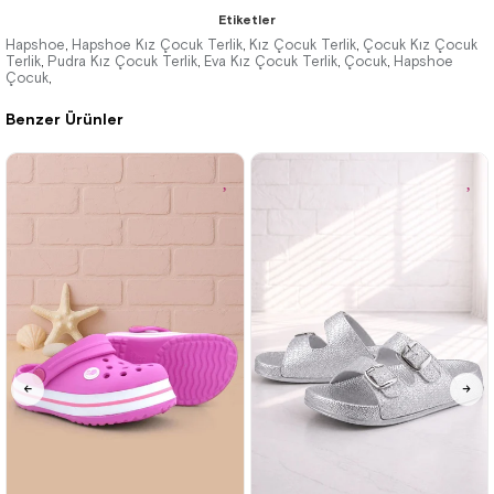
★
★
★
★
★
★
★
★
★
★
Etiketler
495,90 ₺
495,90 ₺
Hapshoe
Hapshoe Kız Çocuk Terlik
Kız Çocuk Terlik
Çocuk Kız Çocuk
,
,
,
Terlik
Pudra Kız Çocuk Terlik
Eva Kız Çocuk Terlik
Çocuk
Hapshoe
,
,
,
,
Çocuk
825,90 ₺
825,90 ₺
,
Benzer Ürünler
%40İndirim
%40İndirim
Tükeniyor
27
28
29
30
31
32
33