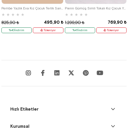
34
35
31
32
33
34
35
Pembe Yazlık Eva Kız Çocuk Terlik Sandalet
Pienn Gümüş Simli Tokalı Kız Çocuk Yazlık Terlik
★
★
★
★
★
★
★
★
★
★
495,90 ₺
769,90 ₺
825,90 ₺
1.299,90 ₺
%40İndirim
Tükeniyor
%41İndirim
Tükeniyor
Hızlı Etiketler
Kurumsal