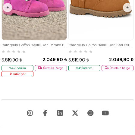
21
22
23
24
25
21
22
23
24
25
Rakerplus Griffon Hakiki Deri Pembe Fermuarlı Kışlık Kız Bebek Bot
Rakerplus Chiron Hakiki Deri Sarı Fermuarlı Unisex Bebek Çizme
★
★
★
★
★
★
★
★
★
★
2.049,90 ₺
2.049,90 ₺
3.519,90 ₺
3.519,90 ₺
%42İndirim
Ücretsiz Kargo
%42İndirim
Ücretsiz Kargo
Tükeniyor