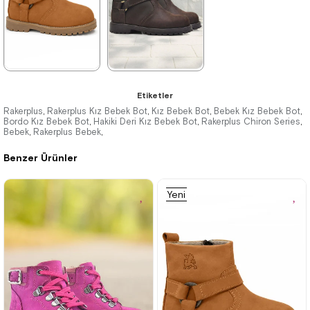
%42İndirim
Ücretsiz
%42İndirim
Ücretsiz
Kargo
Kargo
★
★
★
★
★
★
★
★
★
★
Etiketler
2.049,90 ₺
2.699,90 ₺
Rakerplus
Rakerplus Kız Bebek Bot
Kız Bebek Bot
Bebek Kız Bebek Bot
,
,
,
,
Bordo Kız Bebek Bot
Hakiki Deri Kız Bebek Bot
Rakerplus Chiron Series
,
,
,
Bebek
3.519,90 ₺
Rakerplus Bebek
4.629,90 ₺
,
,
Benzer Ürünler
%42İndirim
Ücretsiz
%42İndirim
Ücretsiz
Kargo
Kargo
Yeni
Ürün