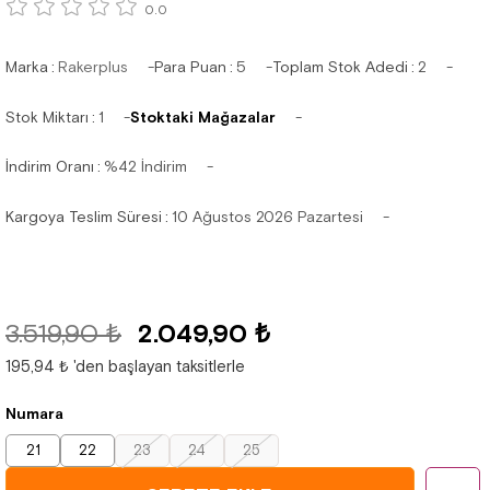
0.0
Marka
:
Rakerplus
Para Puan
:
5
Toplam Stok Adedi
:
2
Stok Miktarı
:
1
Stoktaki Mağazalar
İndirim Oranı
:
%
42
İndirim
Kargoya Teslim Süresi
:
10 Ağustos 2026 Pazartesi
3.519,90 ₺
2.049,90 ₺
195,94 ₺
'den başlayan taksitlerle
Numara
21
22
23
24
25