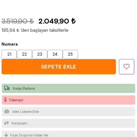
3.519,90 ₺
2.049,90 ₺
195,94 ₺
'den başlayan taksitlerle
Numara
21
22
23
24
25
Kargo Bedava
Tükeniyor
İstek Listeme Ekle
Karşılaştır
Fiyat Düşünce Haber Ver