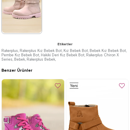
★
★
★
★
★
Etiketler
2.259,90 ₺
Rakerplus
Rakerplus Kız Bebek Bot
Kız Bebek Bot
Bebek Kız Bebek Bot
,
,
,
,
Pembe Kız Bebek Bot
Hakiki Deri Kız Bebek Bot
Rakerplus Chiron X
,
,
Series
3.879,90 ₺
Bebek
Rakerplus Bebek
,
,
,
Benzer Ürünler
%42İndirim
Ücretsiz
Kargo
Yeni
Ürün