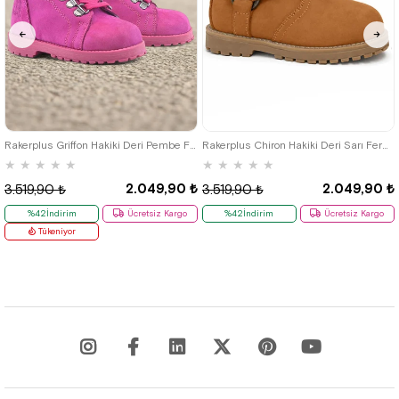
21
22
23
24
25
21
22
23
24
25
Rakerplus Griffon Hakiki Deri Pembe Fermuarlı Kışlık Kız Bebek Bot
Rakerplus Chiron Hakiki Deri Sarı Fermuarlı Unisex Bebek Çizme
★
★
★
★
★
★
★
★
★
★
2.049,90 ₺
2.049,90 ₺
3.519,90 ₺
3.519,90 ₺
%42İndirim
Ücretsiz Kargo
%42İndirim
Ücretsiz Kargo
Tükeniyor