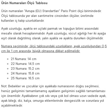
Ürün Numaraları Ölçü Tablosu
Ürün numaraları "Avrupa (EU) Standartları" Paris Point ölçü birimindedir.
Ölçü tablosunda yer alan santimetre cinsinden ölçüler, üretimde
kullanılan iç kalıp uzunluklarıdır.
Ayak uzunluğu, ayakta en uçtaki parmak ve topuğun bitimi arasındaki
mesafe olarak hesaplanmalıdır. Ayak uzunluğu, vücut ağırlığı her iki ayağa
eşit olarak dağıtılmış olarak, yalın ayakla ve ayakta dururken ölçülmelidir.
Numara seçiminde; ölçü tablosundaki uzunlukların, ayak uzunluğundan 0,5
cm ile 1 cm arasında, büyük olmasına dikkat edilmelidir.
21 Numara: 14 cm
22 Numara: 14,5 cm
23 Numara: 15,2 cm
24 Numara: 15,8 cm
25 Numara: 16,5 cm
Not: Bebekler ve çocuklar için ayakkabı numarasının doğru seçilmesi,
henüz gelişimini tamamlamamış ayakların gelişimini sağlıklı tamamlaması
için önemlidir. Ayakkabının çok sıkı veya çok bol olması uzun vadede ayak,
ayak bileği, diz, kalça, omurga eklemlerinde dengesizlik ve sorunlara yol
açabilmektedir.