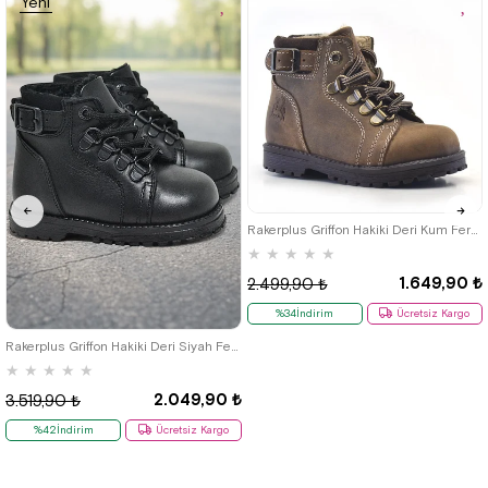
Yeni
Ürün
21
22
23
24
25
Rakerplus Griffon Hakiki Deri Kum Fermuarlı Kışlık Çocuk Bot
★
★
★
★
★
1.649,90 ₺
2.499,90 ₺
%34İndirim
Ücretsiz Kargo
21
22
23
24
25
Rakerplus Griffon Hakiki Deri Siyah Fermuarlı Erkek Bebek Bot
★
★
★
★
★
2.049,90 ₺
3.519,90 ₺
%42İndirim
Ücretsiz Kargo