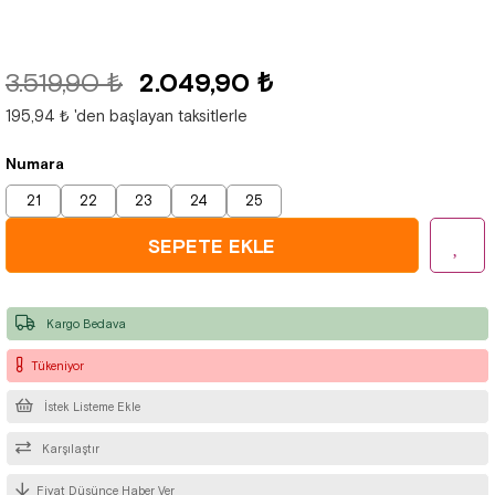
3.519,90 ₺
2.049,90 ₺
195,94 ₺
'den başlayan taksitlerle
Numara
21
22
23
24
25
Kargo Bedava
Tükeniyor
İstek Listeme Ekle
Karşılaştır
Fiyat Düşünce Haber Ver