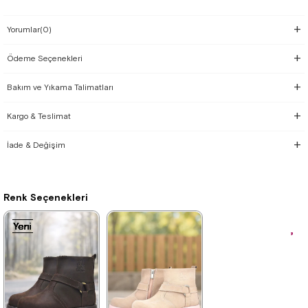
Yorumlar
(0)
Ödeme Seçenekleri
Bakım ve Yıkama Talimatları
Kargo & Teslimat
İade & Değişim
Renk Seçenekleri
Yeni
Yeni
Yeni
Yeni
Yeni
Yeni
Yeni
Yeni
Yeni
Yeni
Yeni
Yeni
Ürün
Ürün
Ürün
Ürün
Ürün
Ürün
Ürün
Ürün
Ürün
Ürün
Ürün
Ürün