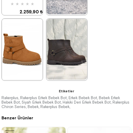
★
★
★
★
★
2.259,90 ₺
3.879,90 ₺
★
★
★
★
★
2.699,90 ₺
4.629,90 ₺
%42İndirim
Ücretsiz
Kargo
%42İndirim
Ücretsiz
Kargo
★
★
★
★
★
★
★
★
★
★
Etiketler
2.049,90 ₺
2.699,90 ₺
Rakerplus
Rakerplus Erkek Bebek Bot
Erkek Bebek Bot
Bebek Erkek
,
,
,
Bebek Bot
Siyah Erkek Bebek Bot
Hakiki Deri Erkek Bebek Bot
Rakerplus
,
,
,
Chiron Series
3.519,90 ₺
Bebek
Rakerplus Bebek
4.629,90 ₺
,
,
,
Benzer Ürünler
%42İndirim
Ücretsiz
%42İndirim
Ücretsiz
Kargo
Kargo