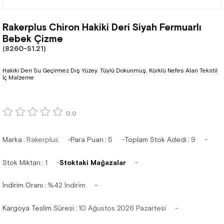
Rakerplus Chiron Hakiki Deri Siyah Fermuarlı
Bebek Çizme
(8260-S1.21)
Hakiki Deri Su Geçirmez Dış Yüzey. Tüylü Dokunmuş, Kürklü Nefes Alan Tekstil
İç Malzeme
0.0
Marka
:
Rakerplus
Para Puan
:
5
Toplam Stok Adedi
:
9
Stok Miktarı
:
1
Stoktaki Mağazalar
İndirim Oranı
:
%
42
İndirim
Kargoya Teslim Süresi
:
10 Ağustos 2026 Pazartesi