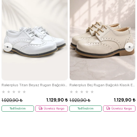
22
23
24
25
22
23
24
25
Rakerplus Titan Beyaz Rugan Bağcıklı Klasik Erkek Çocuk Klasik Ayakkabı
Rakerplus Bej Rugan Bağcıklı Klasik Erkek Çocuk Ayakkabı
★
★
★
★
★
★
★
★
★
★
1.129,90 ₺
1.129,90 ₺
1.929,90 ₺
1.929,90 ₺
%41İndirim
Ücretsiz Kargo
%41İndirim
Ücretsiz Kargo