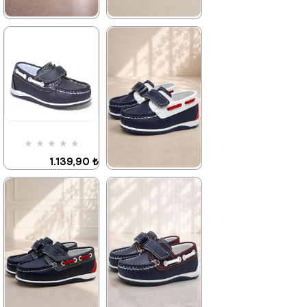
★
★
★
★
★
★
★
★
★
★
1.389,90 ₺
1.209,90 ₺
2.379,90 ₺
2.079,90 ₺
%42İndirim
Ücretsiz
%42İndirim
Ücretsiz
Kargo
Kargo
Fırsat
Tükeniyor
Tükeniyor
★
★
★
★
★
Ürünü
%25 İndirim | Sepette
1.139,90 ₺
₺1042,43
1.959,90 ₺
★
★
★
★
★
1.139,90 ₺
1.959,90 ₺
%42İndirim
%25 İndirim | Sepette
₺854,93
%42İndirim
Ücretsiz
Kargo
Fırsat
Ürünü
%25 İndirim | Sepette