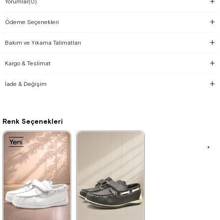
Yorumlar
(0)
Ödeme Seçenekleri
Bakım ve Yıkama Talimatları
Kargo & Teslimat
İade & Değişim
Renk Seçenekleri
Yeni
Yeni
Yeni
Ürün
Ürün
Ürün