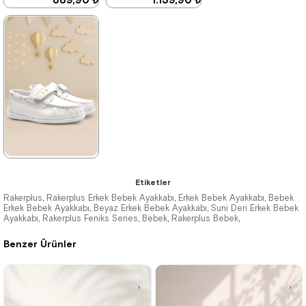
2.379,90 ₺
1.959,90 ₺
%63İndirim
Fırsat
%42İndirim
Ürünü
Son 1
%25 İndirim | Sepette
Ürün
₺854,93
%25 İndirim | Sepette
₺667,42
★
★
★
★
★
Etiketler
1.389,90 ₺
Rakerplus
Rakerplus Erkek Bebek Ayakkabı
Erkek Bebek Ayakkabı
Bebek
,
,
,
Erkek Bebek Ayakkabı
Beyaz Erkek Bebek Ayakkabı
Suni Deri Erkek Bebek
,
,
Ayakkabı
2.379,90 ₺
Rakerplus Feniks Series
Bebek
Rakerplus Bebek
,
,
,
,
Benzer Ürünler
%42İndirim
Ücretsiz
Kargo