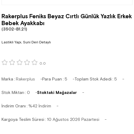
Rakerplus Feniks Beyaz Cırtlı Günlük Yazlık Erkek
Bebek Ayakkabı
(3502-B1.21)
Lastikli Yapı, Suni Deri Detaylı
0.0
Marka
:
Rakerplus
Para Puan
:
5
Toplam Stok Adedi
:
5
Stok Miktarı
:
0
Stoktaki Mağazalar
İndirim Oranı
:
%
42
İndirim
Kargoya Teslim Süresi
:
10 Ağustos 2026 Pazartesi