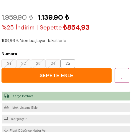
1.959,90 ₺
1.139,90 ₺
₺854,93
%25 İndirim | Sepette
108,96 ₺
'den başlayan taksitlerle
Numara
21
22
23
24
25
Kargo Bedava
İstek Listeme Ekle
Karşılaştır
Fiyat Düşünce Haber Ver