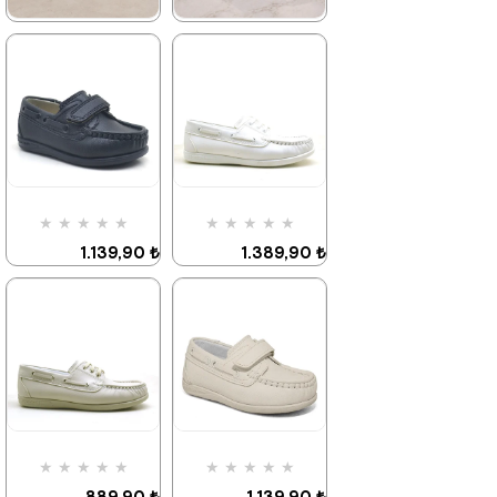
₺854,93
★
★
★
★
★
★
★
★
★
★
1.139,90 ₺
1.139,90 ₺
1.959,90 ₺
1.959,90 ₺
%42İndirim
Ücretsiz
%42İndirim
Ücretsiz
Kargo
Kargo
Fırsat
Tükeniyor
Fırsat
★
★
★
★
★
★
★
★
★
★
Ürünü
Ürünü
%25 İndirim | Sepette
%25 İndirim | Sepette
1.139,90 ₺
1.389,90 ₺
₺854,93
₺854,93
1.959,90 ₺
2.379,90 ₺
%42İndirim
%42İndirim
%25 İndirim | Sepette
%25 İndirim | Sepette
₺854,93
₺1042,43
★
★
★
★
★
★
★
★
★
★
889,90 ₺
1.139,90 ₺