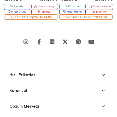
%42İndirim
Ücretsiz Kargo
%42İndirim
Ücretsiz Kargo
Fırsat Ürünü
Tükeniyor
Fırsat Ürünü
Tükeniyor
%25 İndirim | Sepette
₺854,93
%25 İndirim | Sepette
₺854,93
Hızlı Etiketler
Kurumsal
Çözüm Merkezi