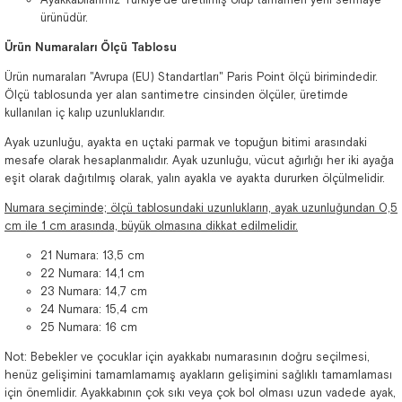
ürünüdür.
Ürün Numaraları Ölçü Tablosu
Ürün numaraları "Avrupa (EU) Standartları" Paris Point ölçü birimindedir.
Ölçü tablosunda yer alan santimetre cinsinden ölçüler, üretimde
kullanılan iç kalıp uzunluklarıdır.
Ayak uzunluğu, ayakta en uçtaki parmak ve topuğun bitimi arasındaki
mesafe olarak hesaplanmalıdır. Ayak uzunluğu, vücut ağırlığı her iki ayağa
eşit olarak dağıtılmış olarak, yalın ayakla ve ayakta dururken ölçülmelidir.
Numara seçiminde; ölçü tablosundaki uzunlukların, ayak uzunluğundan 0,5
cm ile 1 cm arasında, büyük olmasına dikkat edilmelidir.
21 Numara: 13,5 cm
22 Numara: 14,1 cm
23 Numara: 14,7 cm
24 Numara: 15,4 cm
25 Numara: 16 cm
Not: Bebekler ve çocuklar için ayakkabı numarasının doğru seçilmesi,
henüz gelişimini tamamlamamış ayakların gelişimini sağlıklı tamamlaması
için önemlidir. Ayakkabının çok sıkı veya çok bol olması uzun vadede ayak,