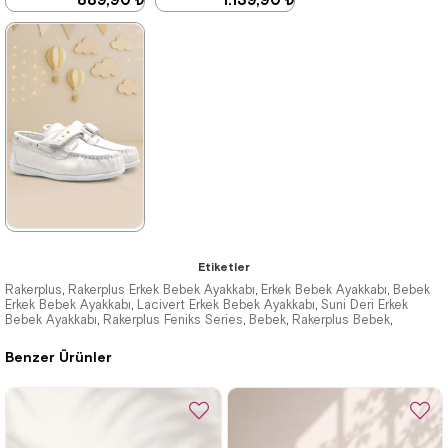
2.379,90 ₺
1.959,90 ₺
%63İndirim
Fırsat
%42İndirim
Ürünü
Son 1
%25 İndirim | Sepette
Ürün
₺854,93
%25 İndirim | Sepette
₺667,42
★
★
★
★
★
Etiketler
1.389,90 ₺
Rakerplus
Rakerplus Erkek Bebek Ayakkabı
Erkek Bebek Ayakkabı
Bebek
,
,
,
Erkek Bebek Ayakkabı
Lacivert Erkek Bebek Ayakkabı
Suni Deri Erkek
,
,
Bebek Ayakkabı
2.379,90 ₺
Rakerplus Feniks Series
Bebek
Rakerplus Bebek
,
,
,
,
Benzer Ürünler
%42İndirim
Ücretsiz
Kargo