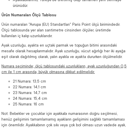
ürünüdür.
Ürün Numaraları Ölçü Tablosu
Ürün numaraları "Avrupa (EU) Standartları" Paris Point ölçü birimindedir.
Ölçü tablosunda yer alan santimetre cinsinden ölçüler, üretimde
kullanılan iç kalıp uzunluklarıdır.
Ayak uzunluğu, ayakta en uçtaki parmak ve topuğun bitimi arasındaki
mesafe olarak hesaplanmalıdır. Ayak uzunluğu, vücut ağırlığı her iki ayağa
eşit olarak dağıtılmış olarak, yalın ayakla ve ayakta dururken ölçülmelidir.
Numara seçiminde; ölçü tablosundaki uzunlukların, ayak uzunluğundan 0,5
cm ile 1 cm arasında, büyük olmasına dikkat edilmelidir.
21 Numara: 13,5 cm
22 Numara: 14,1 cm
23 Numara: 14,7 cm
24 Numara: 15,4 cm
25 Numara: 16 cm
Not: Bebekler ve çocuklar için ayakkabı numarasının doğru seçilmesi,
henüz gelişimini tamamlamamış ayakların gelişimini sağlıklı tamamlaması
için önemlidir. Ayakkabının çok sıkı veya çok bol olması uzun vadede ayak,