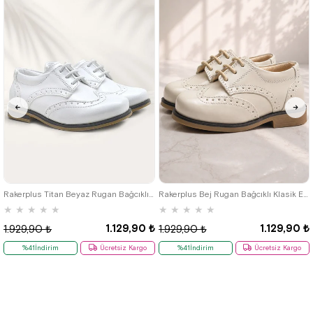
22
23
24
25
22
23
24
25
Rakerplus Titan Beyaz Rugan Bağcıklı Klasik Erkek Çocuk Klasik Ayakkabı
Rakerplus Bej Rugan Bağcıklı Klasik Erkek Çocuk Ayakkabı
★
★
★
★
★
★
★
★
★
★
1.129,90 ₺
1.129,90 ₺
1.929,90 ₺
1.929,90 ₺
%41İndirim
Ücretsiz Kargo
%41İndirim
Ücretsiz Kargo