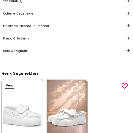
Yorumlar
(0)
Ödeme Seçenekleri
Bakım ve Yıkama Talimatları
Kargo & Teslimat
İade & Değişim
Renk Seçenekleri
Yeni
Yeni
Yeni
Ürün
Ürün
Ürün