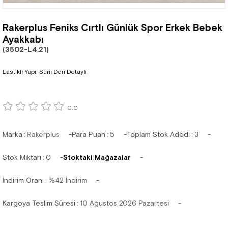
Rakerplus Feniks Cırtlı Günlük Spor Erkek Bebek
Ayakkabı
(3502-L4.21)
Lastikli Yapı, Suni Deri Detaylı
0.0
Marka
:
Rakerplus
Para Puan
:
5
Toplam Stok Adedi
:
3
Stok Miktarı
:
0
Stoktaki Mağazalar
İndirim Oranı
:
%
42
İndirim
Kargoya Teslim Süresi
:
10 Ağustos 2026 Pazartesi