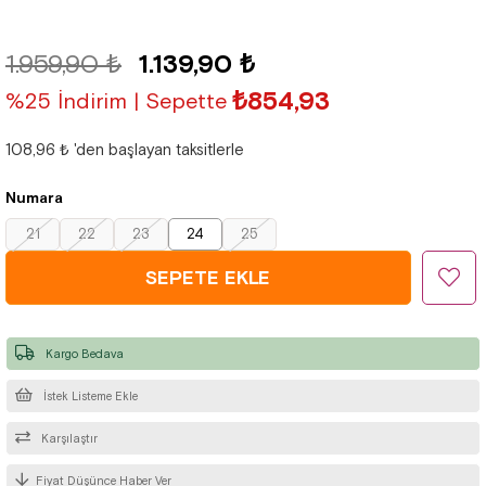
1.959,90 ₺
1.139,90 ₺
₺854,93
%25 İndirim | Sepette
108,96 ₺
'den başlayan taksitlerle
Numara
21
22
23
24
25
Kargo Bedava
İstek Listeme Ekle
Karşılaştır
Fiyat Düşünce Haber Ver