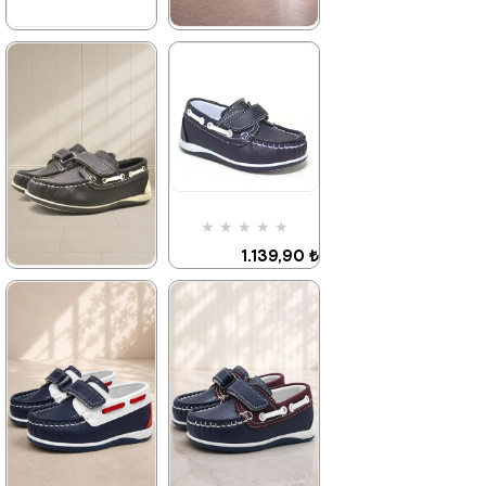
★
★
★
★
★
★
★
★
★
★
1.139,90 ₺
1.389,90 ₺
1.959,90 ₺
2.379,90 ₺
%42İndirim
Ücretsiz
%42İndirim
Ücretsiz
Kargo
Kargo
Fırsat
Tükeniyor
Fırsat
Tükeniyor
★
★
★
★
★
Ürünü
Ürünü
%25 İndirim | Sepette
%25 İndirim | Sepette
1.139,90 ₺
₺854,93
₺1042,43
1.959,90 ₺
★
★
★
★
★
1.209,90 ₺
2.079,90 ₺
%42İndirim
%25 İndirim | Sepette
₺854,93
%42İndirim
Ücretsiz
Kargo
Tükeniyor