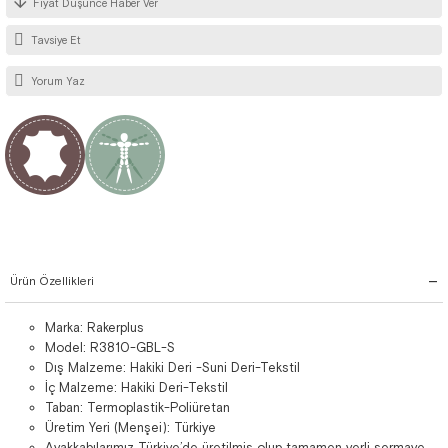
Fiyat Düşünce Haber Ver
Tavsiye Et
Yorum Yaz
Ürün Özellikleri
Marka: Rakerplus
Model: R3810-GBL-S
Dış Malzeme: Hakiki Deri -Suni Deri-Tekstil
İç Malzeme: Hakiki Deri-Tekstil
Taban: Termoplastik-Poliüretan
Üretim Yeri (Menşei): Türkiye
Ayakkabılarımız Türkiye’de üretilmiş olup tamamen yerli sermaye