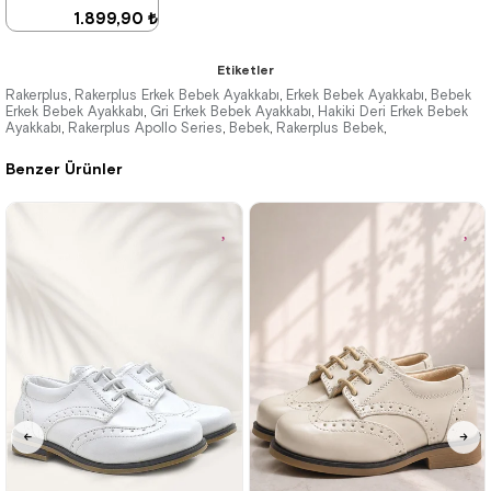
%25 İndirim | Sepette
1.899,90 ₺
₺1184,93
3.249,90 ₺
Etiketler
Rakerplus
Rakerplus Erkek Bebek Ayakkabı
Erkek Bebek Ayakkabı
Bebek
,
,
,
Erkek Bebek Ayakkabı
Gri Erkek Bebek Ayakkabı
Hakiki Deri Erkek Bebek
,
,
Ayakkabı
Rakerplus Apollo Series
Bebek
Rakerplus Bebek
,
,
,
,
%42İndirim
Benzer Ürünler