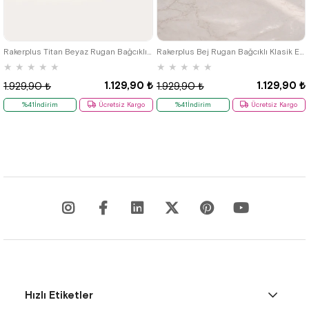
22
23
24
25
22
23
24
25
Rakerplus Titan Beyaz Rugan Bağcıklı Klasik Erkek Çocuk Klasik Ayakkabı
Rakerplus Bej Rugan Bağcıklı Klasik Erkek Çocuk Ayakkabı
★
★
★
★
★
★
★
★
★
★
1.129,90 ₺
1.129,90 ₺
1.929,90 ₺
1.929,90 ₺
%41İndirim
Ücretsiz Kargo
%41İndirim
Ücretsiz Kargo
Hızlı Etiketler