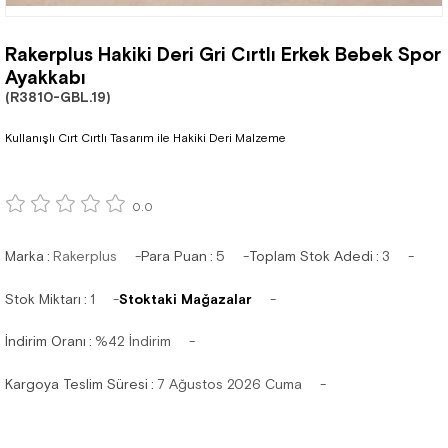
Rakerplus Hakiki Deri Gri Cırtlı Erkek Bebek Spor
Ayakkabı
(R3810-GBL.19)
Kullanışlı Cırt Cırtlı Tasarım ile Hakiki Deri Malzeme
0.0
Marka
:
Rakerplus
Para Puan
:
5
Toplam Stok Adedi
:
3
Stok Miktarı
:
1
Stoktaki Mağazalar
İndirim Oranı
:
%
42
İndirim
Kargoya Teslim Süresi
:
7 Ağustos 2026 Cuma