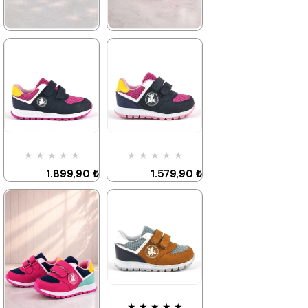
★
★
★
★
★
★
★
★
★
★
1.579,90 ₺
1.579,90 ₺
2.709,90 ₺
2.709,90 ₺
%42İndirim
Ücretsiz
%42İndirim
Ücretsiz
Kargo
Kargo
Fırsat
Tükeniyor
Fırsat
Tükeniyor
★
★
★
★
★
★
★
★
★
★
Ürünü
Ürünü
%25 İndirim | Sepette
%25 İndirim | Sepette
1.899,90 ₺
1.579,90 ₺
₺1184,93
₺1184,93
3.249,90 ₺
2.709,90 ₺
%42İndirim
%42İndirim
Ücretsiz
Kargo
Fırsat
Son 1
Ürünü
Ürün
%25 İndirim | Sepette
₺1184,93
★
★
★
★
★