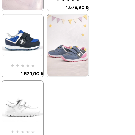
1.579,90 ₺
2.709,90 ₺
★
★
★
★
★
1.579,90 ₺
2.709,90 ₺
%42İndirim
Ücretsiz
Kargo
Fırsat
Son 1
Ürünü
Ürün
%25 İndirim | Sepette
₺1184,93
%42İndirim
Ücretsiz
Kargo
Fırsat
Tükeniyor
★
★
★
★
★
Ürünü
%25 İndirim | Sepette
1.579,90 ₺
₺1184,93
2.709,90 ₺
★
★
★
★
★
1.579,90 ₺
2.709,90 ₺
%42İndirim
Ücretsiz
Kargo
Fırsat
Son 1
Ürünü
Ürün
%25 İndirim | Sepette
₺1184,93
%42İndirim
Ücretsiz
Kargo
Fırsat
★
★
★
★
★
Ürünü