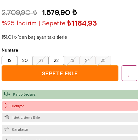
2.709,90 ₺
1.579,90 ₺
₺1184,93
%25 İndirim | Sepette
151,01 ₺
'den başlayan taksitlerle
Numara
19
20
21
22
23
24
25
Kargo Bedava
Tükeniyor
İstek Listeme Ekle
Karşılaştır