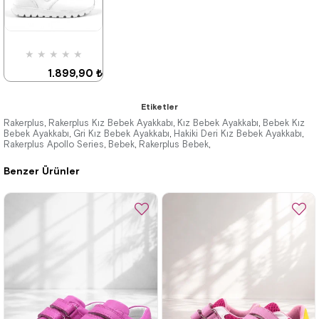
Fırsat
Son 1
Fırsat
Son 1
Ürünü
Ürün
Ürünü
Ürün
%25 İndirim | Sepette
%25 İndirim | Sepette
₺1184,93
₺1184,93
★
★
★
★
★
1.899,90 ₺
3.249,90 ₺
Etiketler
Rakerplus
Rakerplus Kız Bebek Ayakkabı
Kız Bebek Ayakkabı
Bebek Kız
,
,
,
Bebek Ayakkabı
Gri Kız Bebek Ayakkabı
Hakiki Deri Kız Bebek Ayakkabı
,
,
,
Rakerplus Apollo Series
Bebek
Rakerplus Bebek
,
,
,
%42İndirim
Benzer Ürünler