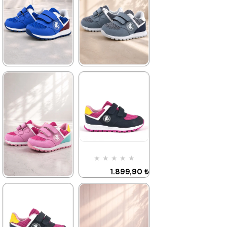
★
★
★
★
★
★
★
★
★
★
1.579,90 ₺
1.579,90 ₺
2.709,90 ₺
2.709,90 ₺
%42İndirim
Ücretsiz
%42İndirim
Ücretsiz
Kargo
Kargo
Fırsat
Tükeniyor
Fırsat
Tükeniyor
★
★
★
★
★
Ürünü
Ürünü
%25 İndirim | Sepette
%25 İndirim | Sepette
1.899,90 ₺
₺1184,93
₺1184,93
3.249,90 ₺
★
★
★
★
★
1.579,90 ₺
2.709,90 ₺
%42İndirim