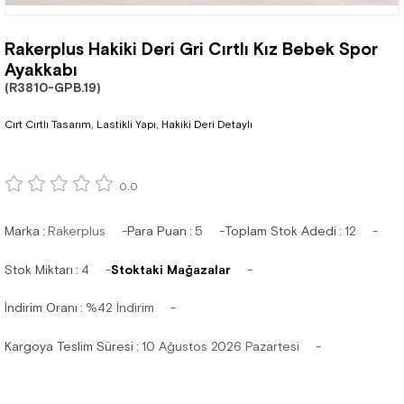
Rakerplus Hakiki Deri Gri Cırtlı Kız Bebek Spor
Ayakkabı
(R3810-GPB.19)
Cırt Cırtlı Tasarım, Lastikli Yapı, Hakiki Deri Detaylı
0.0
Marka
:
Rakerplus
Para Puan
:
5
Toplam Stok Adedi
:
12
Stok Miktarı
:
4
Stoktaki Mağazalar
İndirim Oranı
:
%
42
İndirim
Kargoya Teslim Süresi
:
10 Ağustos 2026 Pazartesi