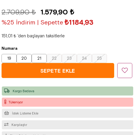
2.709,90 ₺
1.579,90 ₺
₺1184,93
%25 İndirim | Sepette
151,01 ₺
'den başlayan taksitlerle
Numara
19
20
21
22
23
24
25
Kargo Bedava
Tükeniyor
İstek Listeme Ekle
Karşılaştır