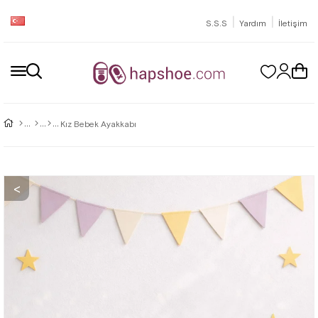
|
|
S.S.S
Yardım
İletişim
Kız Bebek Ayakkabı