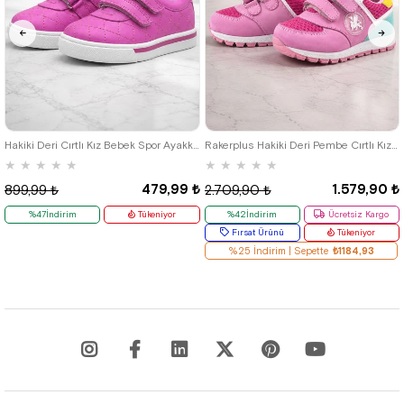
21
22
23
24
25
19
20
21
22
23
24
25
Hakiki Deri Cırtlı Kız Bebek Spor Ayakkabı
Rakerplus Hakiki Deri Pembe Cırtlı Kız Bebek Spor Ayakkabı
★
★
★
★
★
★
★
★
★
★
479,99 ₺
1.579,90 ₺
899,99 ₺
2.709,90 ₺
%47İndirim
Tükeniyor
%42İndirim
Ücretsiz Kargo
Fırsat Ürünü
Tükeniyor
%25 İndirim | Sepette
₺1184,93