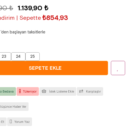
,90 ₺
1.139,90 ₺
₺854,93
dirim | Sepette
'den başlayan taksitlerle
23
24
25
o Bedava
Tükeniyor
İstek Listeme Ekle
Karşılaştır
Düşünce Haber Ver
 Et
Yorum Yaz