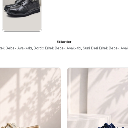
%42İndirim
Ücretsiz
%42İndirim
Ücretsiz
%42İndirim
Ücretsiz
Kargo
Kargo
Kargo
Fırsat
Tükeniyor
Ürünü
%25 İndirim |
Sepette
★
★
★
★
★
₺854,93
Etiketler
1.389,90 ₺
kek Bebek Ayakkabı
Bordo Erkek Bebek Ayakkabı
Suni Deri Erkek Bebek Aya
,
,
2.379,90 ₺
%42İndirim
Ücretsiz
Kargo