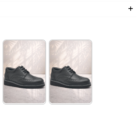
★
★
★
★
★
★
★
★
★
★
1.699,90 ₺
2.049,90 ₺
2.919,90 ₺
3.519,90 ₺