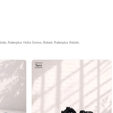
%42İndirim
Ücretsiz
%42İndirim
Ücretsiz
Kargo
Kargo
kkabı
Rakerplus Hidra Series
Bebek
Rakerplus Bebek
,
,
,
,
Yeni
Ürün