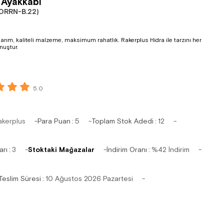
 Ayakkabı
ORRN-B.22)
rım, kaliteli malzeme, maksimum rahatlık. Rakerplus Hidra ile tarzını her
nuştur.
5.0
akerplus
Para Puan
:
5
Toplam Stok Adedi
:
12
arı
:
3
Stoktaki Mağazalar
İndirim Oranı
:
%
42
İndirim
Teslim Süresi
:
10 Ağustos 2026 Pazartesi