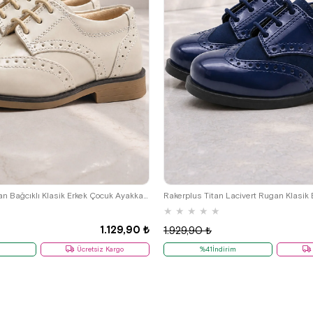
22
23
24
25
22
23
24
25
Rakerplus Bej Rugan Bağcıklı Klasik Erkek Çocuk Ayakkabı
★
★
★
★
★
1.129,90 ₺
1.929,90 ₺
Ücretsiz Kargo
%41İndirim