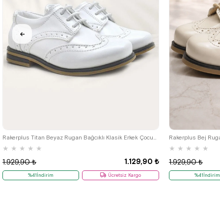
22
23
24
25
Rakerplus Titan Beyaz Rugan Bağcıklı Klasik Erkek Çocuk Klasik Ayakkabı
★
★
★
★
★
★
★
★
★
★
1.129,90 ₺
1.929,90 ₺
1.929,90 ₺
%41İndirim
Ücretsiz Kargo
%41İndirim