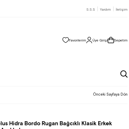
|
|
S.S.S
Yardım
İletişim
Favorilerim
Üye Girişi
Sepetim
Önceki Sayfaya Dön
lus Hidra Bordo Rugan Bağcıklı Klasik Erkek