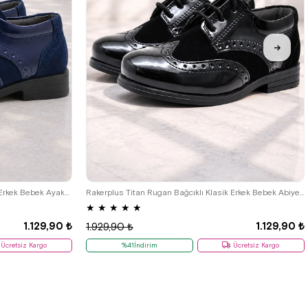
22
23
24
25
Rakerplus Titan Lacivert Rugan Klasik Erkek Bebek Ayakkabı
Rakerplus Titan Rugan Bağcıklı Klasik Erkek Bebek Abiye Ayakkabı
★
★
★
★
★
1.129,90 ₺
1.129,90 ₺
1.929,90 ₺
Ücretsiz Kargo
%41İndirim
Ücretsiz Kargo