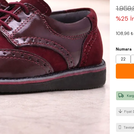
1.959
%25 İn
108,96 ₺
Numara
22
Karg
Fiyat 
Tavsiye