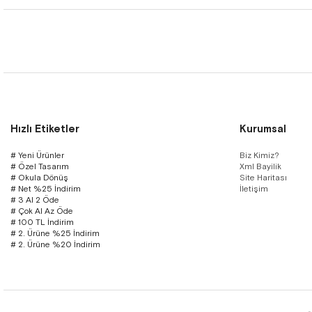
Hızlı Etiketler
Kurumsal
# Yeni Ürünler
Biz Kimiz?
# Özel Tasarım
Xml Bayilik
# Okula Dönüş
Site Haritası
# Net %25 İndirim
İletişim
# 3 Al 2 Öde
# Çok Al Az Öde
# 100 TL İndirim
# 2. Ürüne %25 İndirim
# 2. Ürüne %20 İndirim