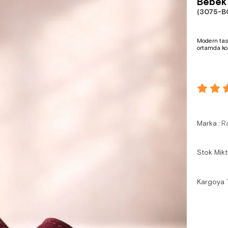
Bebek
(3075-B
Modern tasa
ortamda ko
Marka
:
R
Stok Mikt
Kargoya 