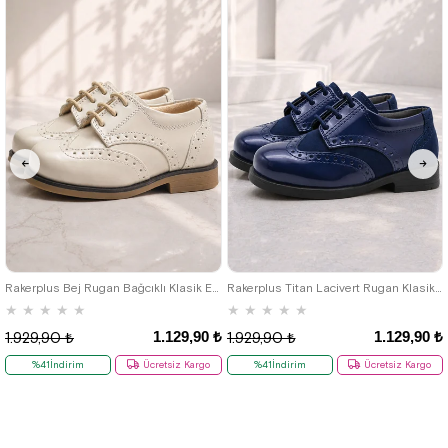
22
23
24
25
22
23
24
25
Rakerplus Bej Rugan Bağcıklı Klasik Erkek Çocuk Ayakkabı
Rakerplus Titan Lacivert Rugan Klasik Erkek Bebek Ayakkabı
★
★
★
★
★
★
★
★
★
★
1.129,90 ₺
1.129,90 ₺
1.929,90 ₺
1.929,90 ₺
%41İndirim
Ücretsiz Kargo
%41İndirim
Ücretsiz Kargo