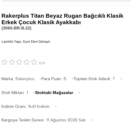
Rakerplus Titan Beyaz Rugan Bağcıklı Klasik
Erkek Çocuk Klasik Ayakkabı
(3060-BR-B.22)
Lastikli Yapı, Suni Deri Detaylı
0.0
Marka
:
Rakerplus
Para Puan
:
5
Toplam Stok Adedi
:
7
Stok Miktarı
:
1
Stoktaki Mağazalar
İndirim Oranı
:
%
41
İndirim
Kargoya Teslim Süresi
:
11 Ağustos 2026 Salı