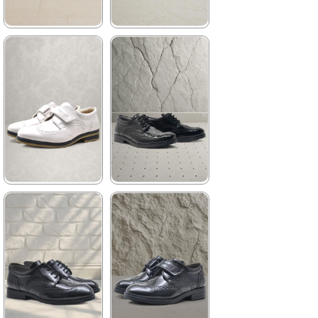
%25 İndirim | Sepette
₺719,92
★
★
★
★
★
★
★
★
★
★
1.199,90 ₺
959,90 ₺
2.049,90 ₺
1.449,90 ₺
%41İndirim
Ücretsiz
%34İndirim
Fırsat
Kargo
Ürünü
Son 1
Ürün
%25 İndirim | Sepette
₺719,92
★
★
★
★
★
★
★
★
★
★
1.089,90 ₺
1.199,90 ₺
1.649,90 ₺
2.049,90 ₺
%34İndirim
Ücretsiz
%41İndirim
Ücretsiz
Kargo
Kargo
Tükeniyor