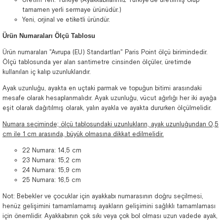
tamamen yerli sermaye ürünüdür.)
Yeni, orjinal ve etiketli üründür.
Ürün Numaraları Ölçü Tablosu
Ürün numaraları "Avrupa (EU) Standartları" Paris Point ölçü birimindedir.
Ölçü tablosunda yer alan santimetre cinsinden ölçüler, üretimde
kullanılan iç kalıp uzunluklarıdır.
Ayak uzunluğu, ayakta en uçtaki parmak ve topuğun bitimi arasındaki
mesafe olarak hesaplanmalıdır. Ayak uzunluğu, vücut ağırlığı her iki ayağa
eşit olarak dağıtılmış olarak, yalın ayakla ve ayakta dururken ölçülmelidir.
Numara seçiminde; ölçü tablosundaki uzunlukların, ayak uzunluğundan 0,5
cm ile 1 cm arasında, büyük olmasına dikkat edilmelidir.
22 Numara: 14,5 cm
23 Numara: 15,2 cm
24 Numara: 15,9 cm
25 Numara: 16,5 cm
Not: Bebekler ve çocuklar için ayakkabı numarasının doğru seçilmesi,
henüz gelişimini tamamlamamış ayakların gelişimini sağlıklı tamamlaması
için önemlidir. Ayakkabının çok sıkı veya çok bol olması uzun vadede ayak,