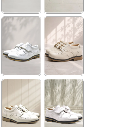
★
★
★
★
★
★
★
★
★
★
1.199,90 ₺
1.199,90 ₺
2.049,90 ₺
2.049,90 ₺
%41İndirim
Ücretsiz
%41İndirim
Ücretsiz
Kargo
Kargo
Tükeniyor
★
★
★
★
★
★
★
★
★
★
959,90 ₺
1.129,90 ₺
1.449,90 ₺
1.929,90 ₺
%34İndirim
Fırsat
%41İndirim
Ücretsiz
Ürünü
Kargo
Tükeniyor