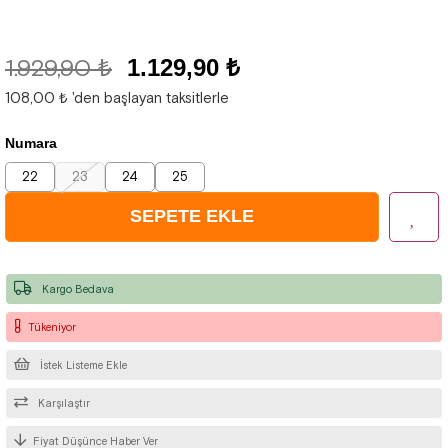
1.929,90 ₺
1.129,90 ₺
108,00 ₺
'den başlayan taksitlerle
Numara
22
23
24
25
Kargo Bedava
Tükeniyor
İstek Listeme Ekle
Karşılaştır
Fiyat Düşünce Haber Ver