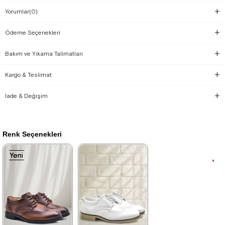
Yorumlar
(0)
Ödeme Seçenekleri
Bakım ve Yıkama Talimatları
Kargo & Teslimat
İade & Değişim
Renk Seçenekleri
Yeni
Yeni
Yeni
Ürün
Ürün
Ürün