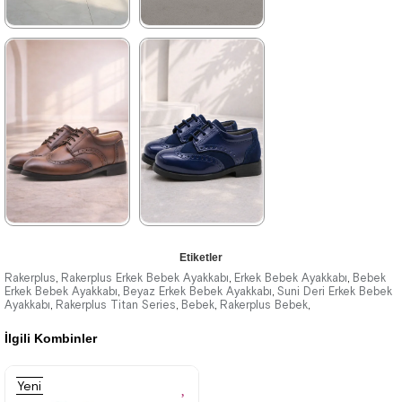
★
★
★
★
★
★
★
★
★
★
1.369,90 ₺
1.199,90 ₺
2.349,90 ₺
2.049,90 ₺
%42İndirim
Ücretsiz
%41İndirim
Ücretsiz
Kargo
Kargo
★
★
★
★
★
★
★
★
★
★
Etiketler
1.369,90 ₺
1.129,90 ₺
Rakerplus
Rakerplus Erkek Bebek Ayakkabı
Erkek Bebek Ayakkabı
Bebek
,
,
,
Erkek Bebek Ayakkabı
Beyaz Erkek Bebek Ayakkabı
Suni Deri Erkek Bebek
,
,
Ayakkabı
2.349,90 ₺
Rakerplus Titan Series
1.929,90 ₺
Bebek
Rakerplus Bebek
,
,
,
,
İlgili Kombinler
%42İndirim
Ücretsiz
%41İndirim
Ücretsiz
Kargo
Kargo
Yeni
Fırsat
Son 1
Ürünü
Ürün