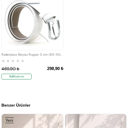
Ürün
%25 İndirim | Sepette
₺1027,43
Rakerplus Beyaz Rugan 3 cm (85-110cm) Erkek Çocuk Klasik Kemer
★
★
★
★
★
298,90 ₺
469,90 ₺
%36İndirim
Benzer Ürünler
Yeni
Ürün