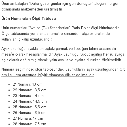
Ürün ambalajları "Daha güzel günler için geri dönüştür" sloganı ile geri
dönüşümlü malzemeden üretilmiştir.
Ürün Numaraları Ölçü Tablosu
Ürün numaraları "Avrupa (EU) Standartları" Paris Point ölçü birimindedir.
Ölçü tablosunda yer alan santimetre cinsinden ölçüler, üretimde
kullanılan iç kalıp uzunluklarıdır.
Ayak uzunluğu, ayakta en uçtaki parmak ve topuğun bitimi arasındaki
mesafe olarak hesaplanmalıdır. Ayak uzunluğu, vücut ağırlığı her iki ayağa
eşit olarak dağıtılmış olarak, yalın ayakla ve ayakta dururken ölçülmelidir.
Numara seçiminde; ölçü tablosundaki uzunlukların, ayak uzunluğundan 0,5
cm ile 1 cm arasında, büyük olmasına dikkat edilmelidir.
21 Numara: 13 cm
22 Numara: 13,5 cm
23 Numara: 14 cm
24 Numara: 14,5 cm
25 Numara: 15,5 cm
26 Numara: 16,5 cm
27 Numara: 17 cm
28 Numara: 17,5 cm