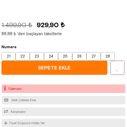
1.499,90 ₺
929,90 ₺
88,88 ₺
'den başlayan taksitlerle
Numara
21
22
23
24
25
26
27
28
Tükeniyor
İstek Listeme Ekle
Karşılaştır
Fiyat Düşünce Haber Ver