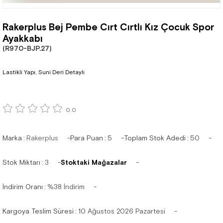
Rakerplus Bej Pembe Cırt Cırtlı Kız Çocuk Spor
Ayakkabı
(R970-BJP.27)
Lastikli Yapı, Suni Deri Detaylı
0.0
Marka
:
Rakerplus
Para Puan
:
5
Toplam Stok Adedi
:
50
Stok Miktarı
:
3
Stoktaki Mağazalar
İndirim Oranı
:
%
38
İndirim
Kargoya Teslim Süresi
:
10 Ağustos 2026 Pazartesi