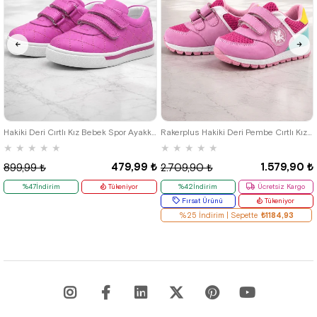
21
22
23
24
25
19
20
21
22
23
24
25
Hakiki Deri Cırtlı Kız Bebek Spor Ayakkabı
Rakerplus Hakiki Deri Pembe Cırtlı Kız Bebek Spor Ayakkabı
★
★
★
★
★
★
★
★
★
★
479,99 ₺
1.579,90 ₺
899,99 ₺
2.709,90 ₺
%47İndirim
Tükeniyor
%42İndirim
Ücretsiz Kargo
Fırsat Ürünü
Tükeniyor
%25 İndirim | Sepette
₺1184,93