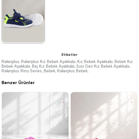
★
★
★
★
★
Etiketler
929,90 ₺
Rakerplus
Rakerplus Kız Bebek Ayakkabı
Kız Bebek Ayakkabı
Bebek Kız
,
,
,
Bebek Ayakkabı
Bej Kız Bebek Ayakkabı
Suni Deri Kız Bebek Ayakkabı
,
,
,
Rakerplus Rino Series
1.499,90 ₺
Bebek
Rakerplus Bebek
,
,
,
Benzer Ürünler
%38İndirim