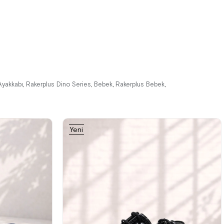
%42İndirim
Ücretsiz
%42İndirim
Ücretsiz
Kargo
Kargo
Tükeniyor
Ayakkabı
Rakerplus Dino Series
Bebek
Rakerplus Bebek
,
,
,
,
Yeni
Ürün