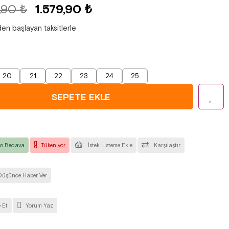
,90 ₺
1.579,90 ₺
den başlayan taksitlerle
20
21
22
23
24
25
o Bedava
Tükeniyor
İstek Listeme Ekle
Karşılaştır
Düşünce Haber Ver
 Et
Yorum Yaz