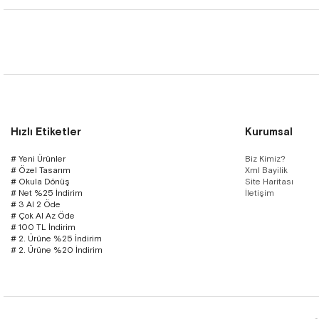
Hızlı Etiketler
Kurumsal
# Yeni Ürünler
Biz Kimiz?
# Özel Tasarım
Xml Bayilik
# Okula Dönüş
Site Haritası
# Net %25 İndirim
İletişim
# 3 Al 2 Öde
# Çok Al Az Öde
# 100 TL İndirim
# 2. Ürüne %25 İndirim
# 2. Ürüne %20 İndirim