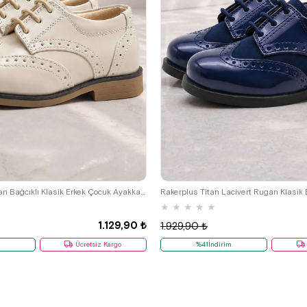
22
23
24
25
22
23
24
25
Rakerplus Bej Rugan Bağcıklı Klasik Erkek Çocuk Ayakkabı
★
★
★
★
★
1.129,90 ₺
1.929,90 ₺
Ücretsiz Kargo
%41İndirim