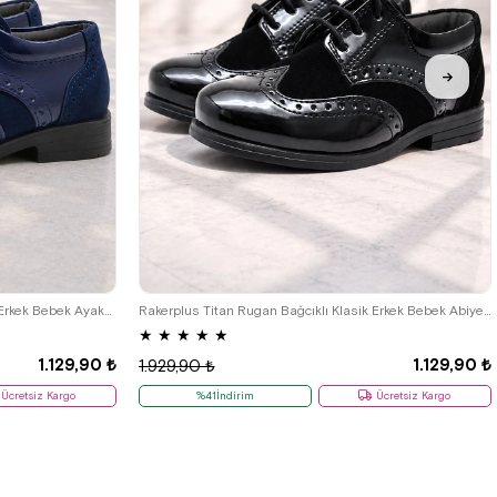
22
23
24
25
Rakerplus Titan Lacivert Rugan Klasik Erkek Bebek Ayakkabı
Rakerplus Titan Rugan Bağcıklı Klasik Erkek Bebek Abiye Ayakkabı
★
★
★
★
★
1.129,90 ₺
1.129,90 ₺
1.929,90 ₺
Ücretsiz Kargo
%41İndirim
Ücretsiz Kargo