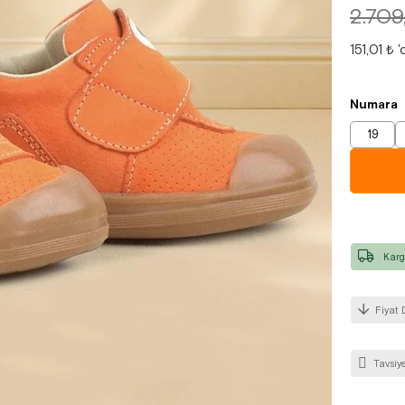
2.709
151,01 ₺
'
Numara
19
Karg
Fiyat 
Tavsiye