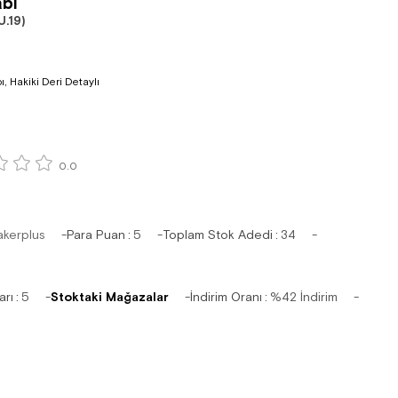
bı
.19)
pı, Hakiki Deri Detaylı
0.0
akerplus
Para Puan
:
5
Toplam Stok Adedi
:
34
arı
:
5
Stoktaki Mağazalar
İndirim Oranı
:
%
42
İndirim