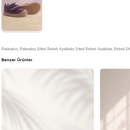
%42İndirim
Ücretsiz
%42İndirim
Ücretsiz
%42İndirim
Ücretsiz
Kargo
Kargo
Kargo
Tükeniyor
★
★
★
★
★
1.579,90 ₺
Rakerplus
Rakerplus Erkek Bebek Ayakkabı
Erkek Bebek Ayakkabı
Bebek Er
,
,
,
2.709,90 ₺
Benzer Ürünler
%42İndirim
Ücretsiz
Kargo