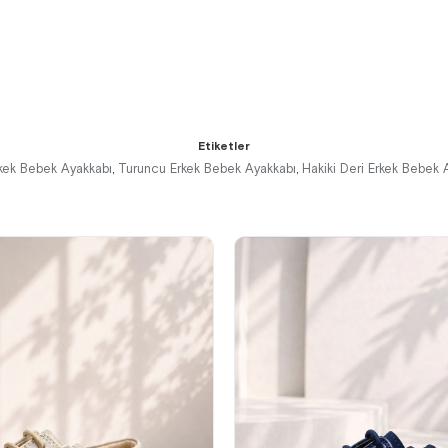
%42İndirim
Ücretsiz
%42İndirim
Ücretsiz
%42İndirim
Ücretsiz
Kargo
Kargo
Kargo
Etiketler
kek Bebek Ayakkabı
Turuncu Erkek Bebek Ayakkabı
Hakiki Deri Erkek Bebek 
,
,