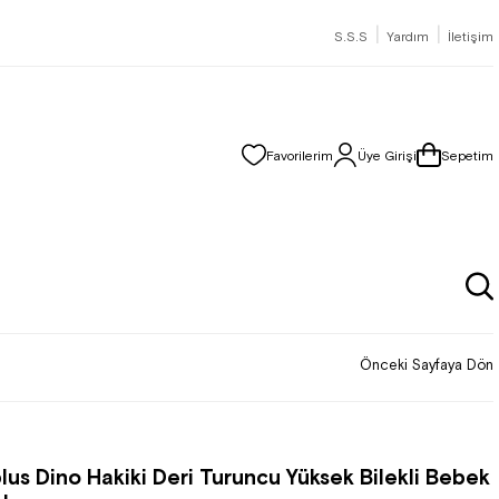
|
|
S.S.S
Yardım
İletişim
Favorilerim
Üye Girişi
Sepetim
Önceki Sayfaya Dön
lus Dino Hakiki Deri Turuncu Yüksek Bilekli Bebek