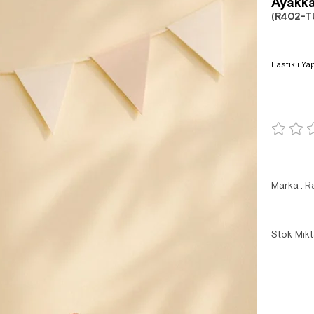
Ayakka
(R402-TU
Lastikli Ya
Marka
:
R
Stok Mikt