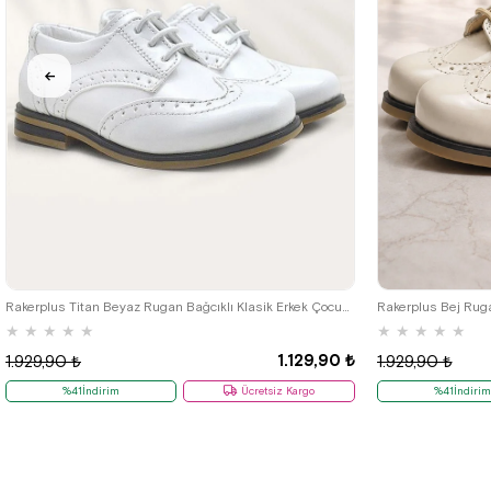
22
23
24
25
Rakerplus Titan Beyaz Rugan Bağcıklı Klasik Erkek Çocuk Klasik Ayakkabı
★
★
★
★
★
★
★
★
★
★
1.129,90 ₺
1.929,90 ₺
1.929,90 ₺
%41İndirim
Ücretsiz Kargo
%41İndirim