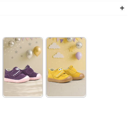
★
★
★
★
★
★
★
★
★
★
1.579,90 ₺
1.579,90 ₺
2.709,90 ₺
2.709,90 ₺