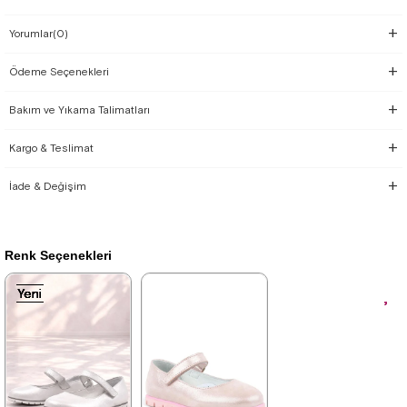
Yorumlar
(0)
Ödeme Seçenekleri
Bakım ve Yıkama Talimatları
Kargo & Teslimat
İade & Değişim
Renk Seçenekleri
Yeni
Yeni
Yeni
Yeni
Yeni
Yeni
Yeni
Ürün
Ürün
Ürün
Ürün
Ürün
Ürün
Ürün