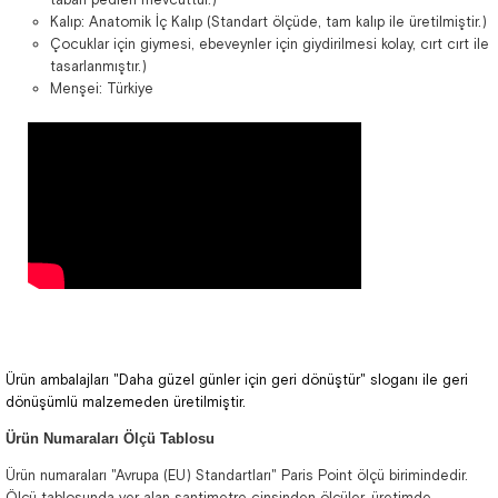
Kalıp: Anatomik İç Kalıp (Standart ölçüde, tam kalıp ile üretilmiştir.)
Çocuklar için giymesi, ebeveynler için giydirilmesi kolay, cırt cırt ile
tasarlanmıştır.)
Menşei: Türkiye
Ürün ambalajları "Daha güzel günler için geri dönüştür" sloganı ile geri
dönüşümlü malzemeden üretilmiştir.
Ürün Numaraları Ölçü Tablosu
Ürün numaraları "Avrupa (EU) Standartları" Paris Point ölçü birimindedir.
Ölçü tablosunda yer alan santimetre cinsinden ölçüler, üretimde