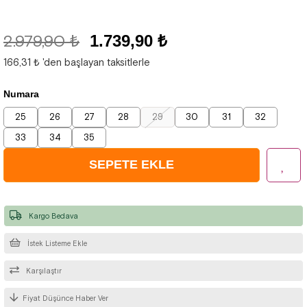
2.979,90 ₺
1.739,90 ₺
166,31 ₺
'den başlayan taksitlerle
Numara
25
26
27
28
29
30
31
32
33
34
35
Kargo Bedava
İstek Listeme Ekle
Karşılaştır
Fiyat Düşünce Haber Ver