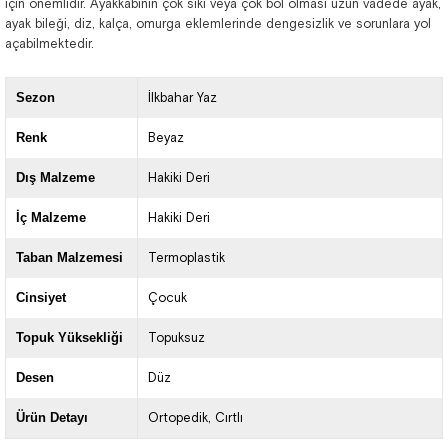
için önemlidir. Ayakkabının çok sıkı veya çok bol olması uzun vadede ayak,
ayak bileği, diz, kalça, omurga eklemlerinde dengesizlik ve sorunlara yol
açabilmektedir.
Sezon
İlkbahar Yaz
Renk
Beyaz
Dış Malzeme
Hakiki Deri
İç Malzeme
Hakiki Deri
Taban Malzemesi
Termoplastik
Cinsiyet
Çocuk
Topuk Yüksekliği
Topuksuz
Desen
Düz
Ürün Detayı
Ortopedik
Cırtlı