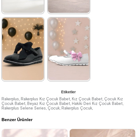
Tükeniyor
★
★
★
★
★
★
★
★
★
★
1.739,90 ₺
2.629,90 ₺
2.979,90 ₺
4.509,90 ₺
%42İndirim
Ücretsiz
%42İndirim
Ücretsiz
Kargo
Kargo
★
★
★
★
★
★
★
★
★
★
Etiketler
1.739,90 ₺
1.929,90 ₺
Rakerplus
Rakerplus Kız Çocuk Babet
Kız Çocuk Babet
Çocuk Kız
,
,
,
Çocuk Babet
Beyaz Kız Çocuk Babet
Hakiki Deri Kız Çocuk Babet
,
,
,
Rakerplus Selene Series
2.979,90 ₺
3.309,90 ₺
Çocuk
Rakerplus Çocuk
,
,
,
Benzer Ürünler
%42İndirim
Ücretsiz
%42İndirim
Ücretsiz
Kargo
Kargo