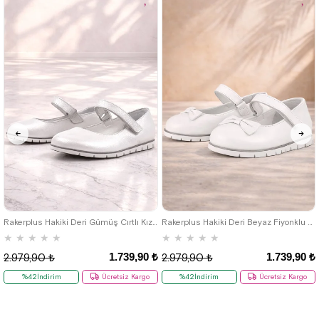
25
26
27
28
29
30
31
25
26
27
28
29
30
31
32
33
34
35
32
33
34
35
Rakerplus Hakiki Deri Gümüş Cırtlı Kız Çocuk Babet
Rakerplus Hakiki Deri Beyaz Fiyonklu Cırtlı Kız Çocuk Babet Ayakkabı
★
★
★
★
★
★
★
★
★
★
1.739,90 ₺
1.739,90 ₺
2.979,90 ₺
2.979,90 ₺
%42İndirim
Ücretsiz Kargo
%42İndirim
Ücretsiz Kargo