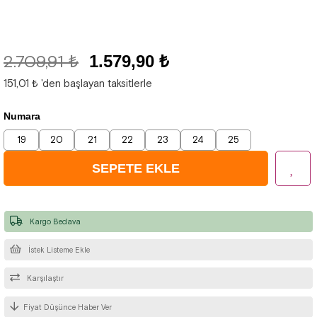
2.709,91 ₺
1.579,90 ₺
151,01 ₺
'den başlayan taksitlerle
Numara
19
20
21
22
23
24
25
Kargo Bedava
İstek Listeme Ekle
Karşılaştır
Fiyat Düşünce Haber Ver