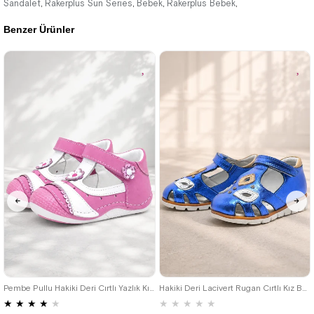
Sandalet
2.709,91 ₺
Rakerplus Sun Series
2.709,91 ₺
Bebek
Rakerplus Bebek
,
,
,
,
Benzer Ürünler
%42İndirim
Ücretsiz
%42İndirim
Ücretsiz
Kargo
Kargo
18
19
20
21
21
22
23
24
25
Pembe Pullu Hakiki Deri Cırtlı Yazlık Kız Bebek Ayakkabı
Hakiki Deri Lacivert Rugan Cırtlı Kız Bebek Sandalet
★
★
★
★
★
★
★
★
★
★