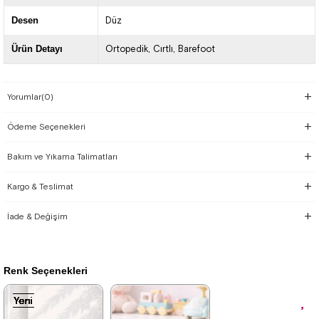
Desen
Düz
Ürün Detayı
Ortopedik
Cırtlı
Barefoot
Yorumlar
(0)
Ödeme Seçenekleri
Bakım ve Yıkama Talimatları
Kargo & Teslimat
İade & Değişim
Renk Seçenekleri
Yeni
Yeni
Yeni
Yeni
Yeni
Yeni
Yeni
Yeni
Yeni
Yeni
Yeni
Yeni
Ürün
Ürün
Ürün
Ürün
Ürün
Ürün
Ürün
Ürün
Ürün
Ürün
Ürün
Ürün