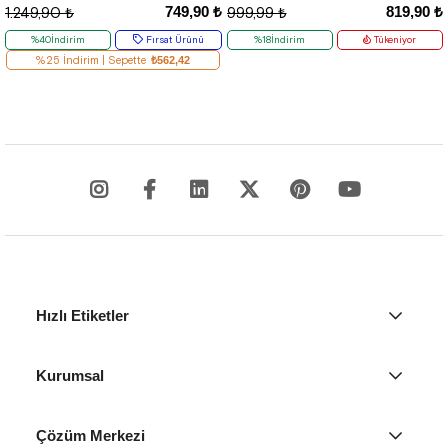
749,90 ₺
819,90 ₺
1.249,90 ₺
999,99 ₺
%40İndirim
Fırsat Ürünü
%18İndirim
Tükeniyor
%25 İndirim | Sepette
₺562,42
Hızlı Etiketler
Kurumsal
Çözüm Merkezi