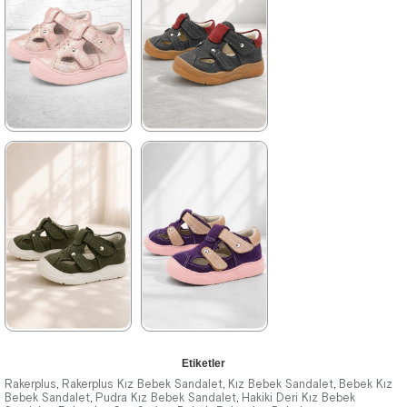
2.709,91 ₺
2.709,91 ₺
%42İndirim
Ücretsiz
%42İndirim
Ücretsiz
Kargo
Kargo
★
★
★
★
★
★
★
★
★
★
1.579,90 ₺
1.579,90 ₺
2.709,91 ₺
2.709,91 ₺
%42İndirim
Ücretsiz
%42İndirim
Ücretsiz
Kargo
Kargo
★
★
★
★
★
★
★
★
★
★
Etiketler
1.579,90 ₺
1.579,90 ₺
Rakerplus
Rakerplus Kız Bebek Sandalet
Kız Bebek Sandalet
Bebek Kız
,
,
,
Bebek Sandalet
Pudra Kız Bebek Sandalet
Hakiki Deri Kız Bebek
,
,