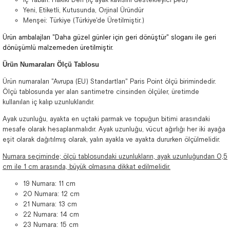
Yeni, Etiketli, Kutusunda, Orjinal Üründür
Menşei: Türkiye (Türkiye'de Üretilmiştir.)
Ürün ambalajları "Daha güzel günler için geri dönüştür" sloganı ile geri
dönüşümlü malzemeden üretilmiştir.
Ürün Numaraları Ölçü Tablosu
Ürün numaraları "Avrupa (EU) Standartları" Paris Point ölçü birimindedir.
Ölçü tablosunda yer alan santimetre cinsinden ölçüler, üretimde
kullanılan iç kalıp uzunluklarıdır.
Ayak uzunluğu, ayakta en uçtaki parmak ve topuğun bitimi arasındaki
mesafe olarak hesaplanmalıdır. Ayak uzunluğu, vücut ağırlığı her iki ayağa
eşit olarak dağıtılmış olarak, yalın ayakla ve ayakta dururken ölçülmelidir.
Numara seçiminde; ölçü tablosundaki uzunlukların, ayak uzunluğundan 0,5
cm ile 1 cm arasında, büyük olmasına dikkat edilmelidir.
19 Numara: 11 cm
20 Numara: 12 cm
21 Numara: 13 cm
22 Numara: 14 cm
23 Numara: 15 cm