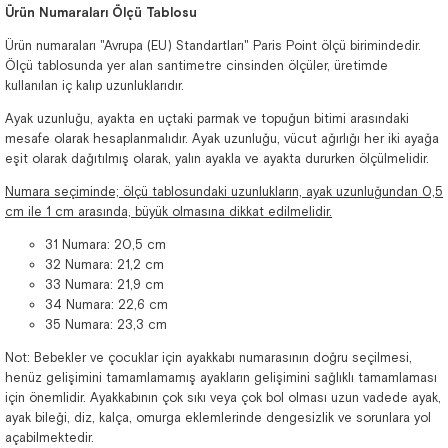
Ürün Numaraları Ölçü Tablosu
Ürün numaraları "Avrupa (EU) Standartları" Paris Point ölçü birimindedir.
Ölçü tablosunda yer alan santimetre cinsinden ölçüler, üretimde
kullanılan iç kalıp uzunluklarıdır.
Ayak uzunluğu, ayakta en uçtaki parmak ve topuğun bitimi arasındaki
mesafe olarak hesaplanmalıdır. Ayak uzunluğu, vücut ağırlığı her iki ayağa
eşit olarak dağıtılmış olarak, yalın ayakla ve ayakta dururken ölçülmelidir.
Numara seçiminde; ölçü tablosundaki uzunlukların, ayak uzunluğundan 0,5
cm ile 1 cm arasında, büyük olmasına dikkat edilmelidir.
31 Numara: 20,5 cm
32 Numara: 21,2 cm
33 Numara: 21,9 cm
34 Numara: 22,6 cm
35 Numara: 23,3 cm
Not: Bebekler ve çocuklar için ayakkabı numarasının doğru seçilmesi,
henüz gelişimini tamamlamamış ayakların gelişimini sağlıklı tamamlaması
için önemlidir. Ayakkabının çok sıkı veya çok bol olması uzun vadede ayak,
ayak bileği, diz, kalça, omurga eklemlerinde dengesizlik ve sorunlara yol
açabilmektedir.