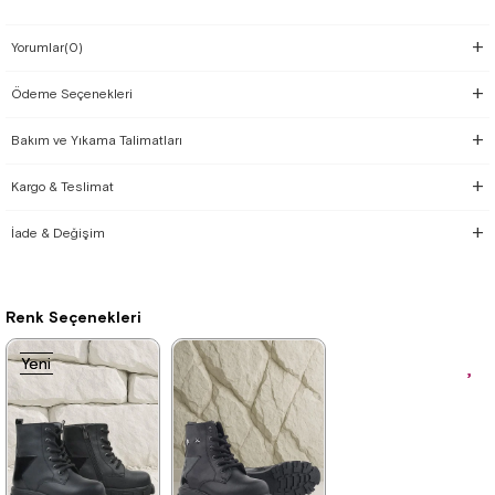
Yorumlar
(0)
Ödeme Seçenekleri
Bakım ve Yıkama Talimatları
Kargo & Teslimat
İade & Değişim
Renk Seçenekleri
Yeni
Yeni
Ürün
Ürün