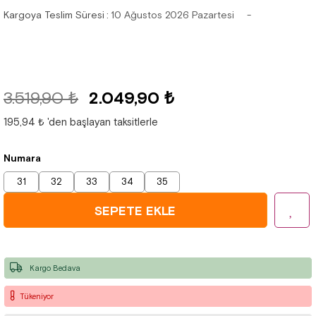
Kargoya Teslim Süresi
:
10 Ağustos 2026 Pazartesi
3.519,90 ₺
2.049,90 ₺
195,94 ₺
'den başlayan taksitlerle
Numara
31
32
33
34
35
Kargo Bedava
Tükeniyor