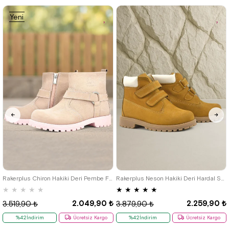
Kargo
Kargo
Yeni
Ürün
21
22
23
24
25
26
27
28
29
30
31
32
33
34
26
27
28
29
30
31
32
35
33
34
35
Rakerplus Chiron Hakiki Deri Pembe Fermuarlı Kız Bebek Bot
Rakerplus Neson Hakiki Deri Hardal Sarı Cırtlı Çocuk Bot
★
★
★
★
★
★
★
★
★
★
2.049,90 ₺
2.259,90 ₺
3.519,90 ₺
3.879,90 ₺
%42İndirim
Ücretsiz Kargo
%42İndirim
Ücretsiz Kargo