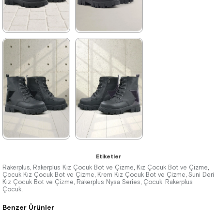
★
★
★
★
★
★
★
★
★
★
2.049,90 ₺
2.049,90 ₺
3.519,90 ₺
3.519,90 ₺
%42İndirim
Ücretsiz
%42İndirim
Ücretsiz
Kargo
Kargo
★
★
★
★
★
★
★
★
★
★
Etiketler
2.559,90 ₺
2.559,90 ₺
Rakerplus
Rakerplus Kız Çocuk Bot ve Çizme
Kız Çocuk Bot ve Çizme
,
,
,
Çocuk Kız Çocuk Bot ve Çizme
Krem Kız Çocuk Bot ve Çizme
Suni Deri
,
,
Kız Çocuk Bot ve Çizme
4.389,90 ₺
4.389,90 ₺
Rakerplus Nysa Series
Çocuk
Rakerplus
,
,
,
Çocuk
,
Benzer Ürünler
%42İndirim
Ücretsiz
%42İndirim
Ücretsiz