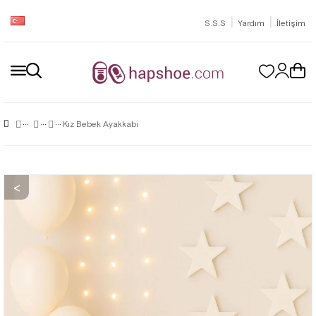
|
|
S.S.S
Yardım
İletişim
Kız Bebek Ayakkabı