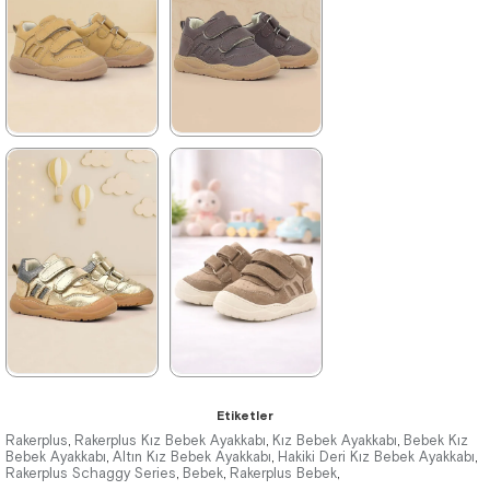
%42İndirim
Ücretsiz
%42İndirim
Ücretsiz
Kargo
Kargo
★
★
★
★
★
★
★
★
★
★
1.579,90 ₺
1.289,90 ₺
2.709,90 ₺
1.949,90 ₺
%42İndirim
Ücretsiz
%34İndirim
Ücretsiz
Kargo
Kargo
★
★
★
★
★
★
★
★
★
★
Etiketler
1.579,90 ₺
1.579,90 ₺
Rakerplus
Rakerplus Kız Bebek Ayakkabı
Kız Bebek Ayakkabı
Bebek Kız
,
,
,
Bebek Ayakkabı
Altın Kız Bebek Ayakkabı
Hakiki Deri Kız Bebek Ayakkabı
,
,
,
Rakerplus Schaggy Series
2.709,90 ₺
2.709,90 ₺
Bebek
Rakerplus Bebek
,
,
,