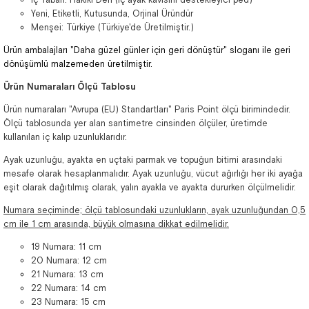
Yeni, Etiketli, Kutusunda, Orjinal Üründür
Menşei: Türkiye (Türkiye'de Üretilmiştir.)
Ürün ambalajları "Daha güzel günler için geri dönüştür" sloganı ile geri
dönüşümlü malzemeden üretilmiştir.
Ürün Numaraları Ölçü Tablosu
Ürün numaraları "Avrupa (EU) Standartları" Paris Point ölçü birimindedir.
Ölçü tablosunda yer alan santimetre cinsinden ölçüler, üretimde
kullanılan iç kalıp uzunluklarıdır.
Ayak uzunluğu, ayakta en uçtaki parmak ve topuğun bitimi arasındaki
mesafe olarak hesaplanmalıdır. Ayak uzunluğu, vücut ağırlığı her iki ayağa
eşit olarak dağıtılmış olarak, yalın ayakla ve ayakta dururken ölçülmelidir.
Numara seçiminde; ölçü tablosundaki uzunlukların, ayak uzunluğundan 0,5
cm ile 1 cm arasında, büyük olmasına dikkat edilmelidir.
19 Numara: 11 cm
20 Numara: 12 cm
21 Numara: 13 cm
22 Numara: 14 cm
23 Numara: 15 cm