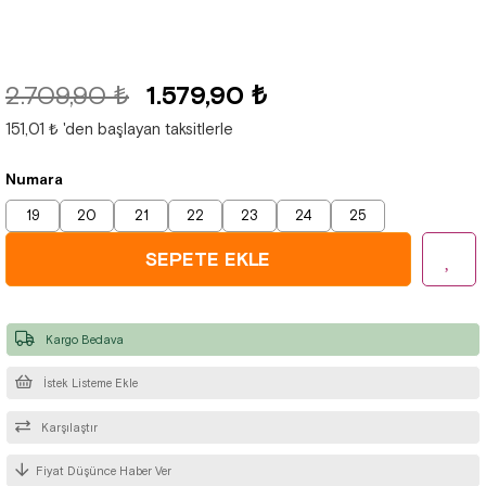
2.709,90 ₺
1.579,90 ₺
151,01 ₺
'den başlayan taksitlerle
Numara
19
20
21
22
23
24
25
Kargo Bedava
İstek Listeme Ekle
Karşılaştır
Fiyat Düşünce Haber Ver