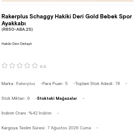
Rakerplus Schaggy Hakiki Deri Gold Bebek Spor
Ayakkabı
(R850-ABA.25)
Hakiki Deri Detaylı
0.0
Marka
:
Rakerplus
Para Puan
:
5
Toplam Stok Adedi
:
78
Stok Miktarı
:
9
Stoktaki Mağazalar
İndirim Oranı
:
%
42
İndirim
Kargoya Teslim Süresi
:
7 Ağustos 2026 Cuma