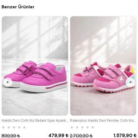
Benzer Ürünler
%42İndirim
Ücretsiz
%42İndirim
Ücretsiz
Kargo
Kargo
21
22
23
24
25
19
20
21
22
23
24
25
Hakiki Deri Cırtlı Kız Bebek Spor Ayakkabı
Rakerplus Hakiki Deri Pembe Cırtlı Kız Bebek Spor Ayakkabı
★
★
★
★
★
★
★
★
★
★
479,99 ₺
1.579,90 ₺
899,99 ₺
2.709,90 ₺