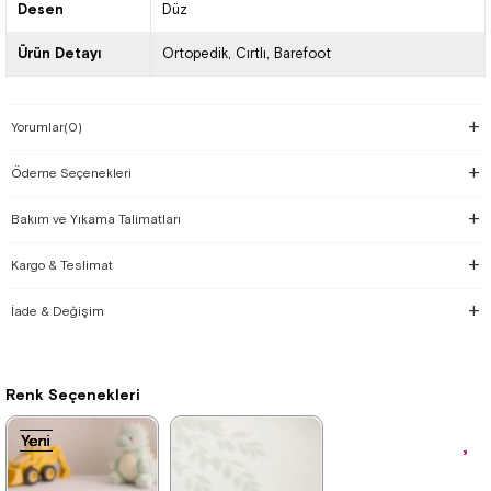
Desen
Düz
Ürün Detayı
Ortopedik
Cırtlı
Barefoot
Yorumlar
(0)
Ödeme Seçenekleri
Bakım ve Yıkama Talimatları
Kargo & Teslimat
İade & Değişim
Renk Seçenekleri
Yeni
Yeni
Yeni
Yeni
Yeni
Yeni
Yeni
Yeni
Ürün
Ürün
Ürün
Ürün
Ürün
Ürün
Ürün
Ürün