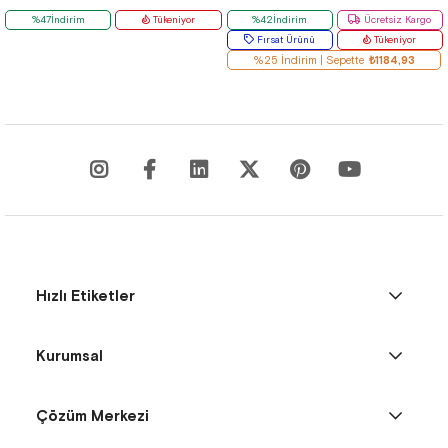
%47İndirim
Tükeniyor
%42İndirim
Ücretsiz Kargo
Fırsat Ürünü
Tükeniyor
%25 İndirim | Sepette
₺1184,93
Hızlı Etiketler
Kurumsal
Çözüm Merkezi