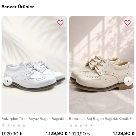
Benzer Ürünler
%42İndirim
Ücretsiz
%42İndirim
Ücretsiz
Kargo
Kargo
22
23
24
25
22
23
24
25
Rakerplus Titan Beyaz Rugan Bağcıklı Klasik Erkek Çocuk Klasik Ayakkabı
Rakerplus Bej Rugan Bağcıklı Klasik Erkek Çocuk Ayakkabı
★
★
★
★
★
★
★
★
★
★
1.129,90 ₺
1.129,90 ₺
1.929,90 ₺
1.929,90 ₺