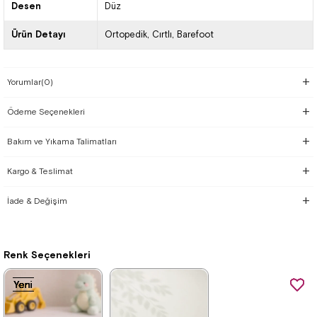
Desen
Düz
Ürün Detayı
Ortopedik
Cırtlı
Barefoot
Yorumlar
(0)
Ödeme Seçenekleri
Bakım ve Yıkama Talimatları
Kargo & Teslimat
İade & Değişim
Renk Seçenekleri
Yeni
Yeni
Yeni
Yeni
Yeni
Yeni
Yeni
Yeni
Ürün
Ürün
Ürün
Ürün
Ürün
Ürün
Ürün
Ürün