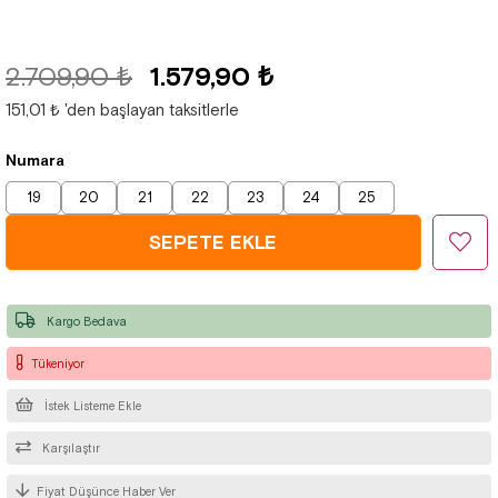
2.709,90 ₺
1.579,90 ₺
151,01 ₺
'den başlayan taksitlerle
Numara
19
20
21
22
23
24
25
Kargo Bedava
Tükeniyor
İstek Listeme Ekle
Karşılaştır
Fiyat Düşünce Haber Ver