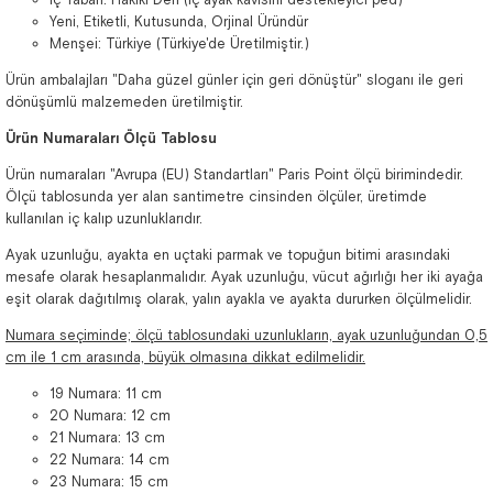
Yeni, Etiketli, Kutusunda, Orjinal Üründür
Menşei: Türkiye (Türkiye'de Üretilmiştir.)
Ürün ambalajları "Daha güzel günler için geri dönüştür" sloganı ile geri
dönüşümlü malzemeden üretilmiştir.
Ürün Numaraları Ölçü Tablosu
Ürün numaraları "Avrupa (EU) Standartları" Paris Point ölçü birimindedir.
Ölçü tablosunda yer alan santimetre cinsinden ölçüler, üretimde
kullanılan iç kalıp uzunluklarıdır.
Ayak uzunluğu, ayakta en uçtaki parmak ve topuğun bitimi arasındaki
mesafe olarak hesaplanmalıdır. Ayak uzunluğu, vücut ağırlığı her iki ayağa
eşit olarak dağıtılmış olarak, yalın ayakla ve ayakta dururken ölçülmelidir.
Numara seçiminde; ölçü tablosundaki uzunlukların, ayak uzunluğundan 0,5
cm ile 1 cm arasında, büyük olmasına dikkat edilmelidir.
19 Numara: 11 cm
20 Numara: 12 cm
21 Numara: 13 cm
22 Numara: 14 cm
23 Numara: 15 cm