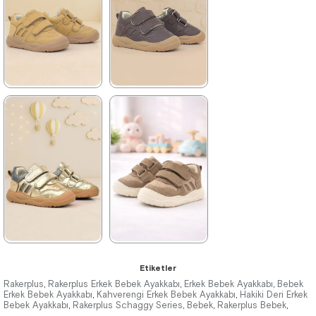
%42İndirim
Ücretsiz
%42İndirim
Ücretsiz
Kargo
Kargo
★
★
★
★
★
★
★
★
★
★
1.579,90 ₺
1.289,90 ₺
2.709,90 ₺
1.949,90 ₺
%42İndirim
Ücretsiz
%34İndirim
Ücretsiz
Kargo
Kargo
★
★
★
★
★
★
★
★
★
★
Etiketler
1.579,90 ₺
1.579,90 ₺
Rakerplus
Rakerplus Erkek Bebek Ayakkabı
Erkek Bebek Ayakkabı
Bebek
,
,
,
Erkek Bebek Ayakkabı
Kahverengi Erkek Bebek Ayakkabı
Hakiki Deri Erkek
,
,
Bebek Ayakkabı
2.709,90 ₺
Rakerplus Schaggy Series
2.709,90 ₺
Bebek
Rakerplus Bebek
,
,
,
,