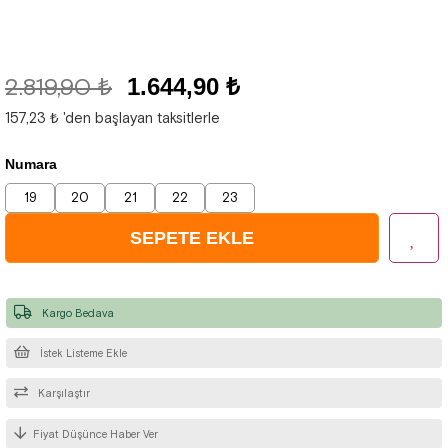
2.819,90 ₺
1.644,90 ₺
157,23 ₺
'den başlayan taksitlerle
Numara
19
20
21
22
23
Kargo Bedava
İstek Listeme Ekle
Karşılaştır
Fiyat Düşünce Haber Ver