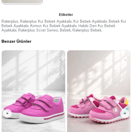
★
★
★
★
★
Etiketler
1.899,90 ₺
Rakerplus
Rakerplus Kız Bebek Ayakkabı
Kız Bebek Ayakkabı
Bebek Kız
,
,
,
Bebek Ayakkabı
Kırmızı Kız Bebek Ayakkabı
Hakiki Deri Kız Bebek
,
,
Ayakkabı
3.269,90 ₺
Rakerplus Scrat Series
Bebek
Rakerplus Bebek
,
,
,
,
Benzer Ürünler
%42İndirim
Ücretsiz
Kargo
Tükeniyor