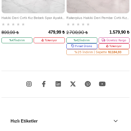
21
22
23
24
25
19
20
21
22
23
24
25
Hakiki Deri Cırtlı Kız Bebek Spor Ayakkabı
Rakerplus Hakiki Deri Pembe Cırtlı Kız Bebek Spor Ayakkabı
★
★
★
★
★
★
★
★
★
★
479,99 ₺
1.579,90 ₺
899,99 ₺
2.709,90 ₺
%47İndirim
Tükeniyor
%42İndirim
Ücretsiz Kargo
Fırsat Ürünü
Tükeniyor
%25 İndirim | Sepette
₺1184,93
Hızlı Etiketler